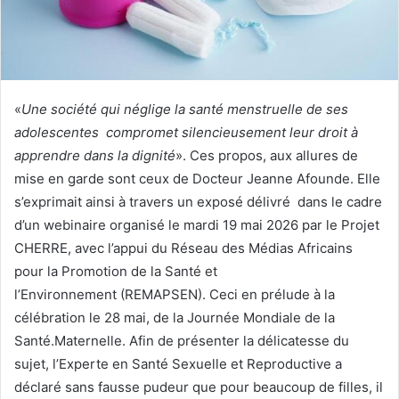
o
u
r
r
i
e
«
Une société qui néglige la
santé menstruelle de ses
l
adolescentes compromet silencieusement leur droit à
apprendre dans la dignité
». Ces propos, aux allures de
mise en garde sont ceux de Docteur Jeanne Afounde. Elle
s’exprimait ainsi à travers un exposé délivré dans le cadre
d’un webinaire organisé le mardi 19 mai 2026 par le Projet
CHERRE, avec l’appui du Réseau des Médias Africains
pour la Promotion de la Santé et
l’Environnement (REMAPSEN). Ceci en prélude à la
célébration le 28 mai, de la Journée Mondiale de la
Santé.Maternelle. Afin de présenter la délicatesse du
sujet, l’Experte en Santé Sexuelle et Reproductive a
déclaré sans fausse pudeur que pour beaucoup de filles, il