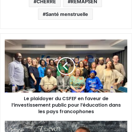
CHERRE
REMAPSEN
Santé menstruelle
L
e
p
l
a
i
d
o
y
Le plaidoyer du CSFEF en faveur de
e
l’investissement public pour l’éducation dans
r
d
les pays francophones
u
C
G
S
r