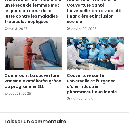
i
f
un réseau de femmes met
Couverture Santé
s
i
le genre au cœur de la
Universelle, entre viabilité
s
l
lutte contre les maladies
financière et inclusion
e
l
tropicales négligées
sociale
m
e
mai 3, 2026
janvier 29, 2026
e
s
n
:
t
C
p
o
u
t
b
o
l
n
i
o
Cameroun : La couverture
Couverture santé
c
vaccinale améliorée grâce
universelle et l’urgence
u
au programme SLL
d’une industrie
p
p
pharmaceutique locale
o
a
août 23, 2025
u
r
août 22, 2025
r
l
l
e
’
d
Laisser un commentaire
é
u
d