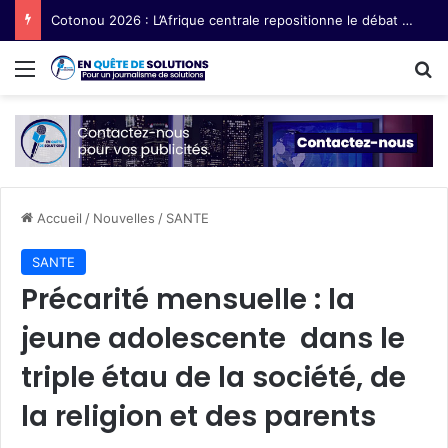
Cotonou 2026 : L’Afrique centrale repositionne le débat sur les semences paysannes
Menu
R
Accueil
/
Nouvelles
/
SANTE
SANTE
Précarité mensuelle : la
jeune adolescente dans le
triple étau de la société, de
la religion et des parents