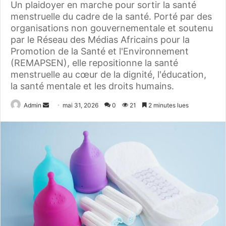
Un plaidoyer en marche pour sortir la santé
menstruelle du cadre de la santé. Porté par des
organisations non gouvernementale et soutenu
par le Réseau des Médias Africains pour la
Promotion de la Santé et l'Environnement
(REMAPSEN), elle repositionne la santé
menstruelle au cœur de la dignité, l'éducation,
la santé mentale et les droits humains.
Admin
E
mai 31, 2026
0
21
2 minutes lues
n
v
o
y
e
r
u
n
c