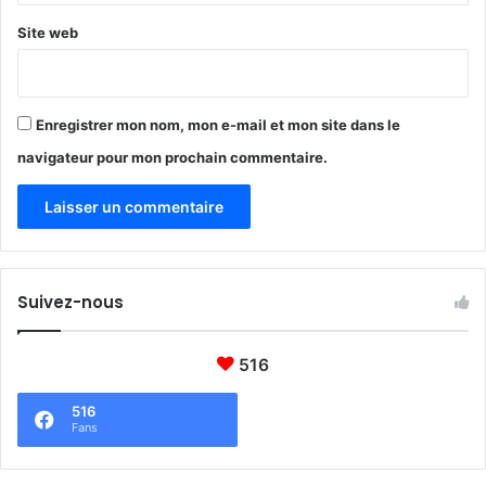
n
c
Site web
c
t
o
e
p
s
h
!
Enregistrer mon nom, mon e-mail et mon site dans le
o
n
navigateur pour mon prochain commentaire.
e
s
Suivez-nous
516
516
Fans