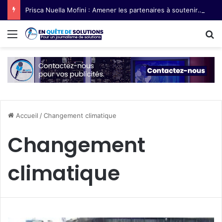
Prisca Nuella Mofini : Amener les partenaires à soutenir les exploitations agricoles féminines
Menu
R
Accueil
/
Changement climatique
Changement
climatique