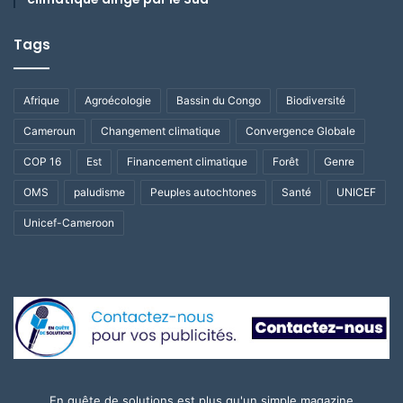
Tags
Afrique
Agroécologie
Bassin du Congo
Biodiversité
Cameroun
Changement climatique
Convergence Globale
COP 16
Est
Financement climatique
Forêt
Genre
OMS
paludisme
Peuples autochtones
Santé
UNICEF
Unicef-Cameroon
En quête de solutions est plus qu'un simple magazine