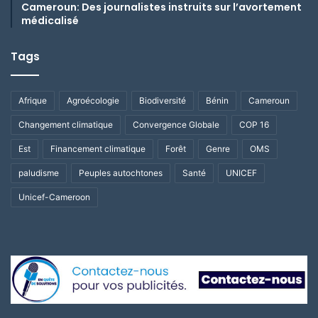
Cameroun: Des journalistes instruits sur l’avortement
médicalisé
Tags
Afrique
Agroécologie
Biodiversité
Bénin
Cameroun
Changement climatique
Convergence Globale
COP 16
Est
Financement climatique
Forêt
Genre
OMS
paludisme
Peuples autochtones
Santé
UNICEF
Unicef-Cameroon