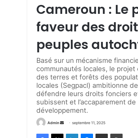
Cameroun : Le 
faveur des droit
peuples autocht
Basé sur un mécanisme financie
communautés locales, le projet 
des terres et forêts des popul
locales (Segpacl) ambitionne de
défendre leurs droits fonciers et
subissent et l’accaparement de 
développement.
Admin
E
septembre 11, 2025
n
Facebook
X
Linkedin
Messenger
Partager par e-mail
Imprimer
v