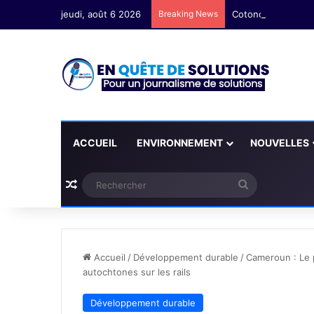
jeudi, août 6 2026
Breaking News
ACCUEIL
ENVIRONNEMENT
NOUVELLES
Plus d'articles
Rechercher
Accueil
/
Développement durable
/
Cameroun : Le 
autochtones sur les rails
Développement durable