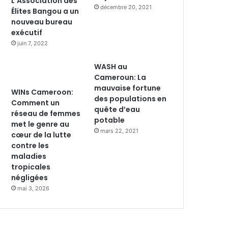
L’Association des
décembre 20, 2021
Élites Bangou a un
nouveau bureau
exécutif
juin 7, 2022
WASH au
Cameroun: La
mauvaise fortune
WINs Cameroon:
des populations en
Comment un
quête d’eau
réseau de femmes
potable
met le genre au
mars 22, 2021
cœur de la lutte
contre les
maladies
tropicales
négligées
mai 3, 2026