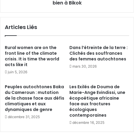
f
bien à Bikok
m
e
m
n
u
t
n
Articles Liés
r
e
e
a
t
m
i
i
Rural women are on the
Dans l’étreinte de la terre :
e
e
front line of the climate
Clichés des souffrances
n
crisis. It is time the world
des femmes autochtones
d
acts like it
t
e
mars 30, 2026
l
s
juin 5, 2026
e
e
s
n
Peuples autochtones Baka
Les Exilés de Douma de
d
f
du Cameroun : mutation
Marie-Ange Evindissi, une
é
a
de la chasse face aux défis
écopoétique africaine
p
n
climatiques et aux
face aux fractures
u
t
dynamiques de genre
écologiques
t
contemporaines
s
décembre 31, 2025
é
’
décembre 16, 2025
s
s
j