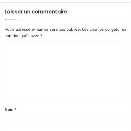
e
u
v
Laisser un commentaire
n
e
i
n
o
d
Votre adresse e-mail ne sera pas publiée.
Les champs obligatoires
r
b
sont indiqués avec
*
s
i
e
C
n
o
à
B
m
i
m
k
o
e
k
n
t
a
Nom
*
i
r