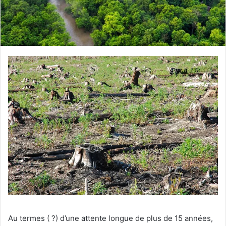
c
o
u
r
r
i
e
l
Au termes ( ?) d’une attente longue de plus de 15 années,