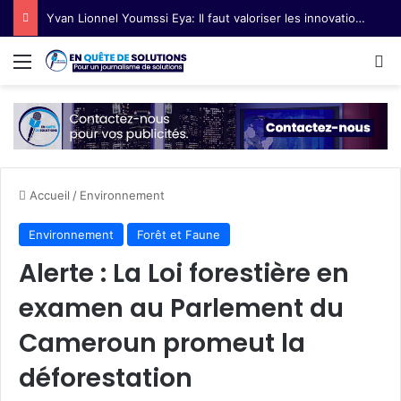
Yvan Lionnel Youmssi Eya: Il faut valoriser les innovations technologiques paysannes
Menu
R
Accueil
/
Environnement
Environnement
Forêt et Faune
Alerte : La Loi forestière en
examen au Parlement du
Cameroun promeut la
déforestation