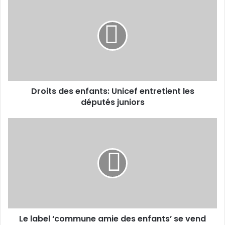
r
o
i
t
s
d
e
s
Droits des enfants: Unicef entretient les
e
députés juniors
n
f
a
L
n
e
t
l
s
a
:
b
U
e
n
l
i
‘
c
c
e
Le label ‘commune amie des enfants’ se vend
o