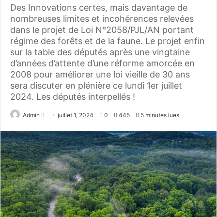
Des Innovations certes, mais davantage de
nombreuses limites et incohérences relevées
dans le projet de Loi N°2058/PJL/AN portant
régime des forêts et de la faune. Le projet enfin
sur la table des députés après une vingtaine
d’années d’attente d’une réforme amorcée en
2008 pour améliorer une loi vieille de 30 ans
sera discuter en plénière ce lundi 1er juillet
2024. Les députés interpellés !
Admin
E
juillet 1, 2024
0
445
5 minutes lues
n
v
o
y
e
r
u
n