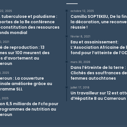
 22, 2025
octobre 12, 2025
, tuberculose et paludisme :
Camilla SOPTEKEU, De la fi
portes de la 8e conférence
la décoration, une reconve
econstitution des ressources
réussie !
onds mondial
février 8, 2021
Eau et assainissement:
0, 2021
é de reproduction : 13
L’Association Africaine de 
es sur 100 meurent des
fond pour l’atteinte de l’O
es d’avortement au
mars 30, 2026
eroun
Dans l’étreinte de la terre :
Clichés des souffrances d
3, 2025
roun : La couverture
femmes autochtones
inale améliorée grâce au
juillet 17, 2018
ramme SLL
Un travailleur sur 12 est att
d’Hépatite B au Cameroun
2, 2025
on 6,5 milliards de Fcfa pour
programmes de nutrition au
eroun