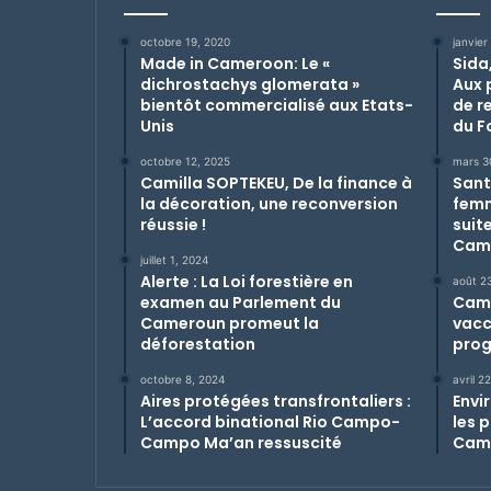
octobre 19, 2020
janvier
Made in Cameroon: Le «
Sida
dichrostachys glomerata »
Aux 
bientôt commercialisé aux Etats-
de r
Unis
du F
octobre 12, 2025
mars 3
Camilla SOPTEKEU, De la finance à
Sant
la décoration, une reconversion
femm
réussie !
suit
Cam
juillet 1, 2024
Alerte : La Loi forestière en
août 2
examen au Parlement du
Came
Cameroun promeut la
vacc
déforestation
prog
octobre 8, 2024
avril 2
Aires protégées transfrontaliers :
Envir
L’accord binational Rio Campo-
les 
Campo Ma’an ressuscité
Cam