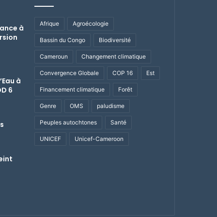
Afrique
Agroécologie
nance à
rsion
Bassin du Congo
Biodiversité
Cameroun
Changement climatique
Convergence Globale
COP 16
Est
l’Eau à
DD 6
Financement climatique
Forêt
Genre
OMS
paludisme
Peuples autochtones
Santé
es
UNICEF
Unicef-Cameroon
eint