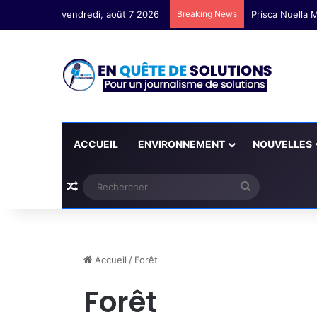
vendredi, août 7 2026
Breaking News
Prisca Nuella M
ACCUEIL
ENVIRONNEMENT
NOUVELLES
Plus d'articles
Rechercher
Accueil
/
Forêt
Forêt