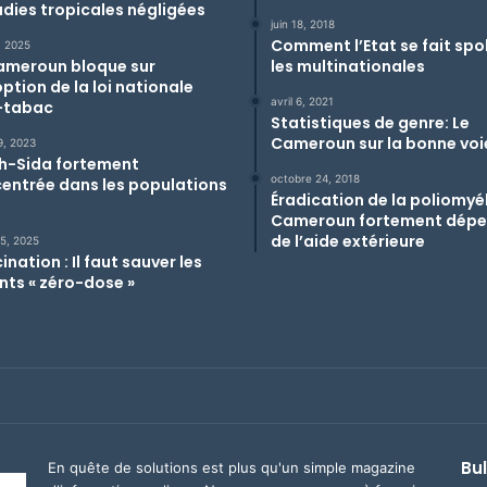
dies tropicales négligées
juin 18, 2018
Comment l’Etat se fait spol
, 2025
ameroun bloque sur
les multinationales
ption de la loi nationale
avril 6, 2021
-tabac
Statistiques de genre: Le
Cameroun sur la bonne voi
19, 2023
ih-Sida fortement
octobre 24, 2018
entrée dans les populations
Éradication de la poliomyél
Cameroun fortement dép
de l’aide extérieure
 5, 2025
nation : Il faut sauver les
nts « zéro-dose »
Bul
En quête de solutions est plus qu'un simple magazine