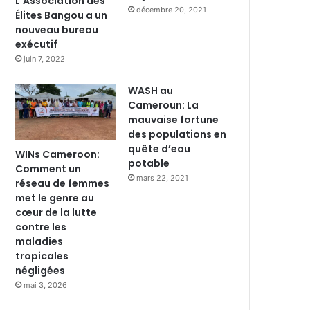
L’Association des
décembre 20, 2021
Élites Bangou a un
nouveau bureau
exécutif
juin 7, 2022
WASH au
Cameroun: La
mauvaise fortune
des populations en
quête d’eau
WINs Cameroon:
potable
Comment un
mars 22, 2021
réseau de femmes
met le genre au
cœur de la lutte
contre les
maladies
tropicales
négligées
mai 3, 2026