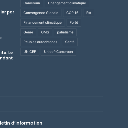
Cameroun
Changement climatique
ier par
Convergence Globale
COP 16
Est
Financement climatique
Forêt
Genre
OMS
paludisme
e
Peuples autochtones
Santé
UNICEF
Unicef-Cameroon
ite: Le
endant
letin d’information