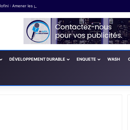
ofini : Amener les partenaires à soutenir les exploitations agricoles fé
DÉVELOPPEMENT DURABLE
ENQUETE
WASH