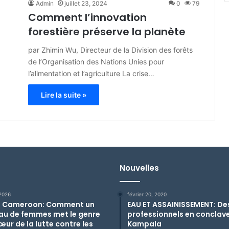
Admin
juillet 23, 2024
0
79
Comment l’innovation
forestière préserve la planète
par Zhimin Wu, Directeur de la Division des forêts
de l’Organisation des Nations Unies pour
l’alimentation et l’agriculture La crise…
Lire la suite »
Nouvelles
 2026
février 20, 2020
 Cameroon: Comment un
EAU ET ASSAINISSEMENT: De
au de femmes met le genre
professionnels en conclav
œur de la lutte contre les
Kampala