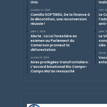
Unis
mala
octobre 12, 2025
mars 3
Camilla SOPTEKEU, De la finance à
Le C
la décoration, une reconversion
l’ado
réussie !
anti
juillet 1, 2024
juillet 
Alerte : La Loi forestière en
Le V
examen au Parlement du
conc
Cameroun promeut la
clés
déforestation
février
Vacci
octobre 8, 2024
Aires protégées transfrontaliers :
enfa
L’accord binational Rio Campo-
Campo Ma’an ressuscité