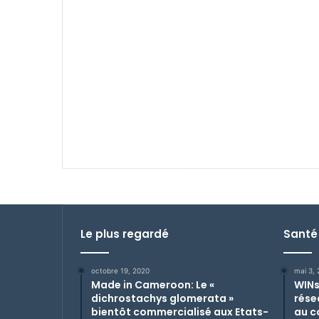
Le plus regardé
Santé
octobre 19, 2020
mai 3,
Made in Cameroon: Le «
WINs
dichrostachys glomerata »
rése
bientôt commercialisé aux Etats-
au c