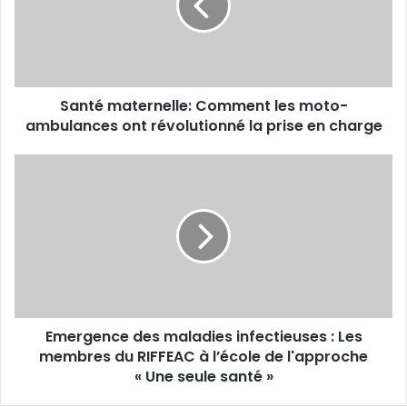
é
m
a
t
e
Santé maternelle: Comment les moto-
r
ambulances ont révolutionné la prise en charge
n
e
l
E
l
m
e
e
:
r
C
g
o
e
m
n
m
c
e
e
n
Emergence des maladies infectieuses : Les
d
t
membres du RIFFEAC à l’école de l'approche
e
l
s
« Une seule santé »
e
m