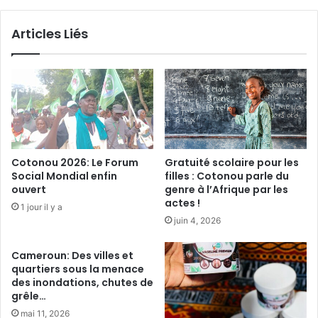
s
a
m
l
Articles Liés
o
a
t
d
o
i
-
e
a
s
m
i
b
n
u
f
l
e
Cotonou 2026: Le Forum
Gratuité scolaire pour les
a
c
Social Mondial enfin
filles : Cotonou parle du
n
t
ouvert
genre à l’Afrique par les
c
i
actes !
1 jour il y a
e
e
juin 4, 2026
s
u
o
s
Cameroun: Des villes et
n
e
quartiers sous la menace
t
s
des inondations, chutes de
r
:
grêle…
é
L
mai 11, 2026
v
e