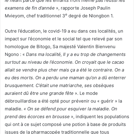
le néant parce que les enfants n’ont même pas réussi les
examens de fin d’année
», rapporte Joseph Paulin
e
Mvieyom, chef traditionnel 3
degré de Nlongbon 1.
Outre l’éducation, le covid-19 a eu dans ces localités, un
impact sur l’économie et le social tel que relevé par son
homologue de Bitogo, Sa majesté Valentin Bienvenu
Ngono : «
Dans ma localité, Il y a eu trop de changements
surtout au niveau de l’économie. On croyait que le cacao
allait se vendre plus cher mais ça a été le contraire. On a
eu des morts. On a perdu une maman qu’on a dû enterrer
brusquement. C’était une matriarche, ses obsèques
auraient dû être une grande fête
». Le mode
débrouillardise a été opté pour prévenir ou « guérir » la
maladie.
« On se défend pour esquiver la maladie. On
prend des écorces en brousse
», indiquent les populations
qui ont à ce sujet composé une potion à base de produits
issues de la pharmacopée traditionnelle que tous