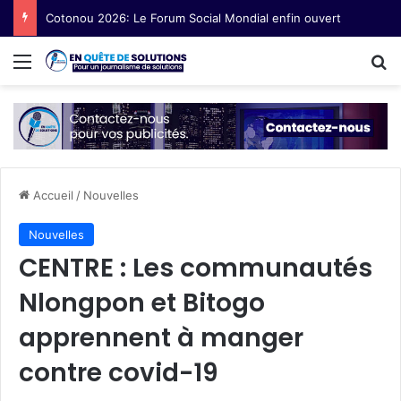
Prisca Nuella Mofini : Amener les partenaires à soutenir les exploitations agricoles féminines
Menu
R
Accueil
/
Nouvelles
Nouvelles
CENTRE : Les communautés
Nlongpon et Bitogo
apprennent à manger
contre covid-19