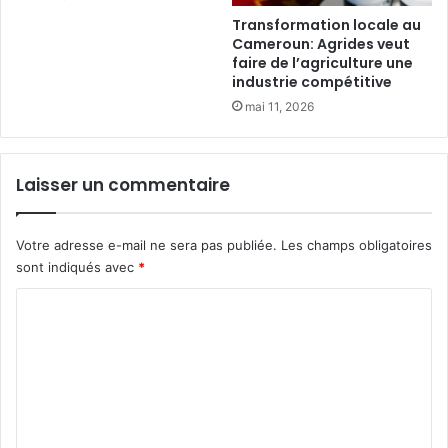
o
s
Transformation locale au
l
m
Cameroun: Agrides veut
u
faire de l’agriculture une
e
industrie compétitive
t
m
i
b
mai 11, 2026
o
r
n
e
n
s
Laisser un commentaire
é
d
l
u
a
R
Votre adresse e-mail ne sera pas publiée.
Les champs obligatoires
p
I
sont indiqués avec
*
r
F
i
F
C
s
E
e
o
A
e
C
m
n
à
m
c
l
h
’
e
a
é