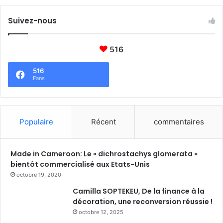
s
e
Suivez-nous
u
l
e
516
s
a
516
n
Fans
t
é
»
Populaire
Récent
commentaires
Made in Cameroon: Le « dichrostachys glomerata »
bientôt commercialisé aux Etats-Unis
octobre 19, 2020
Camilla SOPTEKEU, De la finance à la
décoration, une reconversion réussie !
octobre 12, 2025