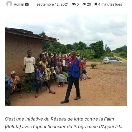
Admin
E
septembre 12, 2021
0
29
4 minutes lues
n
v
o
y
e
r
u
n
c
o
u
r
r
i
e
l
C’est une initiative du Réseau de lutte contre la Faim
(Relufa) avec l’appui financier du Programme d’Appui à la