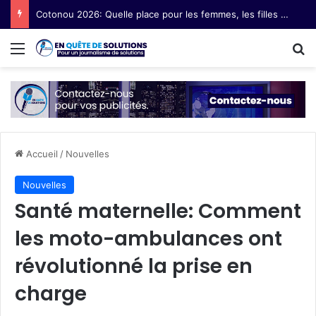
Cotonou 2026: Quelle place pour les femmes, les filles et les communautés marginalisées au Forum social mondial ?
Menu
R
Accueil
/
Nouvelles
Nouvelles
Santé maternelle: Comment
les moto-ambulances ont
révolutionné la prise en
charge