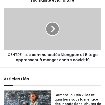
l’humanité et la nature
O
:
C
L
E
a
N
C
T
E
R
E
E
A
:
C
L
r
e
e
CENTRE : Les communautés Nlongpon et Bitogo
s
d
apprennent à manger contre covid-19
c
é
o
f
m
i
m
Articles Liés
n
u
i
n
t
a
l
u
Cameroun: Des villes et
a
t
quartiers sous la menace
f
des inondations, chutes de
é