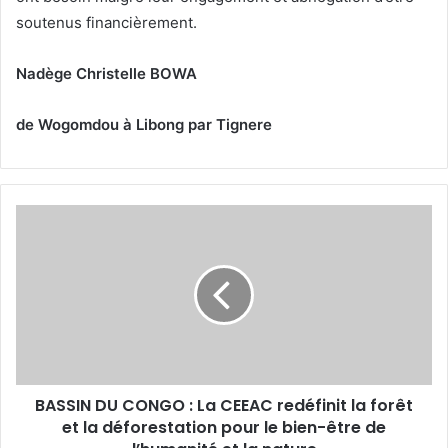
soutenus financièrement.
Nadège Christelle BOWA
de Wogomdou à Libong par Tignere
B
A
S
S
I
N
D
U
C
BASSIN DU CONGO : La CEEAC redéfinit la forêt
O
et la déforestation pour le bien-être de
N
G