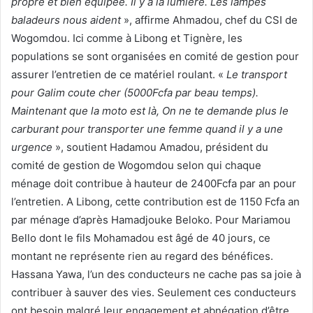
propre et bien équipée. Il y a la lumière. Les lampes
baladeurs nous aident
», affirme Ahmadou, chef du CSI de
Wogomdou. Ici comme à Libong et Tignère, les
populations se sont organisées en comité de gestion pour
assurer l’entretien de ce matériel roulant. «
Le transport
pour Galim coute cher (5000Fcfa par beau temps).
Maintenant que la moto est là, On ne te demande plus le
carburant pour transporter une femme quand il y a une
urgence
», soutient Hadamou Amadou, président du
comité de gestion de Wogomdou selon qui chaque
ménage doit contribue à hauteur de 2400Fcfa par an pour
l’entretien. A Libong, cette contribution est de 1150 Fcfa an
par ménage d’après Hamadjouke Beloko. Pour Mariamou
Bello dont le fils Mohamadou est âgé de 40 jours, ce
montant ne représente rien au regard des bénéfices.
Hassana Yawa, l’un des conducteurs ne cache pas sa joie à
contribuer à sauver des vies. Seulement ces conducteurs
ont besoin malgré leur engagement et abnégation d’être