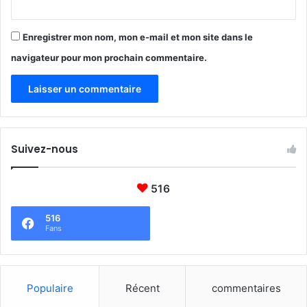
v
a
i
n
d
Enregistrer mon nom, mon e-mail et mon site dans le
i
-
t
navigateur pour mon prochain commentaire.
1
é
9
e
t
l
a
n
Suivez-nous
a
t
u
516
r
e
516
Fans
Populaire
Récent
commentaires