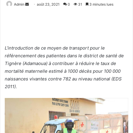
Admin
E
août 23, 2021
0
31
3 minutes lues
n
v
o
y
e
r
L’introduction de ce moyen de transport pour le
u
référencement des patientes dans le district de santé de
n
Tignère (Adamaoua) à contribuer à réduire le taux de
c
mortalité maternelle estimé à 1000 décès pour 100 000
o
naissances vivantes contre 782 au niveau national (EDS
u
2011).
r
r
i
e
l