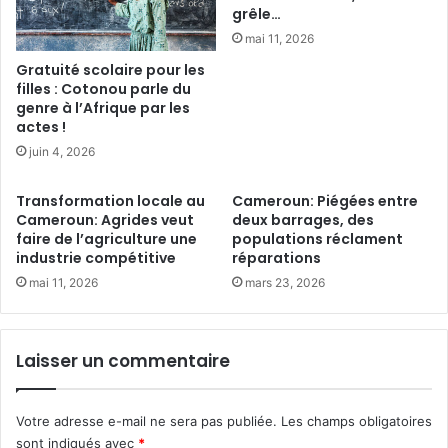
o
grêle…
s
r
N
mai 11, 2026
ê
l
Gratuité scolaire pour les
t
o
filles : Cotonou parle du
e
n
genre à l’Afrique par les
t
g
actes !
l
p
juin 4, 2026
a
o
d
n
Transformation locale au
Cameroun: Piégées entre
é
e
Cameroun: Agrides veut
deux barrages, des
f
t
faire de l’agriculture une
populations réclament
o
B
industrie compétitive
réparations
r
i
mai 11, 2026
mars 23, 2026
e
t
s
o
t
g
a
o
Laisser un commentaire
t
a
i
p
o
p
Votre adresse e-mail ne sera pas publiée.
Les champs obligatoires
n
r
sont indiqués avec
*