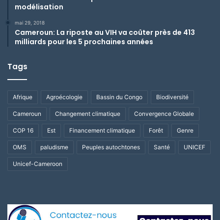
modélisation
mai 29, 2018
Cameroun: La riposte au VIH va coûter près de 413
milliards pour les 5 prochaines années
Tags
Afrique
Agroécologie
Bassin du Congo
Biodiversité
Cameroun
Changement climatique
Convergence Globale
COP 16
Est
Financement climatique
Forêt
Genre
OMS
paludisme
Peuples autochtones
Santé
UNICEF
Unicef-Cameroon