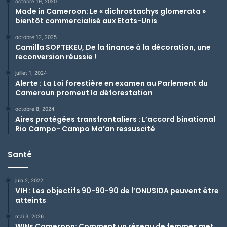
octobre 19, 2020
Made in Cameroon: Le « dichrostachys glomerata »
bientôt commercialisé aux Etats-Unis
octobre 12, 2025
Camilla SOPTEKEU, De la finance à la décoration, une
reconversion réussie !
juillet 1, 2024
Alerte : La Loi forestière en examen au Parlement du
Cameroun promeut la déforestation
octobre 8, 2024
Aires protégées transfrontaliers : L’accord binational
Rio Campo- Campo Ma’an ressuscité
Santé
juin 2, 2022
VIH : Les objectifs 90-90-90 de l’ONUSIDA peuvent être
atteints
mai 3, 2026
WINs Cameroon: Comment un réseau de femmes met