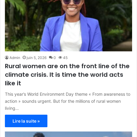
Admin
juin 5, 2026
0
45
Rural women are on the front line of the
climate crisis. It is time the world acts
like it
This year’s World Environment Day theme « From awareness to
action » sounds urgent. But for the millions of rural women
living…
Lire la suite »