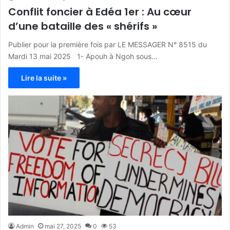
Conflit foncier à Edéa 1er : Au cœur
d’une bataille des « shérifs »
Publier pour la première fois par LE MESSAGER N° 8515 du
Mardi 13 mai 2025 1- Apouh à Ngoh sous…
Lire la suite »
Admin
mai 27, 2025
0
53