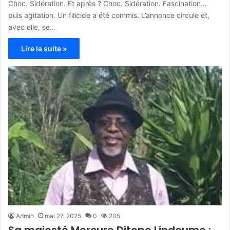
Choc. Sidération. Et après ? Choc. Sidération. Fascination…
puis agitation. Un filicide a été commis. L’annonce circule et,
avec elle, se…
Lire la suite »
Admin
mai 27, 2025
0
205
Sa majesté Mercure Ditope Lindoume :