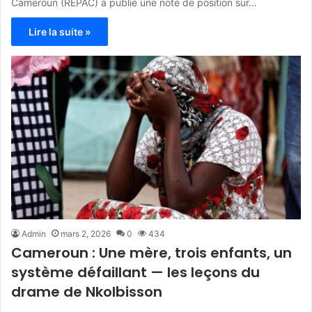
Cameroun (REPAC) a publié une note de position sur…
Lire la suite »
Admin
mars 2, 2026
0
434
Cameroun : Une mère, trois enfants, un
système défaillant — les leçons du
drame de Nkolbisson