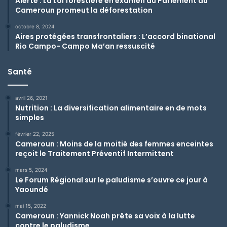
Alerte : La Loi forestière en examen au Parlement du
Cameroun promeut la déforestation
octobre 8, 2024
Aires protégées transfrontaliers : L’accord binational
Rio Campo- Campo Ma’an ressuscité
Santé
avril 26, 2021
Nutrition : La diversification alimentaire en de mots
simples
février 22, 2025
Cameroun : Moins de la moitié des femmes enceintes
reçoit le Traitement Préventif Intermittent
mars 5, 2024
Le Forum Régional sur le paludisme s’ouvre ce jour à
Yaoundé
mai 15, 2022
Cameroun : Yannick Noah prête sa voix à la lutte
contre le paludisme