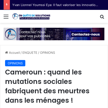
Yvan Lionnel Youmssi Eya: Il faut valoriser les innovations technologiques paysannes
Menu
R
Accueil
/
ENQUETE
/
OPINIONS
OPINIONS
Cameroun : quand les
mutations sociales
fabriquent des meurtres
dans les ménages !