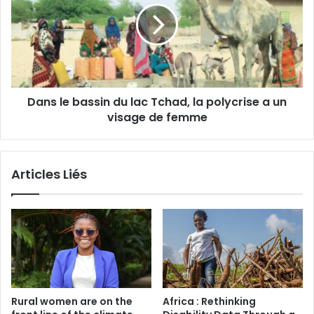
E
s
a
l
u
e
:
b
L
a
e
s
s
Dans le bassin du lac Tchad, la polycrise a un
s
m
visage de femme
i
é
n
d
d
i
u
Articles Liés
a
l
s
a
o
c
n
T
t
c
u
h
n
a
e
d
p
,
Rural women are on the
Africa : Rethinking
a
l