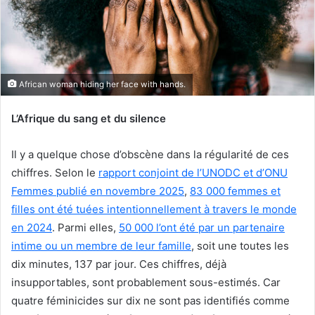
c
o
u
r
r
African woman hiding her face with hands.
i
e
L’Afrique du sang et du silence
l
Il y a quelque chose d’obscène dans la régularité de ces
chiffres. Selon le
rapport conjoint de l’UNODC et d’ONU
Femmes publié en novembre 2025
,
83 000 femmes et
filles ont été tuées intentionnellement à travers le monde
en 2024
. Parmi elles,
50 000 l’ont été par un partenaire
intime ou un membre de leur famille
, soit une toutes les
dix minutes, 137 par jour. Ces chiffres, déjà
insupportables, sont probablement sous-estimés. Car
quatre féminicides sur dix ne sont pas identifiés comme