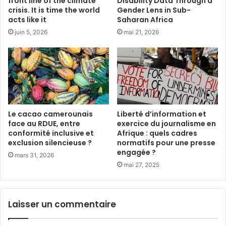
front line of the climate
Disability Data Through a
r
a
crisis. It is time the world
Gender Lens in Sub-
t
p
acts like it
Saharan Africa
i
o
juin 5, 2026
mai 21, 2026
t
l
i
y
o
c
n
r
à
i
j
s
o
e
u
a
Le cacao camerounais
Liberté d’information et
e
u
face au RDUE, entre
exercice du journalisme en
r
conformité inclusive et
Afrique : quels cadres
n
exclusion silencieuse ?
normatifs pour une presse
d
v
engagée ?
a
i
mars 31, 2026
n
s
mai 27, 2025
s
a
l
g
a
e
Laisser un commentaire
s
d
y
e