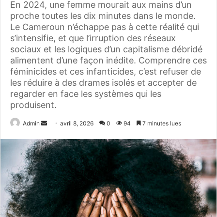
En 2024, une femme mourait aux mains d’un
proche toutes les dix minutes dans le monde.
Le Cameroun n’échappe pas à cette réalité qui
s’intensifie, et que l’irruption des réseaux
sociaux et les logiques d’un capitalisme débridé
alimentent d’une façon inédite. Comprendre ces
féminicides et ces infanticides, c’est refuser de
les réduire à des drames isolés et accepter de
regarder en face les systèmes qui les
produisent.
Admin
E
avril 8, 2026
0
94
7 minutes lues
n
v
o
y
e
r
u
n