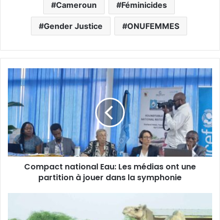
Cameroun
Féminicides
Gender Justice
ONUFEMMES
C
o
m
p
a
c
t
n
a
Compact national Eau: Les médias ont une
t
partition à jouer dans la symphonie
i
o
n
D
a
a
l
n