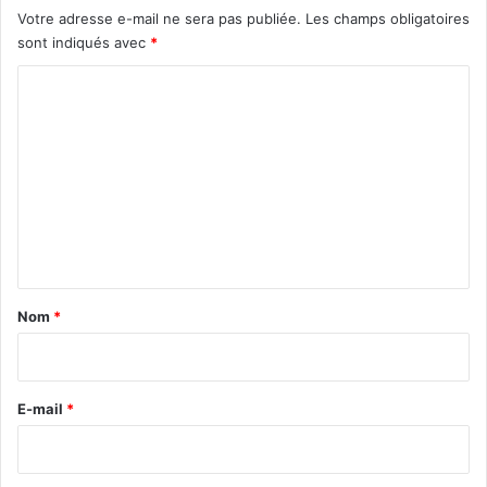
m
f
Votre adresse e-mail ne sera pas publiée.
Les champs obligatoires
p
e
sont indiqués avec
*
h
m
o
m
C
n
e
o
i
e
m
m
e
n
t
a
Nom
*
i
r
e
E-mail
*
*