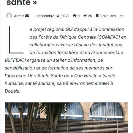
santé »
Admin
E
septembre 14, 2021
0
20
3 minutes lues
L
n
e projet régional GIZ d’appui à la Commission
v
des Forêts de l’Afrique Centrale (COMIFAC) en
o
collaboration avec le réseau des institutions
y
e
de formation forestière et environnementale
r
(RIFFEAC) organise un atelier d’information, de
u
sensibilisation et de formation de ses membres sur
n
l’approche Une Seule Santé ou « One Health » (santé
c
humaine, santé animale, santé environnementale) à
o
Douala.
u
r
r
i
e
l