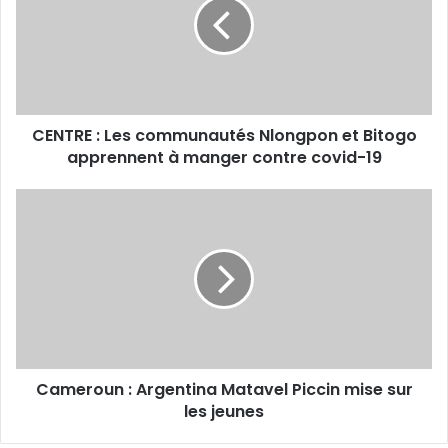
T
R
E
:
L
e
CENTRE : Les communautés Nlongpon et Bitogo
s
apprennent à manger contre covid-19
c
o
m
C
m
a
u
m
n
e
a
r
u
o
t
u
é
n
s
:
N
Cameroun : Argentina Matavel Piccin mise sur
A
l
les jeunes
r
o
g