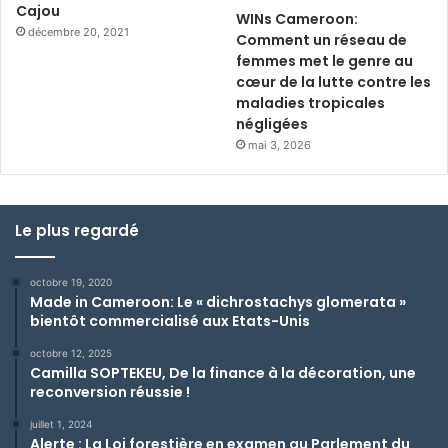
Cajou
WINs Cameroon:
décembre 20, 2021
Comment un réseau de
femmes met le genre au
cœur de la lutte contre les
maladies tropicales
négligées
mai 3, 2026
Le plus regardé
octobre 19, 2020
Made in Cameroon: Le « dichrostachys glomerata »
bientôt commercialisé aux Etats-Unis
octobre 12, 2025
Camilla SOPTEKEU, De la finance à la décoration, une
reconversion réussie !
juillet 1, 2024
Alerte : La Loi forestière en examen au Parlement du