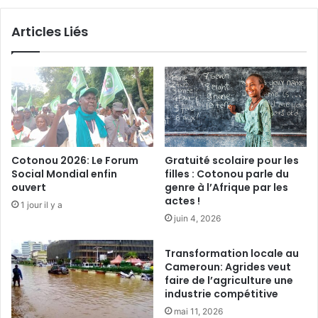
n
e
g
n
Articles Liés
p
t
o
i
n
n
e
a
t
M
B
a
i
t
t
a
o
v
Cotonou 2026: Le Forum
Gratuité scolaire pour les
g
e
Social Mondial enfin
filles : Cotonou parle du
o
l
ouvert
genre à l’Afrique par les
a
P
actes !
1 jour il y a
p
i
juin 4, 2026
p
c
r
c
Transformation locale au
e
i
Cameroun: Agrides veut
n
n
faire de l’agriculture une
n
m
industrie compétitive
e
i
mai 11, 2026
n
s