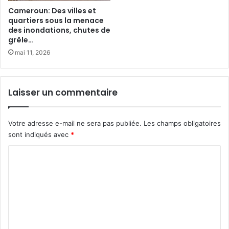
t
e
Cameroun: Des villes et
à
s
quartiers sous la menace
m
des inondations, chutes de
u
grêle…
a
r
n
l
mai 11, 2026
g
e
e
s
r
j
Laisser un commentaire
c
e
o
u
n
n
Votre adresse e-mail ne sera pas publiée.
Les champs obligatoires
t
e
sont indiqués avec
*
r
s
e
C
c
o
o
v
m
i
m
d
-
e
1