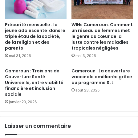
s
l
p
a
r
d
é
é
Précarité mensuelle : la
WINs Cameroon: Comment
o
f
jeune adolescente dans le
un réseau de femmes met
c
o
triple étau de la société,
le genre au cœur de la
c
r
de la religion et des
lutte contre les maladies
u
e
parents
tropicales négligées
p
s
mai 31, 2026
mai 3, 2026
e
t
W
a
Cameroun : Trois ans de
Cameroun : La couverture
i
t
Couverture Santé
vaccinale améliorée grâce
n
i
Universelle, entre viabilité
au programme SLL
n
o
financière et inclusion
août 23, 2025
i
n
sociale
e
d
janvier 29, 2026
B
e
y
s
a
m
n
a
Laisser un commentaire
y
n
i
g