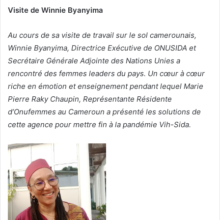
Visite de Winnie Byanyima
v
o
Au cours de sa visite de travail sur le sol camerounais,
y
Winnie Byanyima, Directrice Exécutive de ONUSIDA et
e
r
Secrétaire Générale Adjointe des Nations Unies a
u
rencontré des femmes leaders du pays. Un cœur à cœur
n
riche en émotion et enseignement pendant lequel Marie
c
Pierre Raky Chaupin, Représentante Résidente
o
d’Onufemmes au Cameroun a présenté les solutions de
u
cette agence pour mettre fin à la pandémie Vih-Sida.
r
r
i
e
l