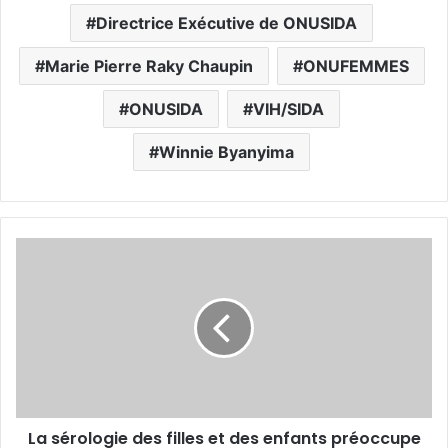
Directrice Exécutive de ONUSIDA
Marie Pierre Raky Chaupin
ONUFEMMES
ONUSIDA
VIH/SIDA
Winnie Byanyima
L
a
s
é
r
o
l
o
g
La sérologie des filles et des enfants préoccupe
i