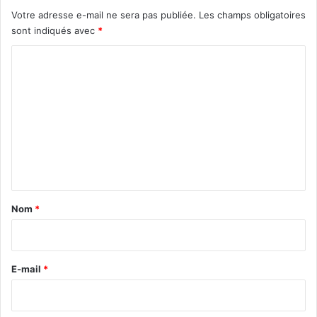
m
r
Votre adresse e-mail ne sera pas publiée.
Les champs obligatoires
a
o
sont indiqués avec
*
v
C
e
s
o
m
m
e
n
t
a
Nom
*
i
r
e
E-mail
*
*