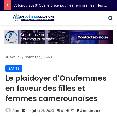
Cotonou 2026: Quelle place pour les femmes, les filles et les communautés marginalisées au Forum social mondial ?
Menu
R
Accueil
/
Nouvelles
/
SANTE
SANTE
Le plaidoyer d’Onufemmes
en faveur des filles et
femmes camerounaises
Admin
E
juillet 26, 2023
0
27
3 minutes lues
n