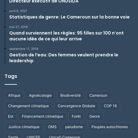
Directeur exécutif de ONUSIDA
avril 6, 2021
Statistiques de genre: Le Cameroun sur la bonne voie
mai 27, 2019
Quand surviennent les règles: 95 filles sur 100 n’ont
aucune idée de ce qui leur arrive
septembre 17, 2019
Gestion de l’eau: Des femmes veulent prendre le
leadership
Tags
Afrique
Agroécologie
Biodiversité
Cameroun
Changement climatique
Convergence Globale
COP 16
Est
Financement climatique
Forêt
Genre
Justice climatique
OMS
paludisme
Peuples autochtones
Santé
UNICEF
Unicef-Cameroon