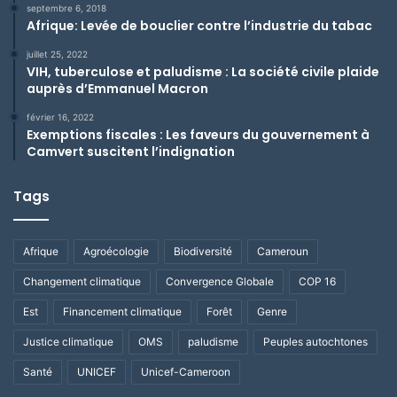
septembre 6, 2018
Afrique: Levée de bouclier contre l’industrie du tabac
juillet 25, 2022
VIH, tuberculose et paludisme : La société civile plaide
auprès d’Emmanuel Macron
février 16, 2022
Exemptions fiscales : Les faveurs du gouvernement à
Camvert suscitent l’indignation
Tags
Afrique
Agroécologie
Biodiversité
Cameroun
Changement climatique
Convergence Globale
COP 16
Est
Financement climatique
Forêt
Genre
Justice climatique
OMS
paludisme
Peuples autochtones
Santé
UNICEF
Unicef-Cameroon