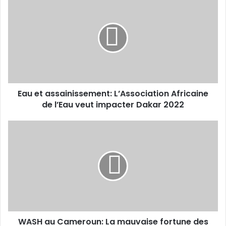
a
u
e
t
a
s
s
a
Eau et assainissement: L’Association Africaine
i
de l’Eau veut impacter Dakar 2022
n
i
s
W
s
A
e
S
m
H
e
a
n
u
t
C
:
a
L
m
’
WASH au Cameroun: La mauvaise fortune des
e