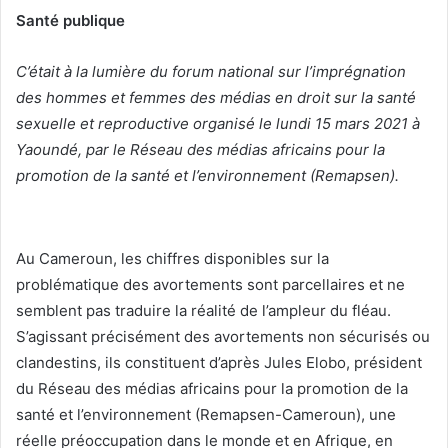
Santé publique
v
o
C’était à la lumière du forum national sur l’imprégnation
y
des hommes et femmes des médias en droit sur la santé
e
r
sexuelle et reproductive organisé le lundi 15 mars 2021 à
u
Yaoundé, par le Réseau des médias africains pour la
n
promotion de la santé et l’environnement (Remapsen).
c
o
u
Au Cameroun, les chiffres disponibles sur la
r
problématique des avortements sont parcellaires et ne
r
semblent pas traduire la réalité de l’ampleur du fléau.
i
S’agissant précisément des avortements non sécurisés ou
e
l
clandestins, ils constituent d’après Jules Elobo, président
du Réseau des médias africains pour la promotion de la
santé et l’environnement (Remapsen-Cameroun), une
réelle préoccupation dans le monde et en Afrique, en