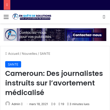
Menu
R
Accueil
/
Nouvelles
/
SANTE
SANTE
Cameroun: Des journalistes
instruits sur l’avortement
médicalisé
Admin
E
mars 18, 2021
0
19
3 minutes lues
n