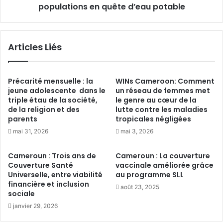
A
populations en quête d’eau potable
r
s
o
s
u
o
n
Articles Liés
c
:
i
L
a
a
t
m
Précarité mensuelle : la
WINs Cameroon: Comment
i
a
jeune adolescente dans le
un réseau de femmes met
o
triple étau de la société,
le genre au cœur de la
u
de la religion et des
lutte contre les maladies
n
v
parents
tropicales négligées
A
a
f
i
mai 31, 2026
mai 3, 2026
r
s
i
e
Cameroun : Trois ans de
Cameroun : La couverture
c
f
Couverture Santé
vaccinale améliorée grâce
a
o
Universelle, entre viabilité
au programme SLL
i
r
financière et inclusion
août 23, 2025
n
sociale
t
e
u
janvier 29, 2026
d
n