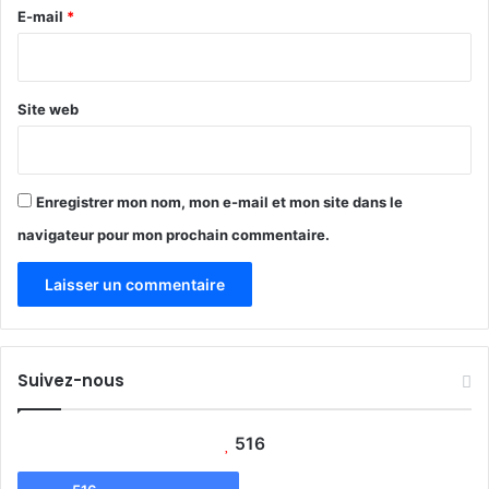
e
E-mail
*
r
d
2
’
*
0
e
2
a
2
Site web
u
p
o
t
Enregistrer mon nom, mon e-mail et mon site dans le
a
b
navigateur pour mon prochain commentaire.
l
e
Suivez-nous
516