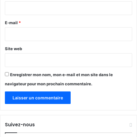
d
f
i
a
é
r
c
m
t
e
E-mail
*
i
s
n
*
l
i
i
n
k
s
Site web
e
a
i
u
t
S
a
Enregistrer mon nom, mon e-mail et mon site dans le
h
navigateur pour mon prochain commentaire.
e
l
Suivez-nous