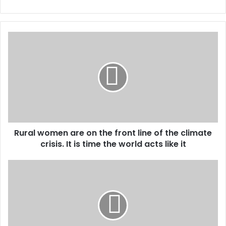
R
u
r
a
l
w
o
m
e
Rural women are on the front line of the climate
n
crisis. It is time the world acts like it
a
r
e
L
o
a
n
t
t
r
h
a
e
n