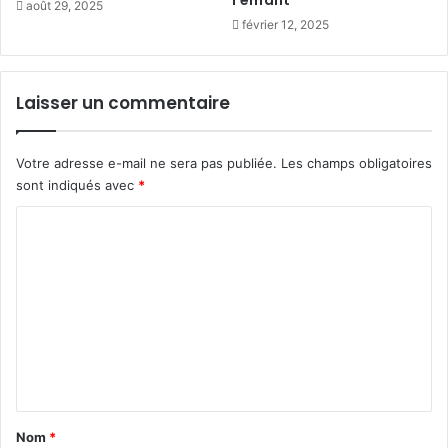
août 29, 2025
r
e
février 12, 2025
i
u
s
v
i
e
Laisser un commentaire
s
d
.
e
I
s
Votre adresse e-mail ne sera pas publiée.
Les champs obligatoires
t
d
i
sont indiqués avec
*
r
s
o
C
t
i
i
t
o
m
s
m
e
f
t
m
o
h
n
e
e
c
n
w
i
o
e
t
r
r
a
l
Nom
*
s