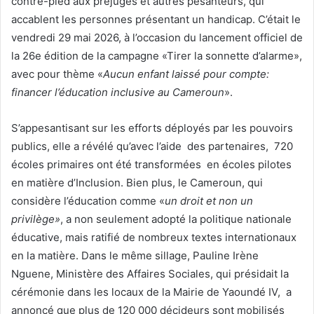
contre-pied aux préjugés et autres pesanteurs, qui
e
accablent les personnes présentant un handicap. C’était le
l
vendredi 29 mai 2026, à l’occasion du lancement officiel de
la 26e édition de la campagne «Tirer la sonnette d’alarme»,
avec pour thème «
Aucun enfant laissé pour compte:
financer l’éducation inclusive au Cameroun
».
S’appesantisant sur les efforts déployés par les pouvoirs
publics, elle a révélé qu’avec l’aide des partenaires, 720
écoles primaires ont été transformées en écoles pilotes
en matière d’Inclusion. Bien plus, le Cameroun, qui
considère l’éducation comme «
un
droit et non un
privilège
»
, a non seulement adopté la politique nationale
éducative, mais ratifié de nombreux textes internationaux
en la matière. Dans le même sillage, Pauline Irène
Nguene, Ministère des Affaires Sociales, qui présidait la
cérémonie dans les locaux de la Mairie de Yaoundé IV, a
annoncé que plus de 120 000 décideurs sont mobilisés