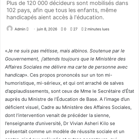
Plus de 120 000 décideurs sont mobilisés dans
102 pays, afin que tous les enfants, même
handicapés aient accès à l'éducation.
Admin
E
juin 8, 2026
0
27
2 minutes lues
n
v
«
Je
ne
suis pas métisse, mais albinos. Soutenue par le
o
Gouvernement, j’attends toujours que le Ministère des
y
Affaires Sociales me délivre ma carte de personne avec
e
r
handicap
». Ces propos prononcés sur un ton mi-
u
humoristique, mi-sérieux, et qui ont arraché de salves
n
d’applaudissements, sont ceux de Mme le Secrétaire d’État
c
auprès du Ministre de l’Éducation de Base. A l’image d’un
o
déficient visuel, Cadre au Ministère des Affaires Sociales,
u
dont l’intervention venait de précéder la sienne,
r
l’enseignante d’université, Dr Vivian Asheri Kilo se
r
présentait comme un modèle de réussite sociale et un
i