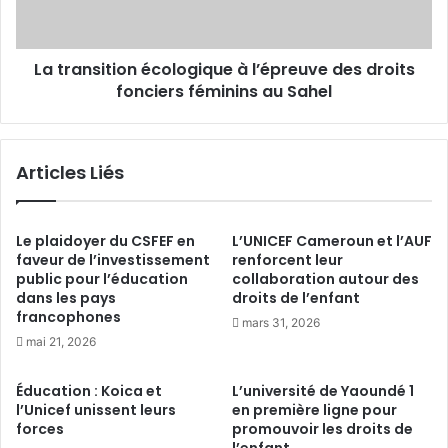
f
s
r
i
o
t
n
La transition écologique à l’épreuve des droits
i
t
fonciers féminins au Sahel
o
l
n
i
é
n
c
Articles Liés
e
o
o
l
f
o
t
g
Le plaidoyer du CSFEF en
L’UNICEF Cameroun et l’AUF
h
i
faveur de l’investissement
renforcent leur
e
public pour l’éducation
collaboration autour des
q
dans les pays
droits de l’enfant
c
u
francophones
l
e
mars 31, 2026
i
à
mai 21, 2026
m
l
a
’
Éducation : Koica et
L’université de Yaoundé 1
t
é
l’Unicef unissent leurs
en première ligne pour
e
p
forces
promouvoir les droits de
c
r
l’enfant