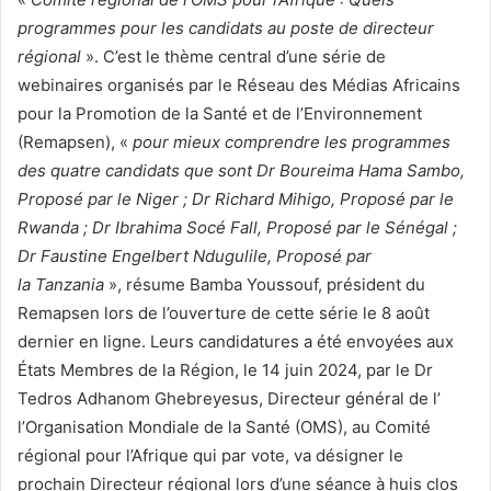
u
programmes pour les candidats au poste de directeur
r
régional
». C’est le thème central d’une série de
r
webinaires organisés par le Réseau des Médias Africains
i
pour la Promotion de la Santé et de l’Environnement
e
(Remapsen), «
l
pour mieux comprendre les programmes
des quatre candidats que sont Dr Boureima Hama Sambo,
Proposé par le Niger ; Dr Richard Mihigo, Proposé par le
Rwanda ; Dr Ibrahima Socé Fall, Proposé par le Sénégal ;
Dr Faustine Engelbert Ndugulile, Proposé par
la Tanzania
», résume Bamba Youssouf, président du
Remapsen lors de l’ouverture de cette série le 8 août
dernier en ligne. Leurs candidatures a été envoyées aux
États Membres de la Région, le 14 juin 2024, par le Dr
Tedros Adhanom Ghebreyesus, Directeur général de l’
l’Organisation Mondiale de la Santé (OMS), au Comité
régional pour l’Afrique qui par vote, va désigner le
prochain Directeur régional lors d’une séance à huis clos