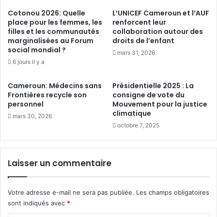
n
è
s
Cotonou 2026: Quelle
L’UNICEF Cameroun et l’AUF
s
p
place pour les femmes, les
renforcent leur
d
o
filles et les communautés
collaboration autour des
e
marginalisées au Forum
droits de l’enfant
u
social mondial ?
j
r
mars 31, 2026
e
r
6 jours il y a
u
é
n
u
Cameroun: Médecins sans
Présidentielle 2025 : La
e
s
Frontières recycle son
consigne de vote du
s
s
personnel
Mouvement pour la justice
m
i
climatique
mars 30, 2026
o
r
octobre 7, 2025
r
l
t
e
s
s
Laisser un commentaire
d
n
a
é
n
g
s
Votre adresse e-mail ne sera pas publiée.
Les champs obligatoires
o
u
sont indiqués avec
*
c
n
i