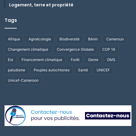
Logement, terre et propriété
Tags
Afrique
Agroécologie
Biodiversité
Bénin
Cameroun
Changement climatique
Convergence Globale
COP 16
Est
Financement climatique
Forêt
Genre
OMS
paludisme
Peuples autochtones
Santé
UNICEF
Unicef-Cameroon