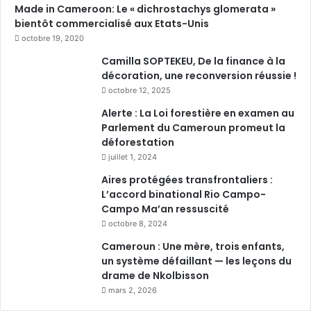
a
Made in Cameroon: Le « dichrostachys glomerata »
t
bientôt commercialisé aux Etats-Unis
i
octobre 19, 2020
q
u
Camilla SOPTEKEU, De la finance à la
e
décoration, une reconversion réussie !
octobre 12, 2025
Alerte : La Loi forestière en examen au
Parlement du Cameroun promeut la
déforestation
juillet 1, 2024
Aires protégées transfrontaliers :
L’accord binational Rio Campo-
Campo Ma’an ressuscité
octobre 8, 2024
Cameroun : Une mère, trois enfants,
un système défaillant — les leçons du
drame de Nkolbisson
mars 2, 2026