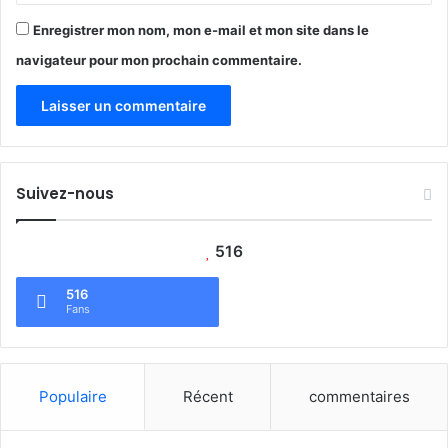
c
t
Enregistrer mon nom, mon e-mail et mon site dans le
i
navigateur pour mon prochain commentaire.
f
d
e
f
i
n
Suivez-nous
a
n
c
516
e
m
516
e
Fans
n
t
c
l
Populaire
Récent
commentaires
i
m