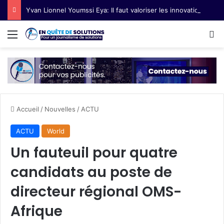
Yvan Lionnel Youmssi Eya: Il faut valoriser les innovations technologiques paysannes
Menu
R
Accueil
/
Nouvelles
/
ACTU
ACTU
World
Un fauteuil pour quatre
candidats au poste de
directeur régional OMS-
Afrique