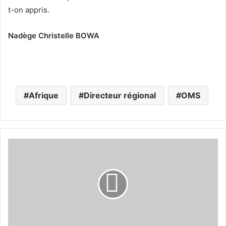
t-on appris.
Nadège Christelle BOWA
Afrique
Directeur régional
OMS
B
a
t
o
u
r
i
-