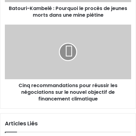
K
Batouri-Kambelé : Pourquoi le procès de jeunes
a
morts dans une mine piétine
m
b
e
C
l
i
é
n
:
q
P
r
o
e
u
c
r
o
q
m
u
Cinq recommandations pour réussir les
m
o
négociations sur le nouvel objectif de
a
i
n
financement climatique
l
d
e
a
p
t
Articles Liés
r
i
o
o
c