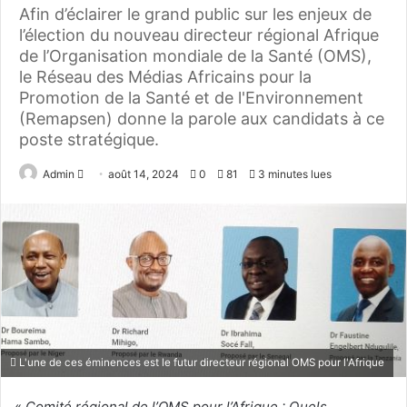
Afin d’éclairer le grand public sur les enjeux de
l’élection du nouveau directeur régional Afrique
de l’Organisation mondiale de la Santé (OMS),
le Réseau des Médias Africains pour la
Promotion de la Santé et de l'Environnement
(Remapsen) donne la parole aux candidats à ce
poste stratégique.
Admin
E
août 14, 2024
0
81
3 minutes lues
n
v
o
y
e
r
u
n
L'une de ces éminences est le futur directeur régional OMS pour l'Afrique
c
o
«
Comité régional de l’OMS pour l’Afrique : Quels