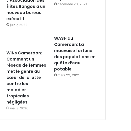
L’Association des
décembre 20, 2021
Élites Bangou a un
nouveau bureau
exécutif
juin 7, 2022
WASH au
Cameroun: La
mauvaise fortune
WINs Cameroon:
des populations en
Comment un
quête d’eau
réseau de femmes
potable
met le genre au
mars 22, 2021
cœur de la lutte
contre les
maladies
tropicales
négligées
mai 3, 2026