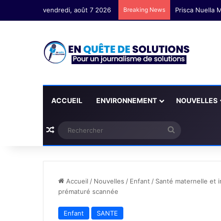
vendredi, août 7 2026
Breaking News
Prisca Nuella M
ACCUEIL
ENVIRONNEMENT
NOUVELLES
Plus d'articles
Rechercher
Accueil
/
Nouvelles
/
Enfant
/
Santé maternelle et 
prématuré scannée
Enfant
SANTE