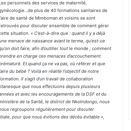
Les personnels des services de maternité,
gynécologie…de plus de 40 formations sanitaires de
l’aire de santé de Mimboman et voisins se sont
retrouvés pour discuter ensemble de comment gérer
cette situation. «
C’est-à-dire que :
quand il y a déjà
une menace de naissance avant le terme, qu’est-ce
qu’on doit faire, afin d’outiller tout le monde ; comment
prendre en charge ces menaces d’accouchement
prématuré. Et quand ça ne va pas, où référer et que
faire du bébé ? Voilà en réalité l’objectif de notre
formation. Il s’agit d’un travail de collaboration
titanesque que nous effectuons depuis plusieurs
années et avec les encouragements de la DSF et du
ministère de la Santé, le district de Nkolndongo, nous
nous regroupons régulièrement pour discuter
iale, pour que nous évitions des décès évitable »,