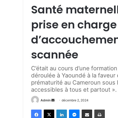
Santé maternelle
prise en charg
d’accouchemen
scannée
C’était au cours d’une formatio
déroulée à Yaoundé à la faveur 
prématurité au Cameroun sous le
accessibles à tous et partout ».
Admin
E
décembre 2, 2024
n
Facebook
X
Linkedin
Messenger
Partager par e-mail
Imprimer
v