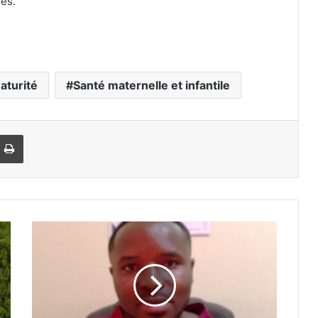
rés.
aturité
Santé maternelle et infantile
Imprimer
D
r
P
a
t
r
i