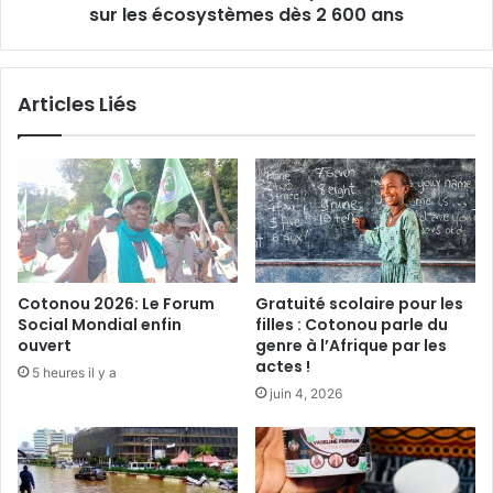
f
c
sur les écosystèmes dès 2 600 ans
i
r
l
i
m
s
Articles Liés
e
f
o
r
e
s
t
i
è
Cotonou 2026: Le Forum
Gratuité scolaire pour les
r
Social Mondial enfin
filles : Cotonou parle du
e
ouvert
genre à l’Afrique par les
"
actes !
5 heures il y a
e
juin 4, 2026
n
A
f
r