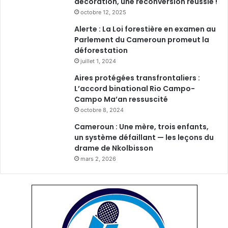
décoration, une reconversion réussie !
2
6
octobre 12, 2025
0
Alerte : La Loi forestière en examen au
0
Parlement du Cameroun promeut la
a
déforestation
n
juillet 1, 2024
s
Aires protégées transfrontaliers :
L’accord binational Rio Campo-
Campo Ma’an ressuscité
octobre 8, 2024
Cameroun : Une mère, trois enfants,
un système défaillant — les leçons du
drame de Nkolbisson
mars 2, 2026