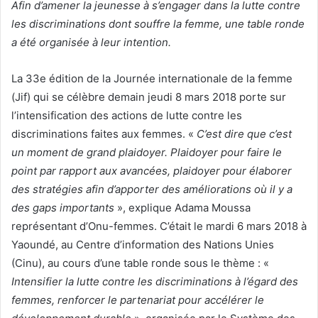
Afin d’amener la jeunesse à s’engager dans la lutte contre
o
les discriminations dont souffre la femme, une table ronde
y
e
a été organisée à leur intention.
r
u
La 33e édition de la Journée internationale de la femme
n
(Jif) qui se célèbre demain jeudi 8 mars 2018 porte sur
c
l’intensification des actions de lutte contre les
o
discriminations faites aux femmes. «
C’est dire que c’est
u
un moment de grand plaidoyer. Plaidoyer pour faire le
r
point par rapport aux avancées, plaidoyer pour élaborer
r
des stratégies afin d’apporter des améliorations où il y a
i
des gaps importants
», explique Adama Moussa
e
représentant d’Onu-femmes. C’était le mardi 6 mars 2018 à
l
Yaoundé, au Centre d’information des Nations Unies
(Cinu), au cours d’une table ronde sous le thème : «
Intensifier la lutte contre les discriminations à l’égard des
femmes, renforcer le partenariat pour accélérer le