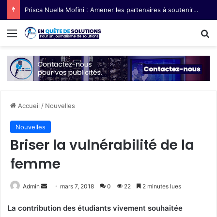
Prisca Nuella Mofini : Amener les partenaires à soutenir les exploitations agricoles féminines
Menu
R
Accueil
/
Nouvelles
Nouvelles
Briser la vulnérabilité de la
femme
Admin
E
mars 7, 2018
0
22
2 minutes lues
n
La contribution des étudiants vivement souhaitée
v