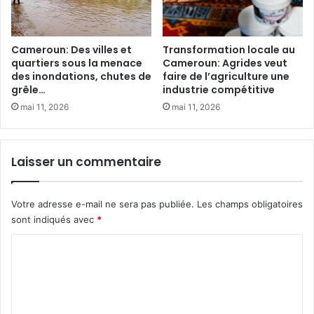
i
q
u
e
Cameroun: Des villes et
Transformation locale au
C
quartiers sous la menace
Cameroun: Agrides veut
des inondations, chutes de
faire de l’agriculture une
e
grêle…
industrie compétitive
n
t
mai 11, 2026
mai 11, 2026
r
a
l
Laisser un commentaire
e
:
u
Votre adresse e-mail ne sera pas publiée.
Les champs obligatoires
n
sont indiqués avec
*
e
é
C
t
o
u
d
m
e
m
r