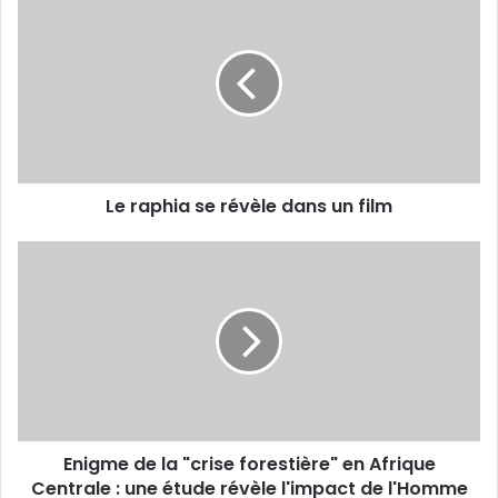
e
r
a
p
h
i
a
s
Le raphia se révèle dans un film
e
r
é
E
v
n
è
i
l
g
e
m
d
e
a
d
n
e
s
l
Enigme de la "crise forestière" en Afrique
u
a
n
Centrale : une étude révèle l'impact de l'Homme
"