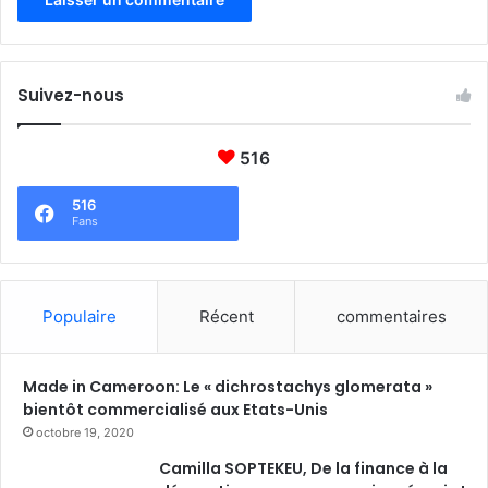
e
s
u
r
Suivez-nous
l
e
s
516
é
c
516
o
Fans
s
y
s
t
Populaire
Récent
commentaires
è
m
e
Made in Cameroon: Le « dichrostachys glomerata »
s
bientôt commercialisé aux Etats-Unis
d
octobre 19, 2020
è
Camilla SOPTEKEU, De la finance à la
s