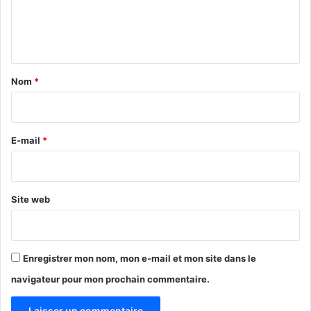
é
e
v
n
è
l
t
e
a
Nom
*
l
i
'
i
r
m
e
E-mail
*
p
a
*
c
t
Site web
d
e
l
'
Enregistrer mon nom, mon e-mail et mon site dans le
H
o
navigateur pour mon prochain commentaire.
m
m