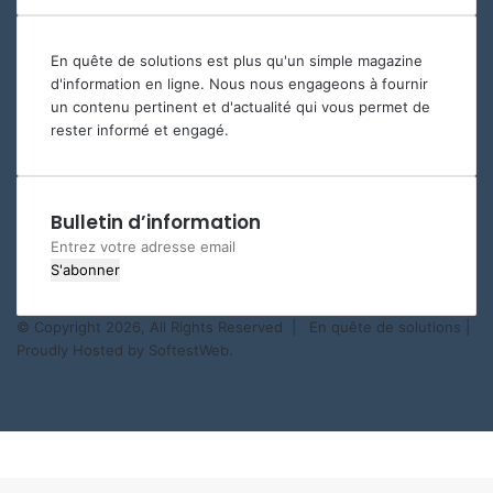
En quête de solutions est plus qu'un simple magazine
d'information en ligne. Nous nous engageons à fournir
un contenu pertinent et d'actualité qui vous permet de
rester informé et engagé.
Bulletin d’information
Entrez
votre
adresse
email
© Copyright 2026, All Rights Reserved |
En quête de solutions
|
Proudly Hosted by
SoftestWeb.
Facebook
YouTube
WhatsApp
Facebook
X
WhatsApp
Telegram
Viber
Bouton
retour