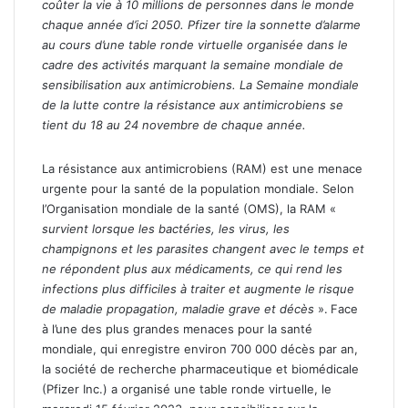
c
coûter la vie à 10 millions de personnes dans le monde
o
chaque année d’ici 2050. Pfizer tire la sonnette d’alarme
u
au cours d’une table ronde virtuelle organisée dans le
r
cadre des activités marquant la semaine mondiale de
r
sensibilisation aux antimicrobiens. La Semaine mondiale
i
de la lutte contre la résistance aux antimicrobiens se
e
tient du 18 au 24 novembre de chaque année.
l
La résistance aux antimicrobiens (RAM) est une menace
urgente pour la santé de la population mondiale. Selon
l’Organisation mondiale de la santé (OMS), la RAM «
survient lorsque les bactéries, les virus, les
champignons et les parasites changent avec le temps et
ne répondent plus aux médicaments, ce qui rend les
infections plus difficiles à traiter et augmente le risque
de maladie propagation, maladie grave et décès
».
Face
à l’une des plus grandes menaces pour la santé
mondiale, qui enregistre environ 700 000 décès par an,
la société de recherche pharmaceutique et biomédicale
(Pfizer Inc.) a organisé une table ronde virtuelle, le