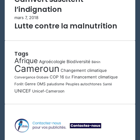
l’indignation
mars 7, 2018
Lutte contre la malnutrition
Tags
Afrique
Agroécologie
Biodiversité
Bénin
Cameroun
Changement climatique
COP 16
Financement climatique
Convergence Globale
Est
Genre
OMS
Forêt
paludisme
Peuples autochtones
Santé
UNICEF
Unicef-Cameroon