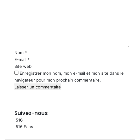
l
E
o
é
S
m
b
T
m
r
à
e
é
N
n
e
g
t
s
o
a
à
u
i
Nom
*
G
r
r
E-mail
*
a
a
e
Site web
r
*
o
Enregistrer mon nom, mon e-mail et mon site dans le
u
navigateur pour mon prochain commentaire.
a
Suivez-nous
516
516
Fans