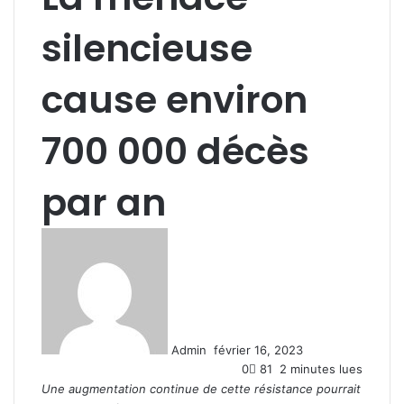
silencieuse
cause environ
700 000 décès
par an
E
n
v
o
y
e
Admin
février 16, 2023
r
0
81
2 minutes lues
u
Une augmentation continue de cette résistance pourrait
n