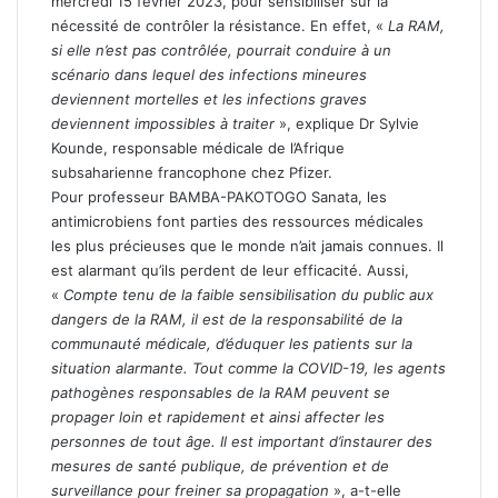
mercredi 15 février 2023, pour sensibiliser sur la
nécessité de contrôler la résistance. En effet, «
La RAM,
si elle n’est pas contrôlée, pourrait conduire à un
scénario dans lequel des infections mineures
deviennent mortelles et les infections graves
deviennent impossibles à traiter
», explique Dr Sylvie
Kounde, responsable médicale de l’Afrique
subsaharienne francophone chez Pfizer.
Pour professeur BAMBA-PAKOTOGO Sanata, les
antimicrobiens font parties des ressources médicales
les plus précieuses que le monde n’ait jamais connues. Il
est alarmant qu’ils perdent de leur efficacité. Aussi,
«
Compte tenu de la faible sensibilisation du public aux
dangers de la RAM, il est de la responsabilité de la
communauté médicale, d’éduquer les patients sur la
situation alarmante. Tout comme la COVID-19, les agents
pathogènes responsables de la RAM peuvent se
propager loin et rapidement et ainsi affecter les
personnes de tout âge. Il est important d’instaurer des
mesures de santé publique, de prévention et de
surveillance pour freiner sa propagation
», a-t-elle