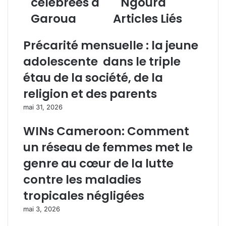
célébrées à
Ngoura
d
d
Garoua
Articles Liés
i
u
a
c
l
t
Précarité mensuelle : la jeune
e
i
adolescente dans le triple
d
o
e
n
étau de la société, de la
l
d
religion et des parents
’
’
E
e
mai 31, 2026
n
a
f
u
WINs Cameroon: Comment
a
un réseau de femmes met le
n
:
c
L
genre au cœur de la lutte
e
e
contre les maladies
s
:
a
tropicales négligées
L
t
mai 3, 2026
’
i
é
s