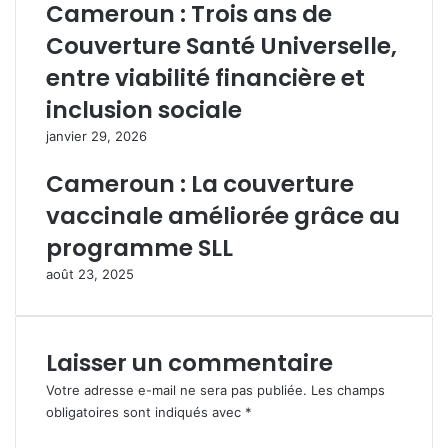
Cameroun : Trois ans de
g
f
a
e
Couverture Santé Universelle,
l
c
entre viabilité financière et
i
i
t
t
inclusion sociale
é
d
janvier 29, 2026
e
u
t
g
Cameroun : La couverture
l
o
’
u
vaccinale améliorée grâce au
i
v
programme SLL
n
e
c
r
août 23, 2025
l
n
u
e
s
u
i
r
Laisser un commentaire
o
d
n
e
Votre adresse e-mail ne sera pas publiée.
Les champs
c
l
obligatoires sont indiqués avec
*
é
’
C