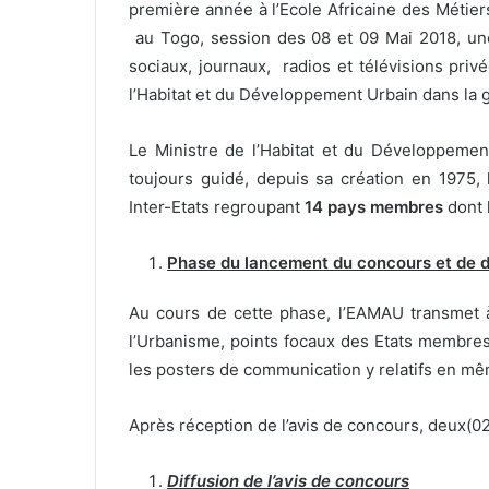
première année à l’Ecole Africaine des Métie
u
au Togo, session des 08 et 09 Mai 2018, une
r
sociaux, journaux, radios et télévisions priv
r
l’Habitat et du Développement Urbain dans la g
i
e
l
Le Ministre de l’Habitat et du Développement
toujours guidé, depuis sa création en 1975, l
Inter-Etats regroupant
14 pays membres
dont 
Phase du lancement du concours et de d
Au cours de cette phase, l’EAMAU transmet à 
l’Urbanisme, points focaux des Etats membres
les posters de communication y relatifs en mêm
Après réception de l’avis de concours, deux(02
Diffusion de l’avis de concours