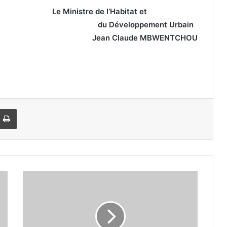
 l’Habitat et
eloppement Urbain
Jean Claude MBWENTCHOU
Imprimer
M
a
m
e
G