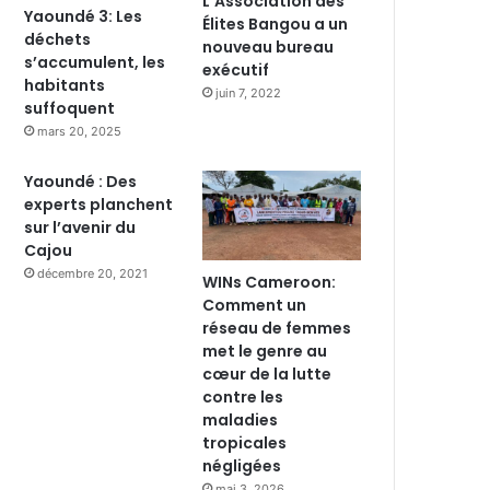
L’Association des
Yaoundé 3: Les
Élites Bangou a un
déchets
nouveau bureau
s’accumulent, les
exécutif
habitants
juin 7, 2022
suffoquent
mars 20, 2025
Yaoundé : Des
experts planchent
sur l’avenir du
Cajou
décembre 20, 2021
WINs Cameroon:
Comment un
réseau de femmes
met le genre au
cœur de la lutte
contre les
maladies
tropicales
négligées
mai 3, 2026