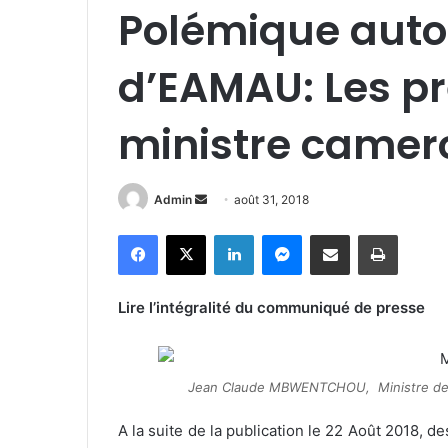
Polémique autou
d’EAMAU: Les pr
ministre camero
Admin
E
août 31, 2018
n
Facebook
X
Linkedin
Messenger
Partager par e-mail
Imprimer
v
o
y
Lire l’intégralité du communiqué de presse
e
r
u
Jean Claude MBWENTCHOU, Ministre de 
n
c
A la suite de la publication le 22 Août 2018, d
o