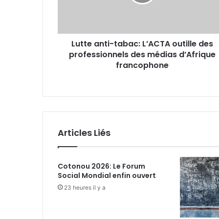
a
n
t
i
Lutte anti-tabac: L’ACTA outille des
-
professionnels des médias d’Afrique
t
a
francophone
b
a
c
:
L
Articles Liés
’
A
C
Cotonou 2026: Le Forum
T
Social Mondial enfin ouvert
A
o
23 heures il y a
u
t
i