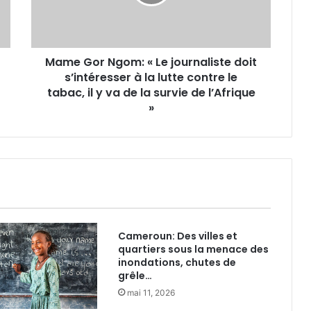
o
r
N
g
Mame Gor Ngom: « Le journaliste doit
o
s’intéresser à la lutte contre le
m
:
tabac, il y va de la survie de l’Afrique
«
»
L
e
j
o
u
r
n
a
Cameroun: Des villes et
l
quartiers sous la menace des
i
inondations, chutes de
s
grêle…
t
mai 11, 2026
e
d