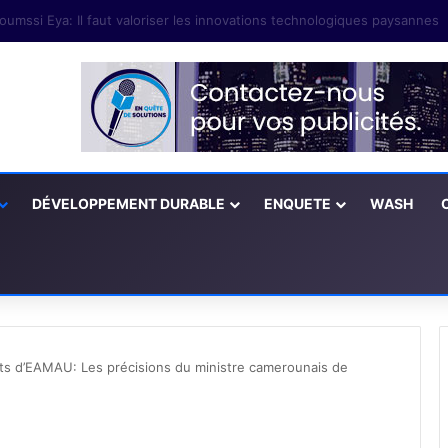
 L’Afrique centrale repositionne le débat sur les semences paysannes
DÉVELOPPEMENT DURABLE
ENQUETE
WASH
ts d’EAMAU: Les précisions du ministre camerounais de