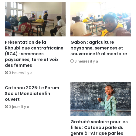
C
g
a
r
m
a
e
p
r
h
o
i
Présentation de la
Gabon : agriculture
u
q
République centrafricaine
paysanne, semences et
n
u
(RCA) : semences
souveraineté alimentaire
,
e
paysannes, terre et voix
3 heures il y a
l
:
des femmes
e
L
3 heures il y a
s
a
r
r
Cotonou 2026: Le Forum
é
o
Social Mondial enfin
s
t
ouvert
u
a
3 jours il y a
l
t
t
i
a
o
Gratuité scolaire pour les
t
filles : Cotonou parle du
n
genre à l’Afrique par les
s
d