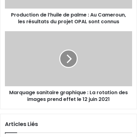
i
o
Production de l’huile de palme : Au Cameroun,
n
les résultats du projet OPAL sont connus
d
e
l
M
’
a
h
r
u
q
i
u
l
a
e
g
d
e
e
s
p
Marquage sanitaire graphique : La rotation des
a
a
images prend effet le 12 juin 2021
n
l
i
m
t
e
a
Articles Liés
:
i
A
r
u
e