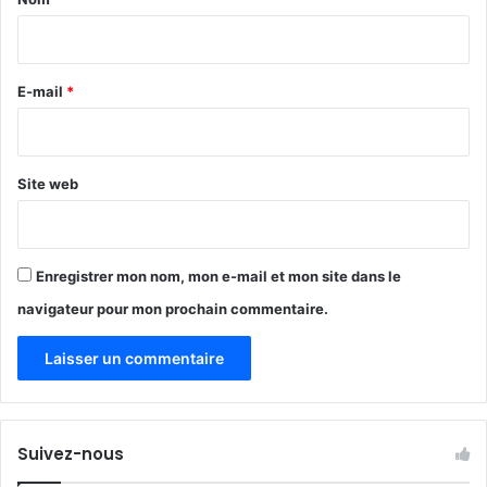
s
2
i
j
u
r
i
e
E-mail
*
n
2
*
0
2
Site web
1
Enregistrer mon nom, mon e-mail et mon site dans le
navigateur pour mon prochain commentaire.
Suivez-nous