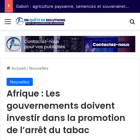
Gabon : agriculture paysanne, semences et souveraineté alimentaire
Menu
R
Accueil
/
Nouvelles
Nouvelles
Afrique : Les
gouvernements doivent
investir dans la promotion
de l’arrêt du tabac