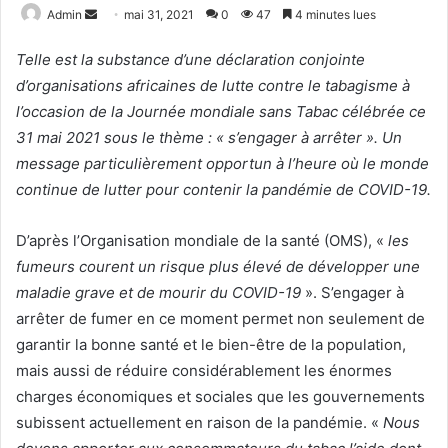
Admin
E
mai 31, 2021
0
47
4 minutes lues
n
Telle est la substance d’une déclaration conjointe
v
d’organisations africaines de lutte contre le tabagisme à
o
l’occasion de la Journée mondiale sans Tabac célébrée ce
y
e
31 mai 2021 sous le thème : « s’engager à arrêter ». Un
r
message particulièrement opportun à l’heure où le monde
u
continue de lutter pour contenir la pandémie de COVID-19.
n
c
D’après l’Organisation mondiale de la santé (OMS), «
les
o
fumeurs courent un risque plus élevé de développer une
u
maladie grave et de mourir du COVID-19
». S’engager à
r
arrêter de fumer en ce moment permet non seulement de
r
garantir la bonne santé et le bien-être de la population,
i
mais aussi de réduire considérablement les énormes
e
charges économiques et sociales que les gouvernements
l
subissent actuellement en raison de la pandémie. «
Nous