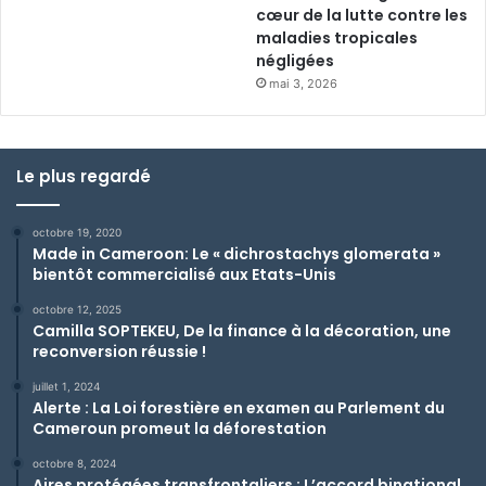
cœur de la lutte contre les
maladies tropicales
négligées
mai 3, 2026
Le plus regardé
octobre 19, 2020
Made in Cameroon: Le « dichrostachys glomerata »
bientôt commercialisé aux Etats-Unis
octobre 12, 2025
Camilla SOPTEKEU, De la finance à la décoration, une
reconversion réussie !
juillet 1, 2024
Alerte : La Loi forestière en examen au Parlement du
Cameroun promeut la déforestation
octobre 8, 2024
Aires protégées transfrontaliers : L’accord binational