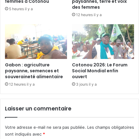
femmes à Cotonou
paysannes, terre et voix
é
e
des femmes
5 heures il y a
c
r
12 heures il y a
i
l
v
e
i
r
l
e
e
n
a
d
f
e
r
m
Gabon : agriculture
Cotonou 2026: Le Forum
i
paysanne, semences et
Social Mondial enfin
e
souveraineté alimentaire
ouvert
c
n
a
t
12 heures il y a
3 jours il y a
i
d
n
e
e
v
Laisser un commentaire
e
o
n
s
s
s
Votre adresse e-mail ne sera pas publiée.
Les champs obligatoires
a
a
sont indiqués avec
*
p
l