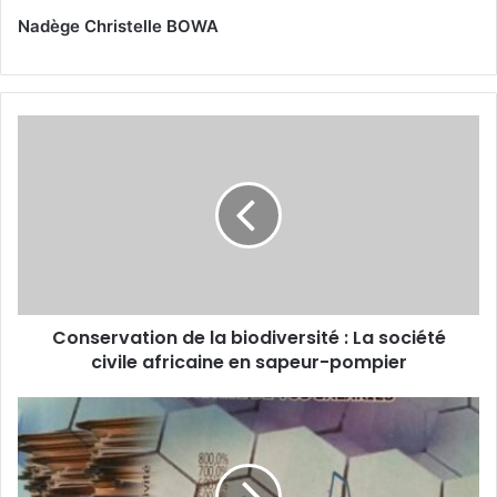
Nadège Christelle BOWA
C
o
n
s
e
r
v
a
t
Conservation de la biodiversité : La société
i
civile africaine en sapeur-pompier
o
n
d
P
e
r
l
o
a
d