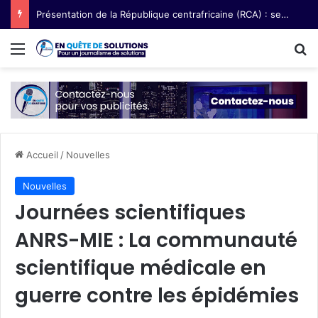
Présentation de la République centrafricaine (RCA) : semences paysannes, terre et voix des femmes
Menu
R
Accueil
/
Nouvelles
Nouvelles
Journées scientifiques
ANRS-MIE : La communauté
scientifique médicale en
guerre contre les épidémies