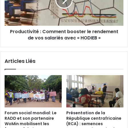
b
u
i
c
o
t
d
i
i
v
v
Productivité : Comment booster le rendement
i
e
de vos salariés avec « HODIEB »
t
r
é
s
i
:
Articles Liés
t
C
é
o
m
:
m
L
e
a
n
s
t
o
b
c
o
Forum social mondial: Le
Présentation de la
i
o
RADD et son partenaire
République centrafricaine
é
s
WoMin mobilisent les
(RCA) : semences
t
t