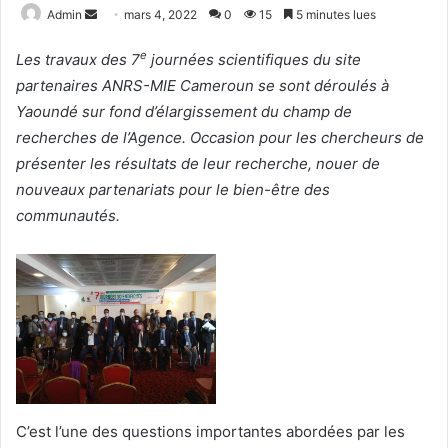
Admin
E
mars 4, 2022
0
15
5 minutes lues
n
e
Les travaux des 7
journées scientifiques du site
v
partenaires ANRS-MIE Cameroun se sont déroulés à
o
Yaoundé sur fond d’élargissement du champ de
y
e
recherches de l’Agence. Occasion pour les chercheurs de
r
présenter les résultats de leur recherche, nouer de
u
nouveaux partenariats pour le bien-être des
n
communautés.
c
o
u
r
r
i
e
l
C’est l’une des questions importantes abordées par les