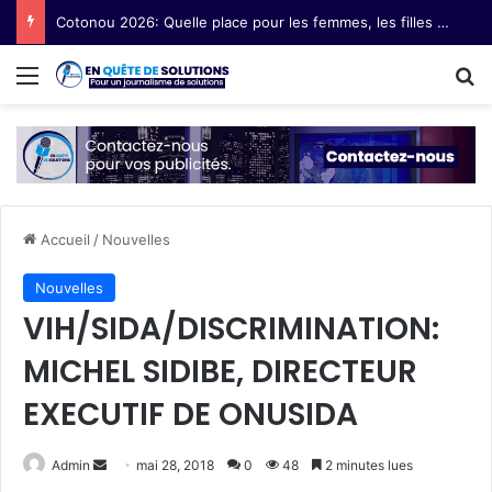
Cotonou 2026: Quelle place pour les femmes, les filles et les communautés marginalisées au Forum social mondial ?
Menu
R
Accueil
/
Nouvelles
Nouvelles
VIH/SIDA/DISCRIMINATION:
MICHEL SIDIBE, DIRECTEUR
EXECUTIF DE ONUSIDA
Admin
E
mai 28, 2018
0
48
2 minutes lues
n