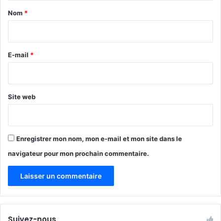
r
a
d
Nom
*
s
i
p
r
o
u
e
E-mail
*
r
*
l
e
s
Site web
5
p
r
o
Enregistrer mon nom, mon e-mail et mon site dans le
c
navigateur pour mon prochain commentaire.
h
a
i
n
e
s
Suivez-nous
a