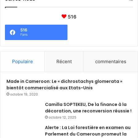
n
n
516
é
e
516
s
Fans
Populaire
Récent
commentaires
Made in Cameroon: Le « dichrostachys glomerata »
bientôt commercialisé aux Etats-Unis
octobre 19, 2020
Camilla SOPTEKEU, De la finance à la
décoration, une reconversion réussie !
octobre 12, 2025
Alerte : La Loi forestière en examen au
Parlement du Cameroun promeut la