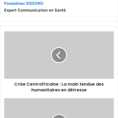
Foussénou SISSOKO
Expert Communication en Santé
C
r
i
s
e
C
e
n
t
Crise Centrafricaine : La main tendue des
r
humanitaires en détresse
a
f
r
C
i
a
c
m
a
e