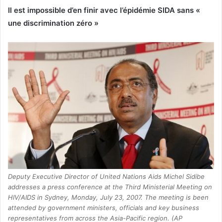
Il est impossible d’en finir avec l’épidémie SIDA sans «
v
une discrimination zéro »
o
y
e
r
u
n
c
o
u
r
r
i
e
Deputy Executive Director of United Nations Aids Michel Sidibe
l
addresses a press conference at the Third Ministerial Meeting on
HIV/AIDS in Sydney, Monday, July 23, 2007. The meeting is been
attended by government ministers, officials and key business
representatives from across the Asia-Pacific region. (AP