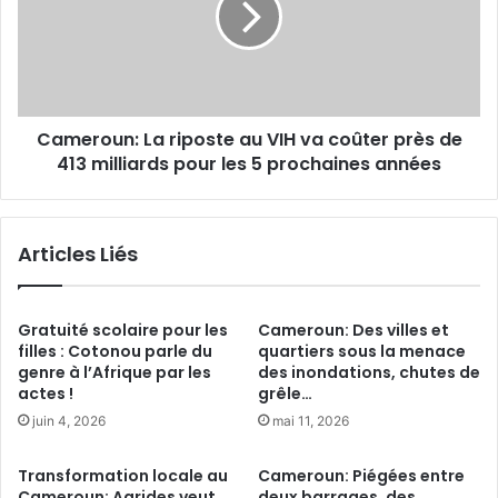
i
r
n
o
e
u
:
n
L
:
a
Cameroun: La riposte au VIH va coûter près de
L
m
413 milliards pour les 5 prochaines années
a
a
r
i
i
n
p
Articles Liés
t
o
e
s
n
t
d
e
Gratuité scolaire pour les
Cameroun: Des villes et
u
a
filles : Cotonou parle du
quartiers sous la menace
e
genre à l’Afrique par les
des inondations, chutes de
u
actes !
grêle…
d
V
e
I
juin 4, 2026
mai 11, 2026
s
H
h
v
Transformation locale au
Cameroun: Piégées entre
u
a
Cameroun: Agrides veut
deux barrages, des