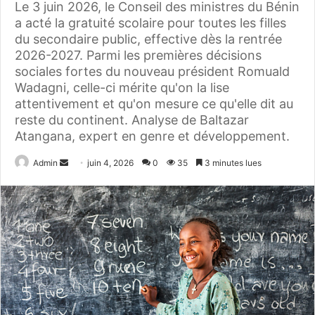
Le 3 juin 2026, le Conseil des ministres du Bénin
a acté la gratuité scolaire pour toutes les filles
du secondaire public, effective dès la rentrée
2026-2027. Parmi les premières décisions
sociales fortes du nouveau président Romuald
Wadagni, celle-ci mérite qu'on la lise
attentivement et qu'on mesure ce qu'elle dit au
reste du continent. Analyse de Baltazar
Atangana, expert en genre et développement.
Admin
E
juin 4, 2026
0
35
3 minutes lues
n
v
o
y
e
r
u
n
c