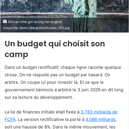
o
u
r
African little girl during her english
r
classhttp://bem.2be.pl/IS/ethiopia_380.jpg
i
Un budget qui choisit son
e
l
camp
Dans un budget rectificatif, chaque ligne raconte quelque
chose. On ne réajuste pas un budget par hasard. On
arbitre. On coupe ici pour investir là. Et ce que le
gouvernement béninois a arbitré le 3 juin 2026 en dit long
sur sa lecture du développement.
La loi de finances initiale était fixée à
3.783 milliards de
FCFA
. La version rectificative la porte à
4.086 milliards
,
soit une hausse de 8%. Dans le même mouvement, les