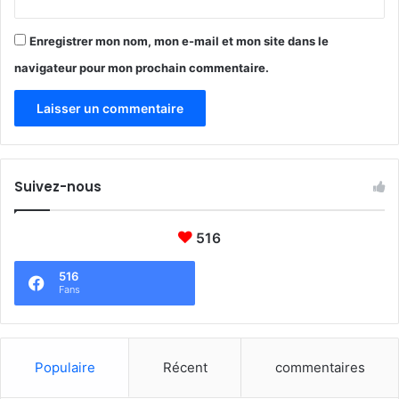
w
e
o
l
r
Enregistrer mon nom, mon e-mail et mon site dans le
i
l
navigateur pour mon prochain commentaire.
g
d
i
a
o
c
n
t
e
s
t
l
Suivez-nous
d
i
e
k
s
e
516
p
i
a
t
516
r
Fans
e
n
t
s
Populaire
Récent
commentaires