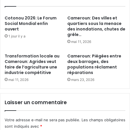
o
t
l
h
e
e
Cotonou 2026: Le Forum
Cameroun: Des villes et
s
f
Social Mondial enfin
quartiers sous la menace
c
ouvert
des inondations, chutes de
r
e
grêle…
o
1 jour il y a
n
n
mai 11, 2026
t
t
e
l
Transformation locale au
Cameroun: Piégées entre
i
Cameroun: Agrides veut
deux barrages, des
d
n
faire de l’agriculture une
populations réclament
a
e
industrie compétitive
réparations
n
o
mai 11, 2026
mars 23, 2026
s
f
l
t
e
h
t
Laisser un commentaire
e
r
c
i
l
p
Votre adresse e-mail ne sera pas publiée.
Les champs obligatoires
i
l
m
sont indiqués avec
*