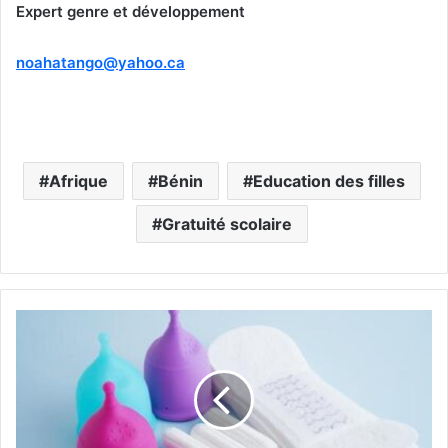
Expert genre et développement
noahatango@yahoo.ca
Afrique
Bénin
Education des filles
Gratuité scolaire
P
r
é
c
a
r
i