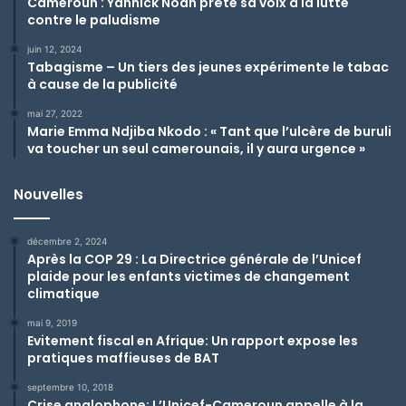
Cameroun : Yannick Noah prête sa voix à la lutte
contre le paludisme
juin 12, 2024
Tabagisme – Un tiers des jeunes expérimente le tabac
à cause de la publicité
mai 27, 2022
Marie Emma Ndjiba Nkodo : « Tant que l’ulcère de buruli
va toucher un seul camerounais, il y aura urgence »
Nouvelles
décembre 2, 2024
Après la COP 29 : La Directrice générale de l’Unicef
plaide pour les enfants victimes de changement
climatique
mai 9, 2019
Evitement fiscal en Afrique: Un rapport expose les
pratiques maffieuses de BAT
septembre 10, 2018
Crise anglophone: L’Unicef-Cameroun appelle à la