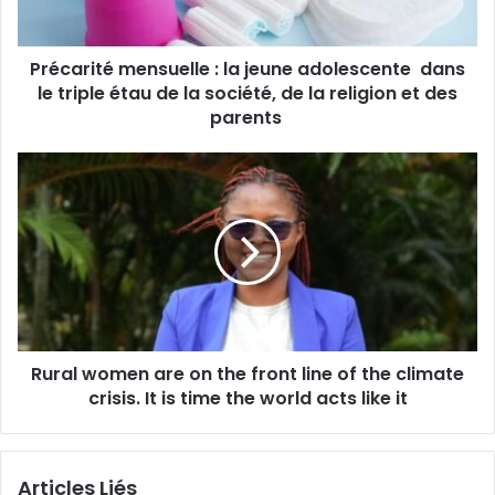
t
é
Précarité mensuelle : la jeune adolescente dans
m
le triple étau de la société, de la religion et des
e
n
parents
s
u
R
e
u
l
r
l
a
e
l
:
w
l
o
a
m
j
e
e
Rural women are on the front line of the climate
n
u
crisis. It is time the world acts like it
a
n
r
e
e
a
o
Articles Liés
d
n