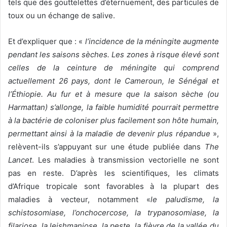
tels que des gouttelettes d’éternuement, des particules de
toux ou un échange de salive.
Et d’expliquer que : «
l’incidence de la méningite augmente
pendant les saisons sèches. Les zones à risque élevé sont
celles de la ceinture de méningite qui comprend
actuellement 26 pays, dont le Cameroun, le Sénégal et
l’Éthiopie. Au fur et à mesure que la saison sèche (ou
Harmattan) s’allonge, la faible humidité pourrait permettre
à la bactérie de coloniser plus facilement son hôte humain,
permettant ainsi à la maladie de devenir plus répandue
»,
relèvent-ils s’appuyant sur une étude publiée dans
The
Lancet
. Les maladies à transmission vectorielle ne sont
pas en reste. D’après les scientifiques, les climats
d’Afrique tropicale sont favorables à la plupart des
maladies à vecteur, notamment «
le paludisme, la
schistosomiase, l’onchocercose, la trypanosomiase, la
filariose, la leishmaniose, la peste, la fièvre de la vallée du