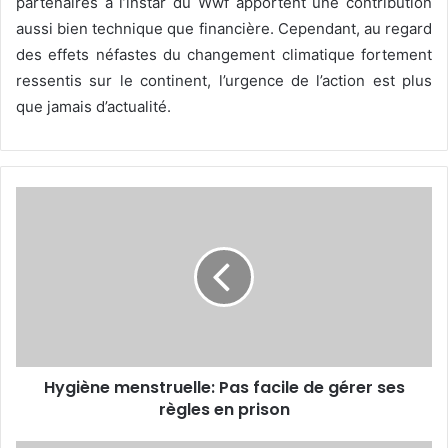
partenaires à l’instar du Wwf apportent une contribution
aussi bien technique que financière. Cependant, au regard
des effets néfastes du changement climatique fortement
ressentis sur le continent, l’urgence de l’action est plus
que jamais d’actualité.
H
y
g
i
è
n
e
m
e
Hygiène menstruelle: Pas facile de gérer ses
n
règles en prison
s
t