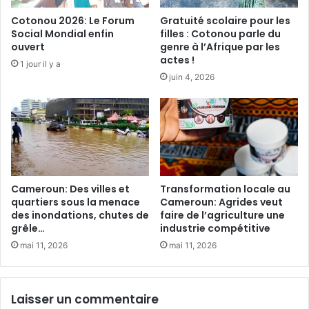
r
a
Cotonou 2026: Le Forum
Gratuité scolaire pour les
s
i
Social Mondial enfin
filles : Cotonou parle du
e
s
ouvert
genre à l’Afrique par les
s
A
actes !
1 jour il y a
r
m
juin 4, 2026
è
b
g
a
l
s
e
s
s
a
e
d
n
r
p
i
Cameroun: Des villes et
Transformation locale au
r
c
quartiers sous la menace
Cameroun: Agrides veut
i
des inondations, chutes de
faire de l’agriculture une
e
grêle…
industrie compétitive
s
d
o
e
mai 11, 2026
mai 11, 2026
n
l
’
U
Laisser un commentaire
N