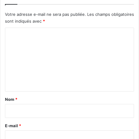
I
C
Votre adresse e-mail ne sera pas publiée.
Les champs obligatoires
E
sont indiqués avec
*
F
C
o
m
m
e
n
t
a
Nom
*
i
r
e
E-mail
*
*