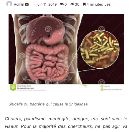
Admin
E
juin 11, 2019
0
30
4 minutes lues
n
v
o
y
e
r
u
n
c
o
u
r
r
i
Shigella ou bactérie qui cause la Shigellose
e
l
Choléra, paludisme, méningite, dengue, etc. sont dans le
viseur. Pour la majorité des chercheurs, ne pas agir va