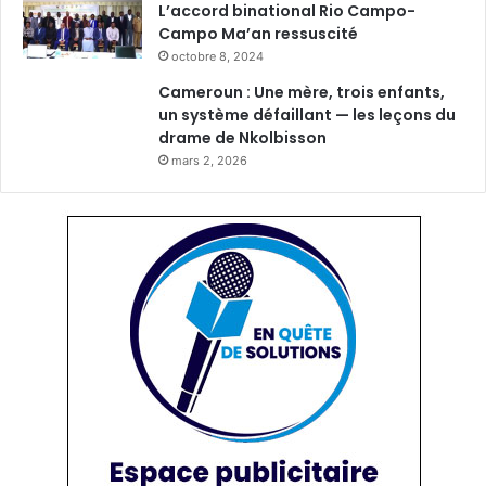
L’accord binational Rio Campo-
Y
Campo Ma’an ressuscité
a
octobre 8, 2024
o
u
Cameroun : Une mère, trois enfants,
n
un système défaillant — les leçons du
d
drame de Nkolbisson
é
mars 2, 2026