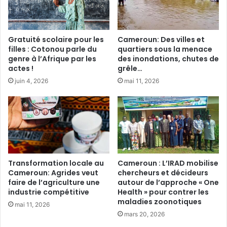
n
t
c
d
e
é
G
Gratuité scolaire pour les
Cameroun: Des villes et
c
l
filles : Cotonou parle du
quartiers sous la menace
i
o
genre à l’Afrique par les
des inondations, chutes de
d
b
actes !
grêle…
e
a
juin 4, 2026
mai 11, 2026
u
l
r
e
s
d
a
e
u
s
t
L
o
u
u
t
Transformation locale au
Cameroun : L’IRAD mobilise
r
t
Cameroun: Agrides veut
chercheurs et décideurs
d
e
faire de l’agriculture une
autour de l’approche « One
e
industrie compétitive
Health » pour contrer les
s
maladies zoonotiques
l
p
mai 11, 2026
'
o
mars 20, 2026
a
u