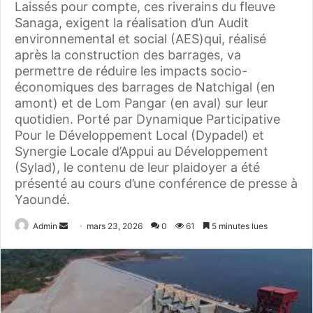
Laissés pour compte, ces riverains du fleuve
Sanaga, exigent la réalisation d’un Audit
environnemental et social (AES)qui, réalisé
après la construction des barrages, va
permettre de réduire les impacts socio-
économiques des barrages de Natchigal (en
amont) et de Lom Pangar (en aval) sur leur
quotidien. Porté par Dynamique Participative
Pour le Développement Local (Dypadel) et
Synergie Locale d’Appui au Développement
(Sylad), le contenu de leur plaidoyer a été
présenté au cours d’une conférence de presse à
Yaoundé.
Admin
E
mars 23, 2026
0
61
5 minutes lues
n
v
o
y
e