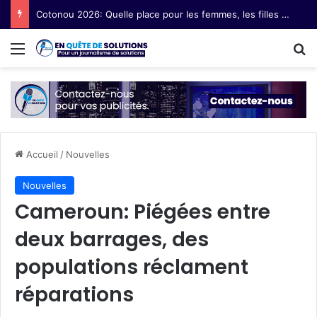
Cotonou 2026: Quelle place pour les femmes, les filles et les communautés marginalisées au Forum social mondial ?
Menu
R
Accueil
/
Nouvelles
Nouvelles
Cameroun: Piégées entre
deux barrages, des
populations réclament
réparations