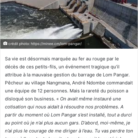
r
u
n
c
o
u
crédit photo: https://minee.cm/lom-pangar/
r
r
Sa vie est désormais marquée au fer au rouge par le
i
décès de ces petits-fils, un événement tragique qu’il
e
attribue à la mauvaise gestion du barrage de Lom Pangar.
l
Pêcheur au village Nangmana, André Ndombe commandait
une équipe de 12 personnes. Mais la rareté du poisson a
disloqué son business. «
On avait même instauré une
cotisation qui nous aidait à résoudre nos problèmes.
A
partir du moment où
Lom Pangar
s’est installé, tout a durci
au
point
où je n’ai
plus
aucun gar
s
.
D’abord, moi-même, je
n
’ai plus
le courage de m
e diriger à l’eau
.
T
u vas perdre ton