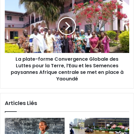
R
L
A
a
D
p
m
l
o
a
b
t
i
e
l
-
i
f
s
La plate-forme Convergence Globale des
o
e
Luttes pour la Terre, l’Eau et les Semences
r
c
m
paysannes Afrique centrale se met en place à
h
e
Yaoundé
e
C
r
o
c
n
h
Articles Liés
v
e
e
u
r
r
g
s
e
e