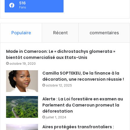
e
516
o
c
Fans
o
e
n
n
o
t
t
r
Populaire
Récent
commentaires
i
a
q
l
u
e
Made in Cameroon: Le « dichrostachys glomerata »
e
s
bientôt commercialisé aux Etats-Unis
s
e
octobre 19, 2020
m
Camilla SOPTEKEU, De la finance à la
e
décoration, une reconversion réussie !
t
e
octobre 12, 2025
n
p
Alerte : La Loi forestière en examen au
l
Parlement du Cameroun promeut la
a
déforestation
c
juillet 1, 2024
e
Aires protégées transfrontaliers :
à