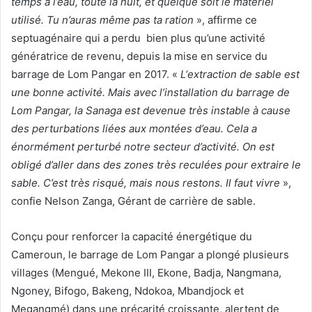
temps à l’eau, toute la nuit,
et quelque soit l
e matériel
utilis
é
. Tu n’auras même pas ta ration
», affirme ce
septuagénaire qui a perdu bien plus qu’une activité
génératrice de revenu, depuis la mise en service du
barrage de Lom Pangar en 2017. «
L
‘extraction de sable
est
une bonne activité.
Mais avec l’installation du barrage de
Lom Pangar, la
Sanaga est devenue très instable à cause
des perturbations liées aux montées d’eau.
Cela a
énormément perturbé notre secteur d’activité. On est
obligé d’aller dans des zones très reculées
pour extraire
le
sable.
C’est très risqué, mais nous
restons. Il faut vivre
»,
confie Nelson Zanga, Gérant de carrière de sable.
Conçu pour renforcer la capacité énergétique du
Cameroun, le barrage de Lom Pangar a plongé plusieurs
villages (Mengué, Mekone III, Ekone, Badja, Nangmana,
Ngoney, Bifogo, Bakeng, Ndokoa, Mbandjock et
Megangmé) dans une précarité croissante, alertent de