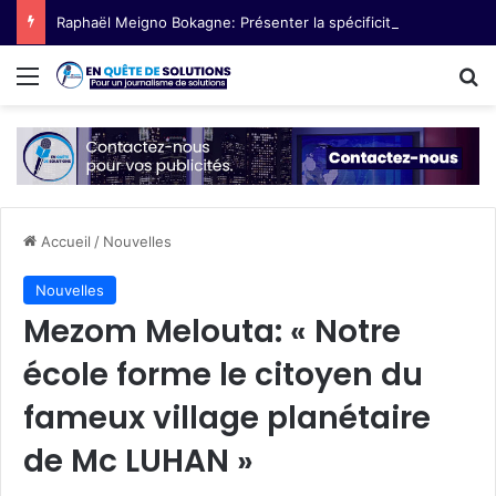
Raphaël Meigno Bokagne: Présenter la spécificité de l’Afrique centrale et nouer des partenariats
Menu
R
Accueil
/
Nouvelles
Nouvelles
Mezom Melouta: « Notre
école forme le citoyen du
fameux village planétaire
de Mc LUHAN »