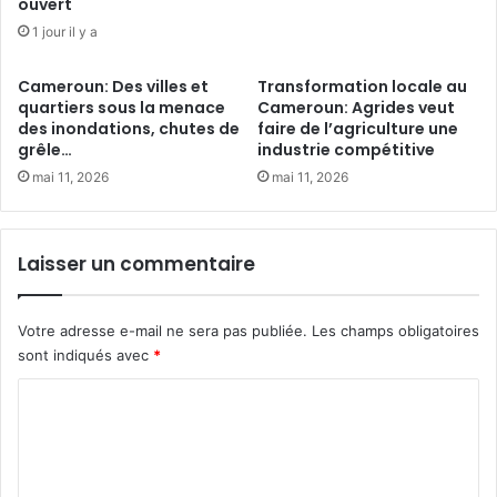
ouvert
f
t
1 jour il y a
l
i
i
o
t
Cameroun: Des villes et
Transformation locale au
n
quartiers sous la menace
Cameroun: Agrides veut
s
A
des inondations, chutes de
faire de l’agriculture une
e
f
grêle…
industrie compétitive
s
r
t
mai 11, 2026
mai 11, 2026
i
e
c
s
a
s
i
Laisser un commentaire
e
n
n
e
t
d
Votre adresse e-mail ne sera pas publiée.
Les champs obligatoires
i
e
sont indiqués avec
*
e
l
l
’
C
l
E
o
e
a
p
u
m
o
r
m