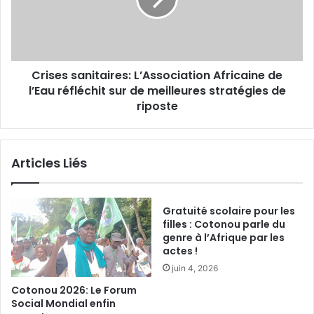
e
o
s
:
s
«
a
L
n
a
Crises sanitaires: L’Association Africaine de
i
r
l’Eau réfléchit sur de meilleures stratégies de
t
é
a
riposte
s
i
o
r
l
e
Articles Liés
u
s
t
:
i
L
o
’
Gratuité scolaire pour les
n
A
filles : Cotonou parle du
d
s
genre à l’Afrique par les
e
actes !
s
s
o
juin 4, 2026
c
c
Cotonou 2026: Le Forum
o
i
Social Mondial enfin
n
a