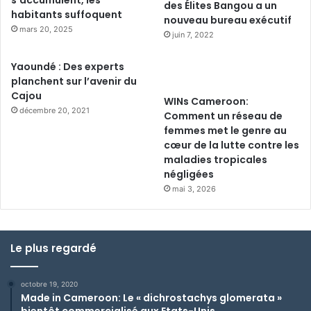
des Élites Bangou a un
habitants suffoquent
nouveau bureau exécutif
mars 20, 2025
juin 7, 2022
Yaoundé : Des experts
planchent sur l’avenir du
Cajou
WINs Cameroon:
décembre 20, 2021
Comment un réseau de
femmes met le genre au
cœur de la lutte contre les
maladies tropicales
négligées
mai 3, 2026
Le plus regardé
octobre 19, 2020
Made in Cameroon: Le « dichrostachys glomerata »