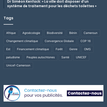
Dr Siméon Kenfack: « La ville doit disposer d’un
système de traitement pour les déchets toilettes »
Tags
Afrique
Agroécologie
Biodiversité
Bénin
Cameroun
Changement climatique
Convergence Globale
COP 16
Est
Financement climatique
Forêt
Genre
OMS
paludisme
Peuples autochtones
Santé
UNICEF
Unicef-Cameroon