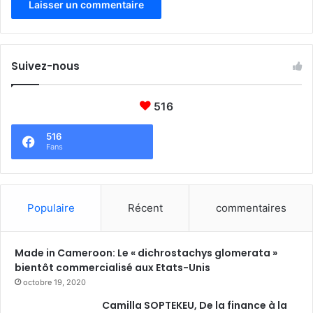
e
s
s
u
s
b
t
s
r
Suivez-nous
i
a
s
t
t
é
516
a
g
n
i
516
c
Fans
e
e
s
»
d
e
r
Populaire
Récent
commentaires
i
p
o
Made in Cameroon: Le « dichrostachys glomerata »
s
bientôt commercialisé aux Etats-Unis
t
octobre 19, 2020
e
Camilla SOPTEKEU, De la finance à la