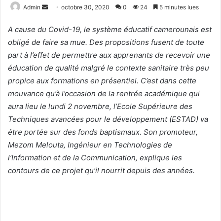
Admin
E
octobre 30, 2020
0
24
5 minutes lues
n
A cause du Covid-19, le système éducatif camerounais est
v
obligé de faire sa mue. Des propositions fusent de toute
o
part à l’effet de permettre aux apprenants de recevoir une
y
e
éducation de qualité malgré le contexte sanitaire très peu
r
propice aux formations en présentiel. C’est dans cette
u
mouvance qu’à l’occasion de la rentrée académique qui
n
aura lieu le lundi 2 novembre, l’Ecole Supérieure des
c
Techniques avancées pour le développement (ESTAD) va
o
être portée sur des fonds baptismaux. Son promoteur,
u
Mezom Melouta, Ingénieur en Technologies de
r
l’Information et de la Communication, explique les
r
contours de ce projet qu’il nourrit depuis des années.
i
e
l