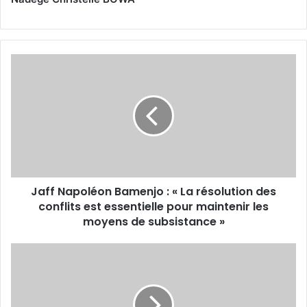
J
a
f
f
N
a
p
o
l
Jaff Napoléon Bamenjo : « La résolution des
é
conflits est essentielle pour maintenir les
o
n
moyens de subsistance »
B
a
C
m
r
e
i
n
s
j