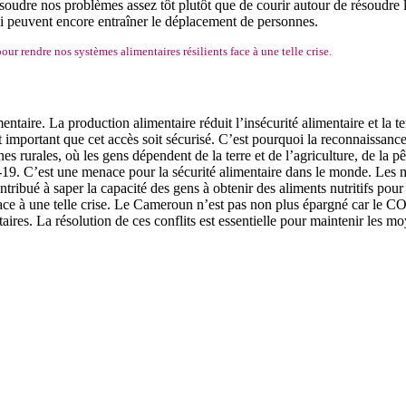
 résoudre nos problèmes assez tôt plutôt que de courir autour de résoudre
 qui peuvent encore entraîner le déplacement de personnes.
our rendre nos systèmes alimentaires résilients face à une telle crise.
mentaire. La production alimentaire réduit l’insécurité alimentaire et la t
st important que cet accès soit sécurisé. C’est pourquoi la reconnaissance
rurales, où les gens dépendent de la terre et de l’agriculture, de la pêc
. C’est une menace pour la sécurité alimentaire dans le monde. Les m
ribué à saper la capacité des gens à obtenir des aliments nutritifs pour 
face à une telle crise. Le Cameroun n’est pas non plus épargné car le C
ires. La résolution de ces conflits est essentielle pour maintenir les m