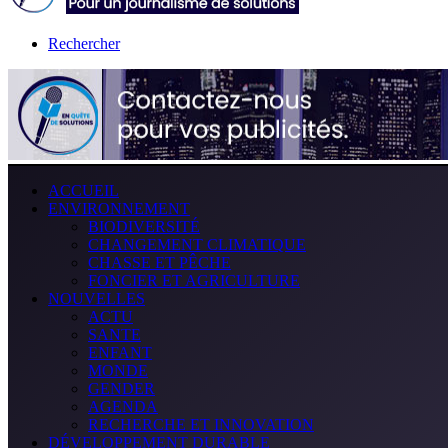
Rechercher
ACCUEIL
ENVIRONNEMENT
BIODIVERSITÉ
CHANGEMENT CLIMATIQUE
CHASSE ET PÊCHE
FONCIER ET AGRICULTURE
NOUVELLES
ACTU
SANTE
ENFANT
MONDE
GENDER
AGENDA
RECHERCHE ET INNOVATION
DÉVELOPPEMENT DURABLE