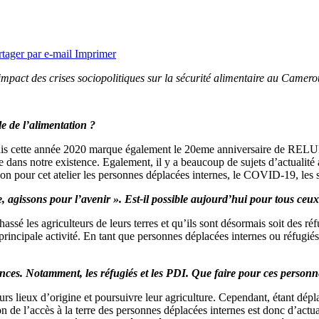
rtager par e-mail
Imprimer
mpact des crises sociopolitiques sur la sécurité alimentaire au Camero
le de l’alimentation ?
ais cette année 2020 marque également le 20eme anniversaire de RELUF
 dans notre existence. Egalement, il y a beaucoup de sujets d’actualité a
 pour cet atelier les personnes déplacées internes, le COVID-19, les sy
, agissons pour l’avenir ». Est-il possible aujourd’hui pour tous ceux 
assé les agriculteurs de leurs terres et qu’ils sont désormais soit des réf
 principale activité. En tant que personnes déplacées internes ou réfugié
ences. Notamment, les réfugiés et les PDI. Que faire pour ces personnes
urs lieux d’origine et poursuivre leur agriculture. Cependant, étant dépl
tion de l’accès à la terre des personnes déplacées internes est donc d’actua