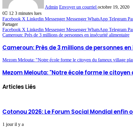
Admin
Envoyer un courriel
octobre 19, 2020
0
12
3 minutes lues
Facebook
X
Linkedin
Messenger
Messenger
WhatsApp
Telegram
Pa
Partager
Facebook
X
Linkedin
Messenger
Messenger
WhatsApp
Telegram
Pa
Cameroun: Près de 3 millions de personnes en insécurité alimentaire
Cameroun: Près de 3 millions de personnes en 
Mezom Melouta: "Notre école forme le citoyen du fameux village 
Mezom Melouta: "Notre école forme le citoyen 
Articles Liés
Cotonou 2026: Le Forum Social Mondial enfin 
1 jour il y a