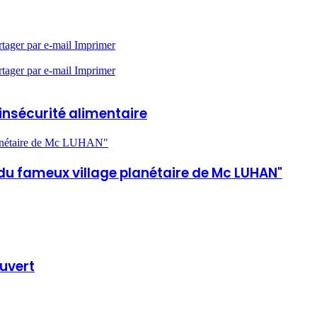
rtager par e-mail
Imprimer
rtager par e-mail
Imprimer
insécurité alimentaire
planétaire de Mc LUHAN"
du fameux village planétaire de Mc LUHAN"
ouvert