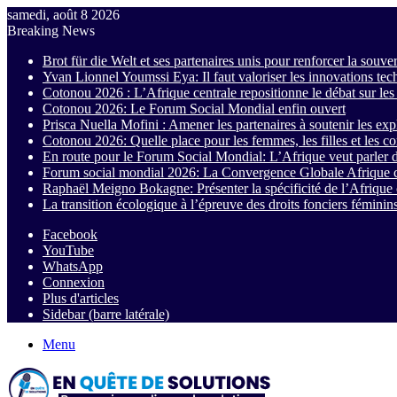
samedi, août 8 2026
Breaking News
Brot für die Welt et ses partenaires unis pour renforcer la souve
Yvan Lionnel Youmssi Eya: Il faut valoriser les innovations te
Cotonou 2026 : L’Afrique centrale repositionne le débat sur l
Cotonou 2026: Le Forum Social Mondial enfin ouvert
Prisca Nuella Mofini : Amener les partenaires à soutenir les exp
Cotonou 2026: Quelle place pour les femmes, les filles et les
En route pour le Forum Social Mondial: L’Afrique veut parler 
Forum social mondial 2026: La Convergence Globale Afrique c
Raphaël Meigno Bokagne: Présenter la spécificité de l’Afrique c
La transition écologique à l’épreuve des droits fonciers féminin
Facebook
YouTube
WhatsApp
Connexion
Plus d'articles
Sidebar (barre latérale)
Menu