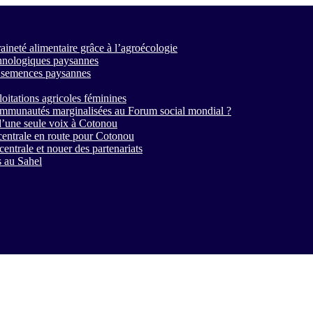
raineté alimentaire grâce à l’agroécologie
chnologiques paysannes
es semences paysannes
loitations agricoles féminines
 communautés marginalisées au Forum social mondial ?
d’une seule voix à Cotonou
entrale en route pour Cotonou
entrale et nouer des partenariats
s au Sahel