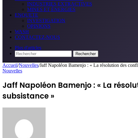
INDUSTRIES EXTRACTIVES
MINES ET ÉNERGIES
ENQUETE
INVESTIGATION
OPINIONS
WASH
CONTACTEZ-NOUS
Plus d'articles
Rechercher
Accueil
/
Nouvelles
/
Jaff Napoléon Bamenjo : « La résolution des confli
Nouvelles
Jaff Napoléon Bamenjo : « La résolut
subsistance »