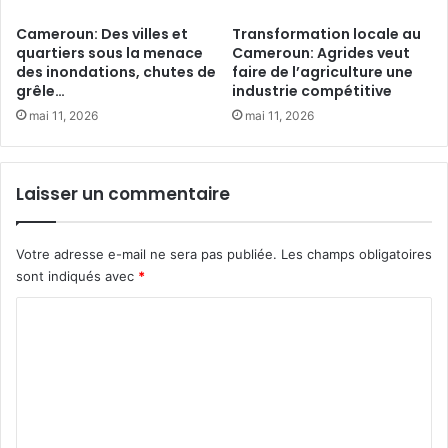
s
’
Cameroun: Des villes et
Transformation locale au
n
i
quartiers sous la menace
Cameroun: Agrides veut
a
c
des inondations, chutes de
faire de l’agriculture une
i
i
grêle…
industrie compétitive
s
2
mai 11, 2026
mai 11, 2026
s
0
a
3
n
0
c
:
Laisser un commentaire
e
l
s
e
p
Votre adresse e-mail ne sera pas publiée.
Les champs obligatoires
a
sont indiqués avec
*
r
i
C
d
o
u
D
m
i
m
r
e
e