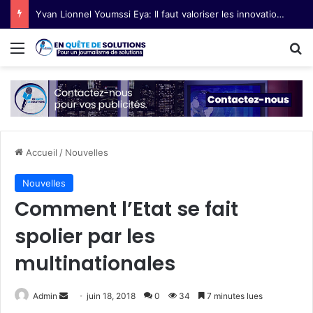
Yvan Lionnel Youmssi Eya: Il faut valoriser les innovations technologiques paysannes
Menu
R
Accueil
/
Nouvelles
Nouvelles
Comment l’Etat se fait
spolier par les
multinationales
Admin
E
juin 18, 2018
0
34
7 minutes lues
n