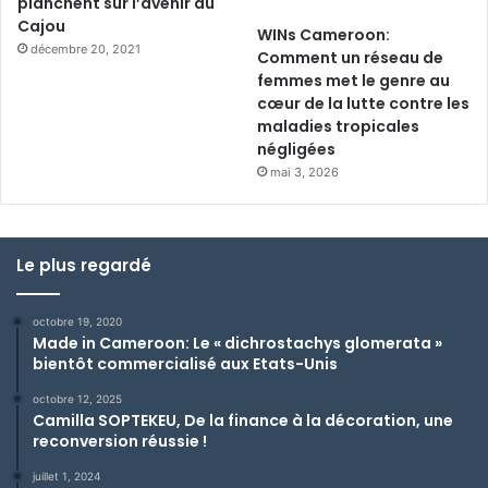
planchent sur l’avenir du
Cajou
WINs Cameroon:
décembre 20, 2021
Comment un réseau de
femmes met le genre au
cœur de la lutte contre les
maladies tropicales
négligées
mai 3, 2026
Le plus regardé
octobre 19, 2020
Made in Cameroon: Le « dichrostachys glomerata »
bientôt commercialisé aux Etats-Unis
octobre 12, 2025
Camilla SOPTEKEU, De la finance à la décoration, une
reconversion réussie !
juillet 1, 2024