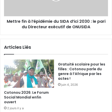
o
f
u
i
r
n
l
Mettre fin à l’épidémie du SIDA d’ici 2030 : le pari
à
’
du Directeur exécutif de ONUSIDA
l
e
’
n
é
r
p
Articles Liés
e
i
g
d
i
é
s
m
Gratuité scolaire pour les
t
i
filles : Cotonou parle du
r
genre à l’Afrique par les
e
actes !
e
d
m
u
juin 4, 2026
e
S
Cotonou 2026: Le Forum
n
I
Social Mondial enfin
t
D
ouvert
d
A
2 jours il y a
e
d