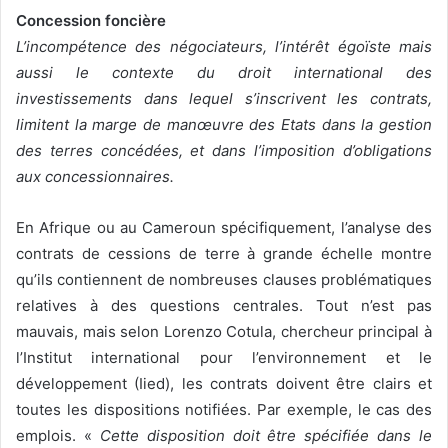
Concession foncière
v
L’incompétence des négociateurs, l’intérêt égoïste mais
o
aussi le contexte du droit international des
y
e
investissements dans lequel s’inscrivent les contrats,
r
limitent la marge de manœuvre des Etats dans la gestion
u
des terres concédées, et dans l’imposition d’obligations
n
aux concessionnaires.
c
o
En Afrique ou au Cameroun spécifiquement, l’analyse des
u
contrats de cessions de terre à grande échelle montre
r
qu’ils contiennent de nombreuses clauses problématiques
r
relatives à des questions centrales. Tout n’est pas
i
mauvais, mais selon Lorenzo Cotula, chercheur principal à
e
l’Institut international pour l’environnement et le
l
développement (Iied), les contrats doivent être clairs et
toutes les dispositions notifiées. Par exemple, le cas des
emplois. «
Cette disposition doit être spécifiée dans le