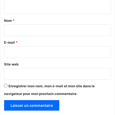
c
n
t
t
e
u
a
Nom
*
r
i
e
x
r
é
e
E-mail
*
c
*
u
t
i
Site web
f
d
e
O
Enregistrer mon nom, mon e-mail et mon site dans le
N
U
navigateur pour mon prochain commentaire.
S
I
D
A