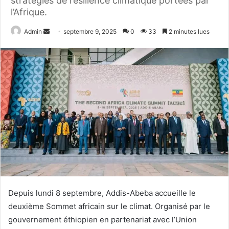
stratégies de résilience climatique portées par
l’Afrique.
Admin
E
septembre 9, 2025
0
33
2 minutes lues
n
v
o
y
e
r
u
n
c
o
u
r
r
Depuis lundi 8 septembre, Addis-Abeba accueille le
i
deuxième Sommet africain sur le climat. Organisé par le
e
gouvernement éthiopien en partenariat avec l’Union
l