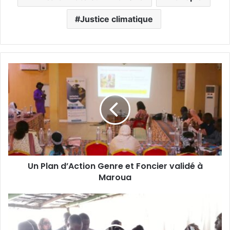
Justice climatique
U
n
P
l
a
n
d
’
A
Un Plan d’Action Genre et Foncier validé à
c
Maroua
t
i
o
L
n
a
G
p