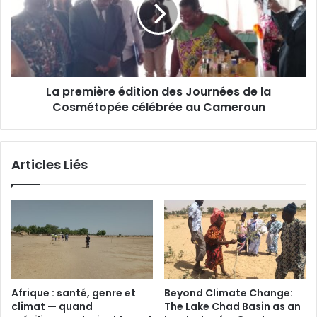
e
r
n
e
r
m
e
i
e
è
t
r
F
La première édition des Journées de la
e
o
Cosmétopée célébrée au Cameroun
é
n
d
c
i
i
t
Articles Liés
e
i
r
o
v
n
a
d
l
e
i
s
d
J
é
o
à
u
Afrique : santé, genre et
Beyond Climate Change:
M
r
climat — quand
The Lake Chad Basin as an
a
n