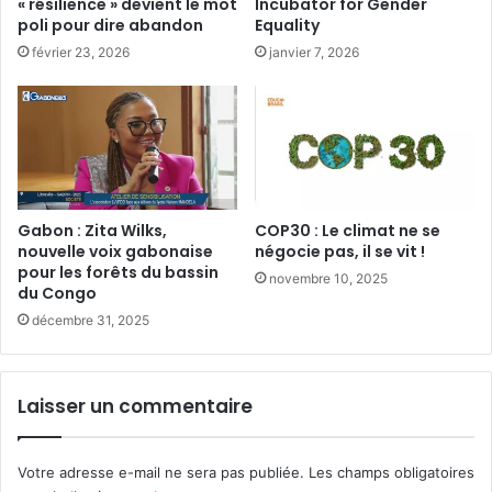
« résilience » devient le mot
Incubator for Gender
r
é
poli pour dire abandon
Equality
o
e
février 23, 2026
janvier 7, 2026
u
s
a
d
e
l
a
C
o
s
Gabon : Zita Wilks,
COP30 : Le climat ne se
m
nouvelle voix gabonaise
négocie pas, il se vit !
pour les forêts du bassin
é
novembre 10, 2025
du Congo
t
o
décembre 31, 2025
p
é
e
Laisser un commentaire
c
é
l
Votre adresse e-mail ne sera pas publiée.
Les champs obligatoires
é