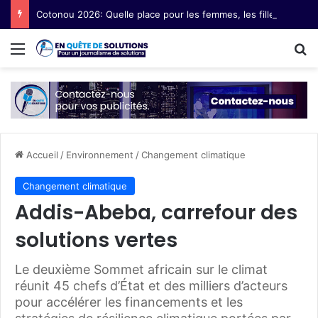
Cotonou 2026: Quelle place pour les femmes, les filles et les communautés marginalisées au Forum social mondial ?
Menu
R
Accueil
/
Environnement
/
Changement climatique
Changement climatique
Addis-Abeba, carrefour des
solutions vertes
Le deuxième Sommet africain sur le climat
réunit 45 chefs d’État et des milliers d’acteurs
pour accélérer les financements et les