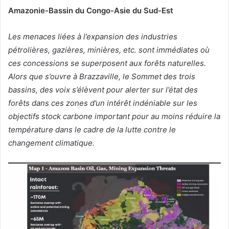
Amazonie-Bassin du Congo-Asie du Sud-Est
v
o
Les menaces liées à l’expansion des industries
y
pétrolières, gazières, minières, etc. sont immédiates où
e
r
ces concessions se superposent aux forêts naturelles.
u
Alors que s’ouvre à Brazzaville, le Sommet des trois
n
bassins, des voix s’élèvent pour alerter sur l’état des
c
forêts dans ces zones d’un intérêt indéniable sur les
o
objectifs stock carbone important pour au moins réduire la
u
température dans le cadre de la lutte contre le
r
changement climatique.
r
i
e
l