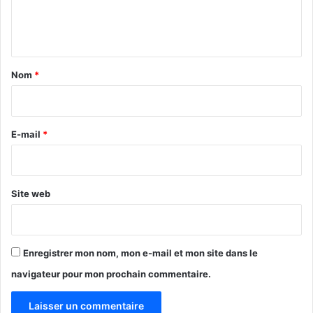
s
e
à
n
B
r
t
a
a
Nom
*
z
i
z
a
r
v
e
E-mail
*
i
l
*
l
e
Site web
Enregistrer mon nom, mon e-mail et mon site dans le
navigateur pour mon prochain commentaire.