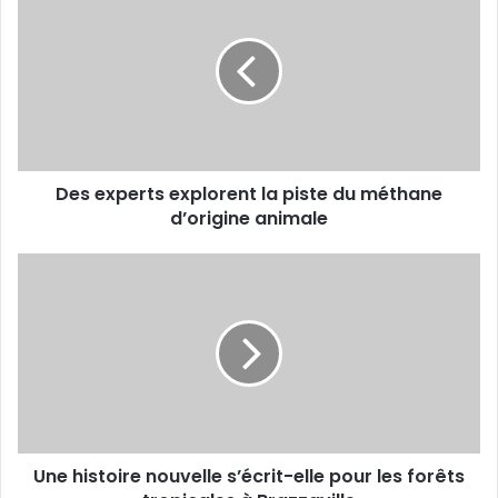
e
s
e
x
p
e
r
t
Des experts explorent la piste du méthane
s
d’origine animale
e
x
p
U
l
n
o
e
r
h
e
i
n
s
t
t
l
o
a
i
p
Une histoire nouvelle s’écrit-elle pour les forêts
r
i