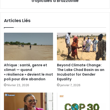
tropicales à Brazzaville
e
s
n
t
o
e
u
Articles Liés
d
v
u
e
m
l
é
l
t
e
h
s
a
’
n
é
e
c
Afrique : santé, genre et
Beyond Climate Change:
d
r
climat — quand
The Lake Chad Basin as an
’
i
« résilience » devient le mot
Incubator for Gender
o
t
poli pour dire abandon
Equality
r
-
février 23, 2026
janvier 7, 2026
i
e
g
l
i
l
n
e
e
p