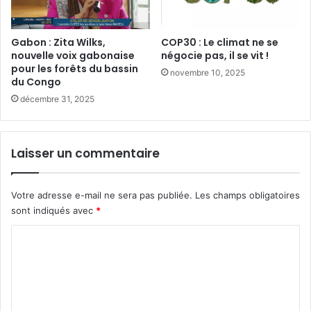
a
o
n
u
i
r
Gabon : Zita Wilks,
COP30 : Le climat ne se
m
l
nouvelle voix gabonaise
négocie pas, il se vit !
a
pour les forêts du bassin
e
novembre 10, 2025
du Congo
l
s
e
f
décembre 31, 2025
o
r
ê
Laisser un commentaire
t
s
t
Votre adresse e-mail ne sera pas publiée.
Les champs obligatoires
r
sont indiqués avec
*
o
p
C
i
o
c
a
m
l
m
e