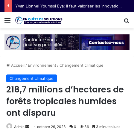
Yvan Lionnel Youmssi Eya: Il faut valoriser les innovations technologiques paysannes
Menu
R
Accueil
/
Environnement
/
Changement climatique
Changement climatique
218,7 millions d’hectares de
forêts tropicales humides
ont disparu
Admin
E
octobre 26, 2023
0
36
3 minutes lues
n