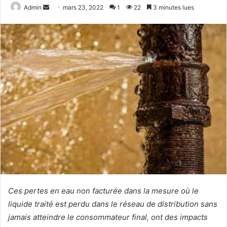
Admin
E
mars 23, 2022
1
22
3 minutes lues
n
v
o
y
e
r
u
n
c
o
u
r
r
i
Ces pertes en eau non facturée dans la mesure où le
e
l
liquide traité est perdu dans le réseau de distribution sans
jamais atteindre le consommateur final, ont des impacts