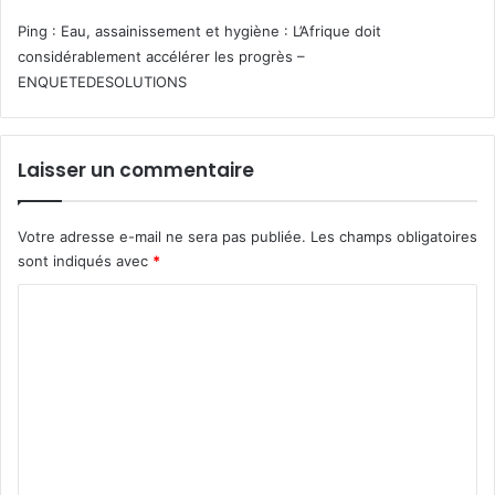
k
s
Ping :
Eau, assainissement et hygiène : L’Afrique doit
a
e
considérablement accélérer les progrès –
r
r
ENQUETEDESOLUTIONS
1
0
1
m
Laisser un commentaire
i
l
l
Votre adresse e-mail ne sera pas publiée.
Les champs obligatoires
i
sont indiqués avec
*
a
r
C
d
o
s
d
m
e
m
F
c
e
f
n
a