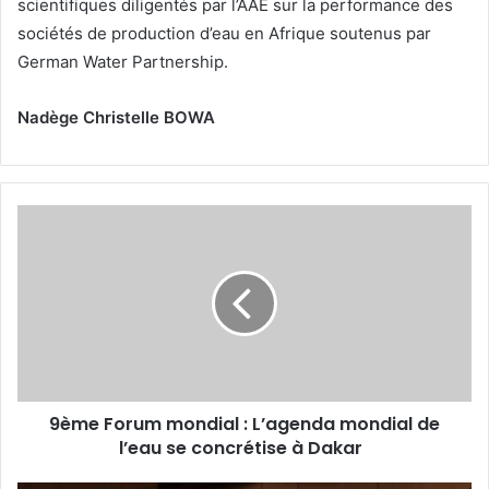
scientifiques diligentés par l’AAE sur la performance des
sociétés de production d’eau en Afrique soutenus par
German Water Partnership.
Nadège Christelle BOWA
9
è
m
e
F
o
r
u
m
9ème Forum mondial : L’agenda mondial de
m
l’eau se concrétise à Dakar
o
n