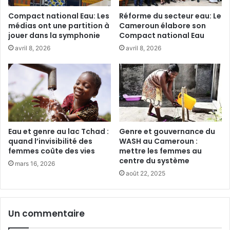
e
:
Compact national Eau: Les
Réforme du secteur eau: Le
l
L
médias ont une partition à
Cameroun élabore son
’
e
jouer dans la symphonie
Compact national Eau
e
C
avril 8, 2026
avril 8, 2026
a
a
u
m
s
e
e
r
c
o
o
u
n
n
c
v
Eau et genre au lac Tchad :
Genre et gouvernance du
r
e
quand l’invisibilité des
WASH au Cameroun :
é
u
femmes coûte des vies
mettre les femmes au
t
centre du système
t
mars 16, 2026
i
m
août 22, 2025
s
o
e
b
à
i
Un commentaire
D
l
a
i