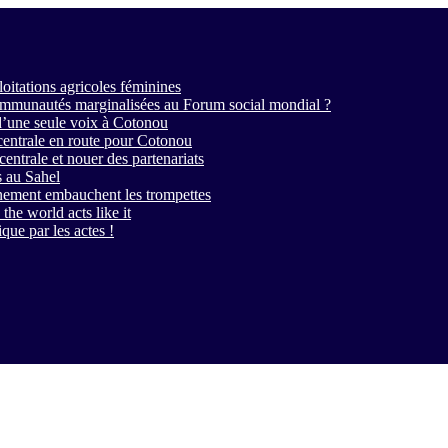
loitations agricoles féminines
 communautés marginalisées au Forum social mondial ?
d’une seule voix à Cotonou
entrale en route pour Cotonou
entrale et nouer des partenariats
s au Sahel
nement embauchent les trompettes
 the world acts like it
ique par les actes !