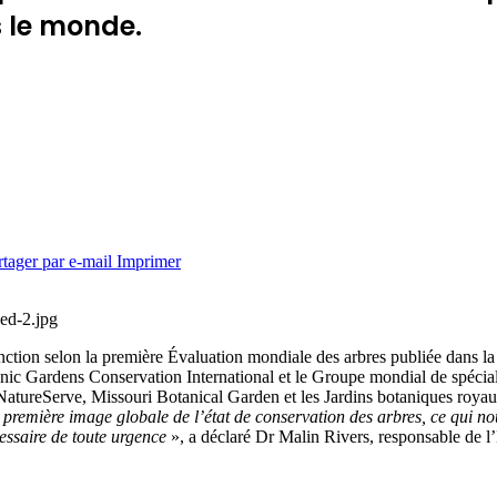
s le monde.
rtager par e-mail
Imprimer
ped-2.jpg
ction selon la première Évaluation mondiale des arbres publiée dans la
ic Gardens Conservation International et le Groupe mondial de spécial
 NatureServe, Missouri Botanical Garden et les Jardins botaniques roya
a première image globale de l’état de conservation des arbres, ce qui 
cessaire de toute urgence
», a déclaré Dr Malin Rivers, responsable de 