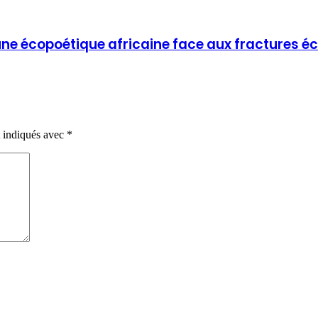
 une écopoétique africaine face aux fractures
t indiqués avec
*