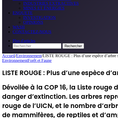
INDUSTRIES EXTRACTIVES
MINES ET ÉNERGIES
ENQUETE
INVESTIGATION
OPINIONS
WASH
CONTACTEZ-NOUS
Plus d'articles
Rechercher
Accueil
/
Environnement
/
LISTE ROUGE : Plus d’une espèce d’arbre su
Environnement
Forêt et Faune
LISTE ROUGE : Plus d’une espèce d’a
Dévoilée à la COP 16, la Liste rouge
danger d’extinction. Les arbres rep
rouge de l’UICN, et le nombre d’arb
de mammifères, de reptiles et d’a