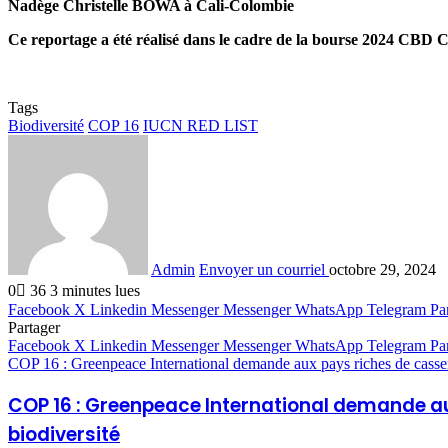
Nadège Christelle BOWA à Cali-Colombie
Ce reportage a été réalisé dans le cadre de la bourse 2024 CBD
Tags
Biodiversité
COP 16
IUCN RED LIST
Admin
Envoyer un courriel
octobre 29, 2024
0
36
3 minutes lues
Facebook
X
Linkedin
Messenger
Messenger
WhatsApp
Telegram
Pa
Partager
Facebook
X
Linkedin
Messenger
Messenger
WhatsApp
Telegram
Pa
COP 16 : Greenpeace International demande aux pays riches de casser l
COP 16 : Greenpeace International demande aux 
biodiversité