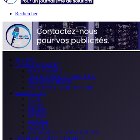
Rechercher
ACCUEIL
ENVIRONNEMENT
BIODIVERSITÉ
CHANGEMENT CLIMATIQUE
CHASSE ET PÊCHE
FONCIER ET AGRICULTURE
NOUVELLES
ACTU
SANTE
ENFANT
MONDE
GENDER
AGENDA
RECHERCHE ET INNOVATION
DÉVELOPPEMENT DURABLE