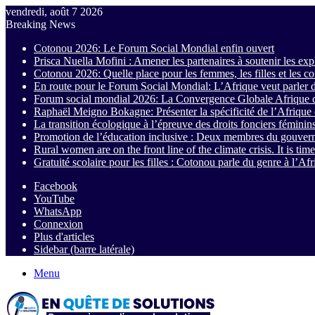
vendredi, août 7 2026
Breaking News
Cotonou 2026: Le Forum Social Mondial enfin ouvert
Prisca Nuella Mofini : Amener les partenaires à soutenir les exp
Cotonou 2026: Quelle place pour les femmes, les filles et les
En route pour le Forum Social Mondial: L’Afrique veut parler 
Forum social mondial 2026: La Convergence Globale Afrique c
Raphaël Meigno Bokagne: Présenter la spécificité de l’Afrique c
La transition écologique à l’épreuve des droits fonciers féminin
Promotion de l’éducation inclusive : Deux membres du gouver
Rural women are on the front line of the climate crisis. It is time
Gratuité scolaire pour les filles : Cotonou parle du genre à l’Afr
Facebook
YouTube
WhatsApp
Connexion
Plus d'articles
Sidebar (barre latérale)
Menu