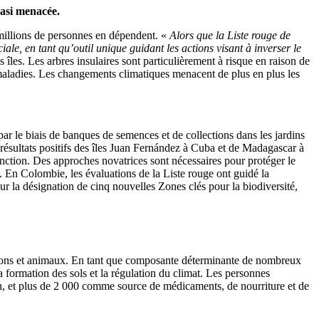
uasi menacée.
e millions de personnes en dépendent. «
Alors que la Liste rouge de
le, en tant qu’outil unique guidant les actions visant à inverser le
îles. Les arbres insulaires sont particulièrement à risque en raison de
s maladies. Les changements climatiques menacent de plus en plus les
ar le biais de banques de semences et de collections dans les jardins
 résultats positifs des îles Juan Fernández à Cuba et de Madagascar à
ction. Des approches novatrices sont nécessaires pour protéger le
. En Colombie, les évaluations de la Liste rouge ont guidé la
ur la désignation de cinq nouvelles Zones clés pour la biodiversité,
gnons et animaux. En tant que composante déterminante de nombreux
a formation des sols et la régulation du climat. Les personnes
n, et plus de 2 000 comme source de médicaments, de nourriture et de