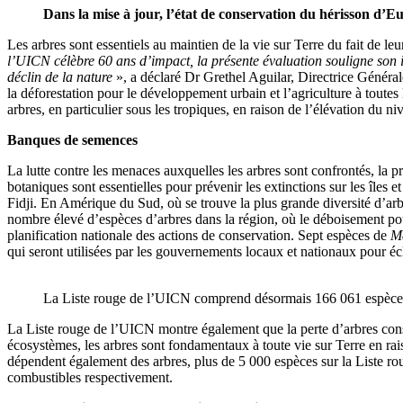
Dans la mise à jour, l’état de conservation du hérisson d’E
Les arbres sont essentiels au maintien de la vie sur Terre du fait de le
l’UICN célèbre 60 ans d’impact, la présente évaluation souligne son im
déclin de la nature
», a déclaré Dr Grethel Aguilar, Directrice Générale
la déforestation pour le développement urbain et l’agriculture à toute
arbres, en particulier sous les tropiques, en raison de l’élévation du n
Banques de semences
La lutte contre les menaces auxquelles les arbres sont confrontés, la pr
botaniques sont essentielles pour prévenir les extinctions sur les île
Fidji. En Amérique du Sud, où se trouve la plus grande diversité d’a
nombre élevé d’espèces d’arbres dans la région, où le déboisement pour
planification nationale des actions de conservation. Sept espèces de
M
qui seront utilisées par les gouvernements locaux et nationaux pour écla
La Liste rouge de l’UICN comprend désormais 166 061 espèces
La Liste rouge de l’UICN montre également que la perte d’arbres con
écosystèmes, les arbres sont fondamentaux à toute vie sur Terre en rais
dépendent également des arbres, plus de 5 000 espèces sur la Liste r
combustibles respectivement.