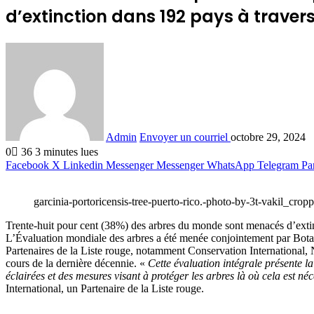
d’extinction dans 192 pays à traver
Admin
Envoyer un courriel
octobre 29, 2024
0
36
3 minutes lues
Facebook
X
Linkedin
Messenger
Messenger
WhatsApp
Telegram
Pa
garcinia-portoricensis-tree-puerto-rico.-photo-by-3t-vakil_crop
Trente-huit pour cent (38%) des arbres du monde sont menacés d’extin
L’Évaluation mondiale des arbres a été menée conjointement par Botan
Partenaires de la Liste rouge, notamment Conservation International,
cours de la dernière décennie. «
Cette évaluation intégrale présente l
éclairées et des mesures visant à protéger les arbres là où cela est né
International, un Partenaire de la Liste rouge.