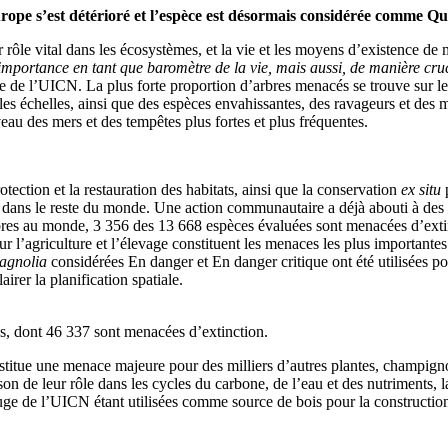
urope s’est détérioré et l’espèce est désormais considérée comme Q
ur rôle vital dans les écosystèmes, et la vie et les moyens d’existence d
portance en tant que baromètre de la vie, mais aussi, de manière crucia
 de l’UICN. La plus forte proportion d’arbres menacés se trouve sur les 
s les échelles, ainsi que des espèces envahissantes, des ravageurs et de
iveau des mers et des tempêtes plus fortes et plus fréquentes.
otection et la restauration des habitats, ainsi que la conservation
ex situ
p
s et dans le reste du monde. Une action communautaire a déjà abouti à des
rbres au monde, 3 356 des 13 668 espèces évaluées sont menacées d’extin
 l’agriculture et l’élevage constituent les menaces les plus importantes
agnolia
considérées En danger et En danger critique ont été utilisées po
irer la planification spatiale.
, dont 46 337 sont menacées d’extinction.
stitue une menace majeure pour des milliers d’autres plantes, champi
on de leur rôle dans les cycles du carbone, de l’eau et des nutriments, l
ouge de l’UICN étant utilisées comme source de bois pour la constructio