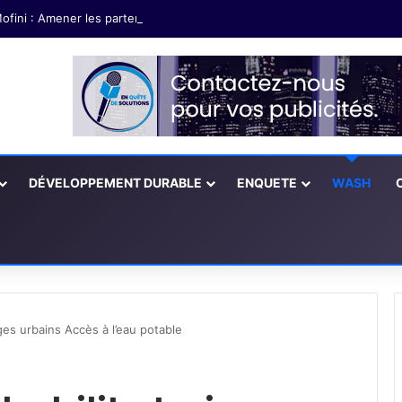
ofini : Amener les partenaires à soutenir les exploitations agricoles fé
DÉVELOPPEMENT DURABLE
ENQUETE
WASH
ges urbains Accès à l’eau potable