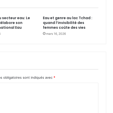
P
r
i
 secteur eau: Le
Eau et genre au lac Tchad :
x
élabore son
quand l’invisibilité des
I
ational Eau
femmes coûte des vies
n
6
t
mars 16, 2026
e
r
n
a
t
i
o
n
s obligatoires sont indiqués avec
*
a
l
L
’
O
r