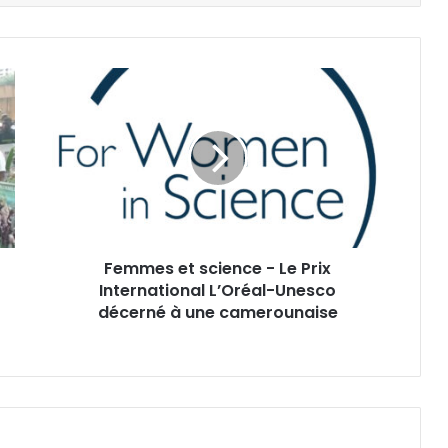
F
e
m
m
e
s
e
t
s
Femmes et science - Le Prix
c
International L’Oréal-Unesco
i
e
décerné à une camerounaise
n
c
e
-
L
e