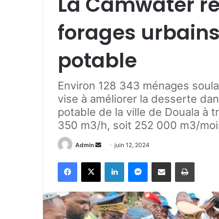
La Camwater réh
forages urbains
potable
Environ 128 343 ménages soula
vise à améliorer la desserte da
potable de la ville de Douala à
350 m3/h, soit 252 000 m3/moi
Admin
E
juin 12, 2024
n
Facebook
X
Linkedin
Messenger
Partager par e-mail
Imprimer
v
o
y
e
r