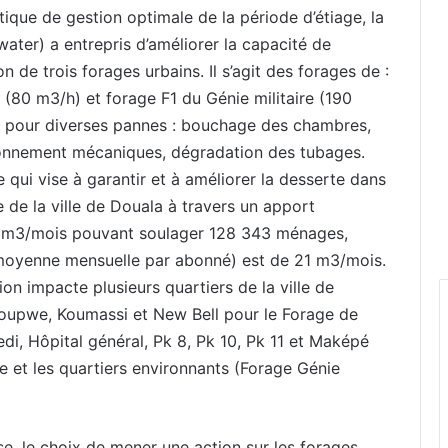
tique de gestion optimale de la période d’étiage, la
ater) a entrepris d’améliorer la capacité de
on de trois forages urbains. Il s’agit des forages de :
(80 m3/h) et forage F1 du Génie militaire (190
êt pour diverses pannes : bouchage des chambres,
ionnement mécaniques, dégradation des tubages.
 qui vise à garantir et à améliorer la desserte dans
 de la ville de Douala à travers un apport
0 m3/mois pouvant soulager 128 343 ménages,
moyenne mensuelle par abonné) est de 21 m3/mois.
n impacte plusieurs quartiers de la ville de
 Youpwe, Koumassi et New Bell pour le Forage de
di, Hôpital général, Pk 8, Pk 10, Pk 11 et Maképé
re et les quartiers environnants (Forage Génie
e, le choix de mener une action sur les forages