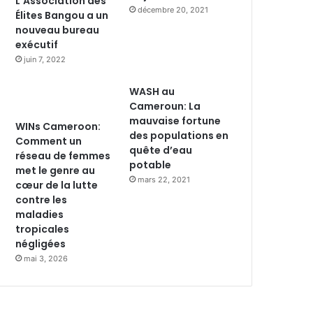
L’Association des
décembre 20, 2021
Élites Bangou a un
nouveau bureau
exécutif
juin 7, 2022
WASH au
Cameroun: La
mauvaise fortune
WINs Cameroon:
des populations en
Comment un
quête d’eau
réseau de femmes
potable
met le genre au
mars 22, 2021
cœur de la lutte
contre les
maladies
tropicales
négligées
mai 3, 2026