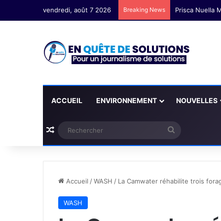
vendredi, août 7 2026
Breaking News
Prisca Nuella M
ACCUEIL
ENVIRONNEMENT
NOUVELLES
Plus d'articles
Rechercher
Accueil
/
WASH
/
La Camwater réhabilite trois fora
WASH