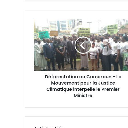
D
é
f
o
r
e
s
t
a
Déforestation au Cameroun - Le
t
Mouvement pour la Justice
i
o
Climatique interpelle le Premier
n
Ministre
a
u
C
a
m