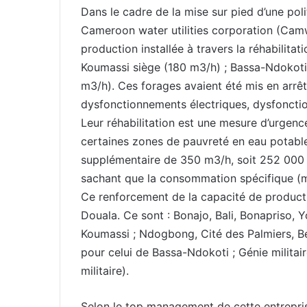
Dans le cadre de la mise sur pied d’une poli
Cameroon water utilities corporation (Camw
production installée à travers la réhabilitati
Koumassi siège (180 m3/h) ; Bassa-Ndokoti 
m3/h). Ces forages avaient été mis en arr
dysfonctionnements électriques, dysfonct
Leur réhabilitation est une mesure d’urgence
certaines zones de pauvreté en eau potable
supplémentaire de 350 m3/h, soit 252 00
sachant que la consommation spécifique (
Ce renforcement de la capacité de productio
Douala. Ce sont : Bonajo, Bali, Bonapriso,
Koumassi ; Ndogbong, Cité des Palmiers, Be
pour celui de Bassa-Ndokoti ; Génie militai
militaire).
Selon le top management de cette entrepris