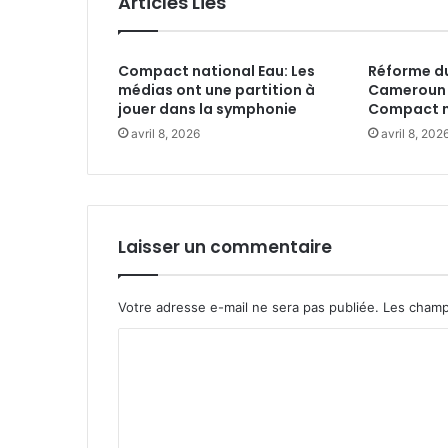
Articles Liés
e
r
o
Compact national Eau: Les
Réforme du
u
médias ont une partition à
Cameroun 
n
jouer dans la symphonie
Compact n
-
L
avril 8, 2026
avril 8, 202
e
M
o
u
v
Laisser un commentaire
e
m
e
Votre adresse e-mail ne sera pas publiée.
Les champ
n
C
t
p
o
o
m
u
r
m