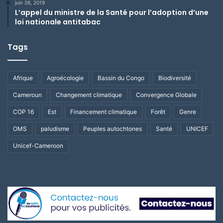
juin 26, 2019
L’appel du ministre de la Santé pour l’adoption d’une
loi nationale antitabac
Tags
Afrique
Agroécologie
Bassin du Congo
Biodiversité
Cameroun
Changement climatique
Convergence Globale
COP 16
Est
Financement climatique
Forêt
Genre
OMS
paludisme
Peuples autochtones
Santé
UNICEF
Unicef-Cameroon