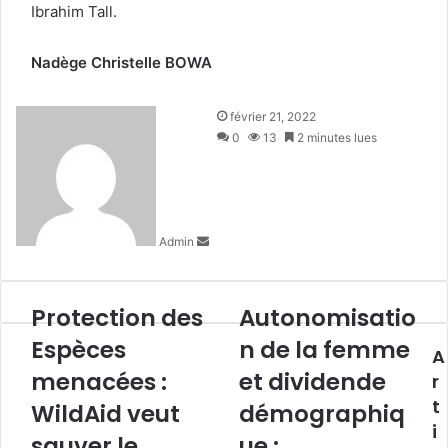
Ibrahim Tall.
Nadège Christelle BOWA
E
février 21, 2022
n
0
13
2 minutes lues
v
o
y
e
Admin
r
u
n
c
Protection des
Autonomisatio
P
A
o
r
u
Espèces
n de la femme
u
A
o
t
r
menacées :
et dividende
t
o
r
r
e
n
t
WildAid veut
démographiq
i
c
o
i
e
t
sauver le
m
ue :