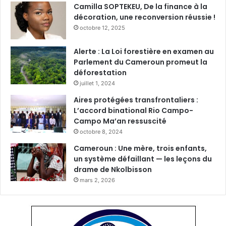
A
Camilla SOPTEKEU, De la finance à la
C
décoration, une reconversion réussie !
O
octobre 12, 2025
M
E
Alerte : La Loi forestière en examen au
Parlement du Cameroun promeut la
déforestation
juillet 1, 2024
Aires protégées transfrontaliers :
L’accord binational Rio Campo-
Campo Ma’an ressuscité
octobre 8, 2024
Cameroun : Une mère, trois enfants,
un système défaillant — les leçons du
drame de Nkolbisson
mars 2, 2026