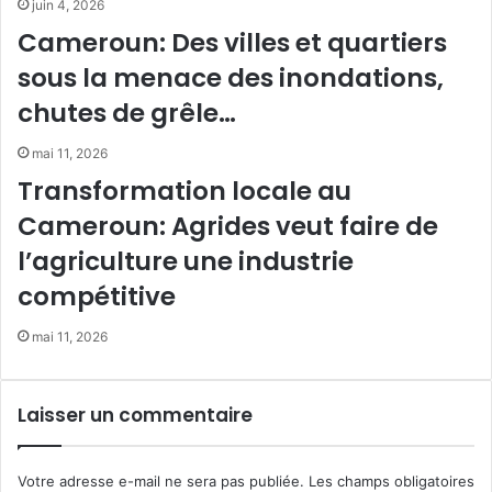
i
juin 4, 2026
:
d
Cameroun: Des villes et quartiers
W
e
sous la menace des inondations,
i
n
l
d
chutes de grêle…
d
e
A
d
mai 11, 2026
i
é
Transformation locale au
d
m
v
o
Cameroun: Agrides veut faire de
e
g
l’agriculture une industrie
u
r
t
a
compétitive
s
p
a
h
mai 11, 2026
u
i
v
q
e
u
Laisser un commentaire
r
e
l
e
:
Votre adresse e-mail ne sera pas publiée.
Les champs obligatoires
p
D