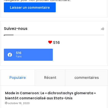
s
e
n
t
r
Suivez-nous
e
U
N
516
F
P
516
A
Fans
,
O
O
A
Populaire
Récent
commentaires
S
e
t
Made in Cameroon: Le « dichrostachys glomerata »
L
bientôt commercialisé aux Etats-Unis
A
octobre 19, 2020
N