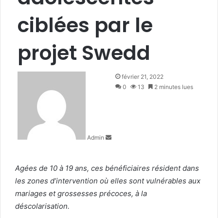
ciblées par le
projet Swedd
E
février 21, 2022
n
0
13
2 minutes lues
v
o
y
e
Admin
r
u
n
Agées de 10 à 19 ans, ces bénéficiaires résident dans
c
o
les zones d’intervention où elles sont vulnérables aux
u
mariages et grossesses précoces, à la
r
déscolarisation.
r