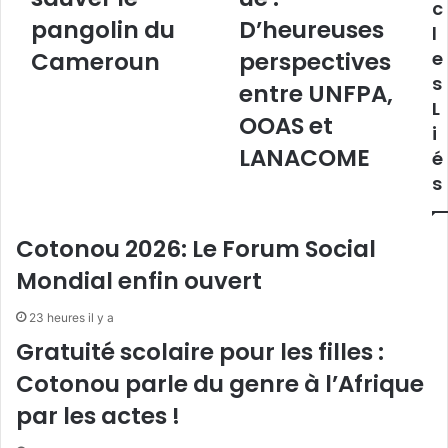
c
l
i
i
pangolin du
D’heureuses
l
o
s
n
a
Cameroun
perspectives
e
d
t
s
entre UNFPA,
e
i
L
s
o
OOAS et
i
E
n
LANACOME
é
s
d
p
e
s
è
l
c
a
Cotonou 2026: Le Forum Social
e
f
s
e
Mondial enfin ouvert
m
m
e
m
23 heures il y a
n
e
Gratuité scolaire pour les filles :
a
e
c
t
Cotonou parle du genre à l’Afrique
é
d
par les actes !
e
i
s
v