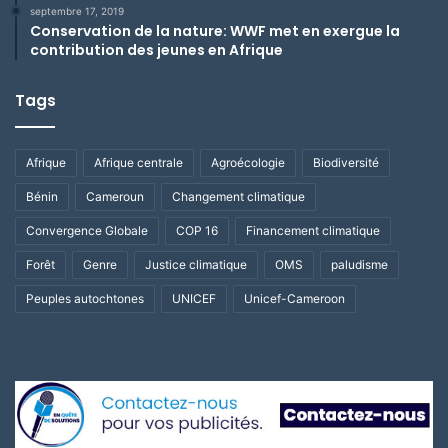
septembre 17, 2019
Conservation de la nature: WWF met en exergue la
contribution des jeunes en Afrique
Tags
Afrique
Afrique centrale
Agroécologie
Biodiversité
Bénin
Cameroun
Changement climatique
Convergence Globale
COP 16
Financement climatique
Forêt
Genre
Justice climatique
OMS
paludisme
Peuples autochtones
UNICEF
Unicef-Cameroon