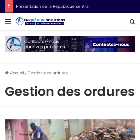
Présentation de la République centrafricaine (RCA) : semences paysannes, terre et voix des femmes
Menu
R
Accueil
/
Gestion des ordures
Gestion des ordures