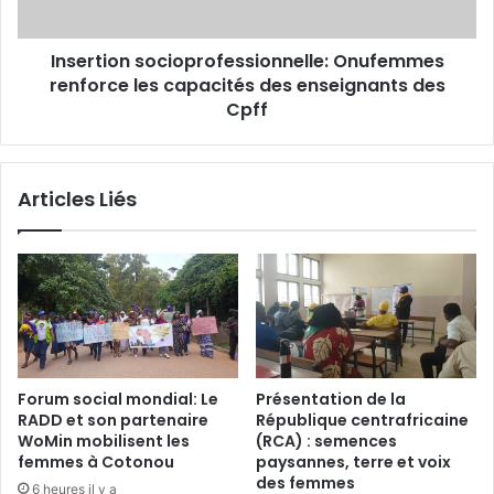
t
o
a
n
g
Insertion socioprofessionnelle: Onufemmes
s
e
renforce les capacités des enseignants des
o
e
c
Cpff
n
i
A
o
f
p
Articles Liés
r
r
i
o
q
f
u
e
e
s
c
s
e
i
n
o
t
n
Forum social mondial: Le
Présentation de la
r
n
RADD et son partenaire
République centrafricaine
a
e
WoMin mobilisent les
(RCA) : semences
l
l
femmes à Cotonou
paysannes, terre et voix
e
l
des femmes
6 heures il y a