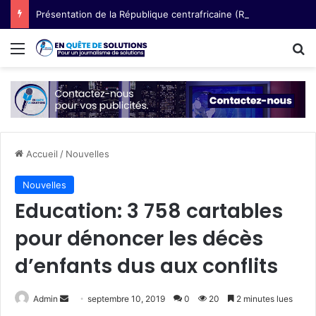
Présentation de la République centrafricaine (RCA) : semences paysannes, terre et voix des femmes
Menu
R
Accueil
/
Nouvelles
Nouvelles
Education: 3 758 cartables
pour dénoncer les décès
d’enfants dus aux conflits
Admin
E
septembre 10, 2019
0
20
2 minutes lues
n