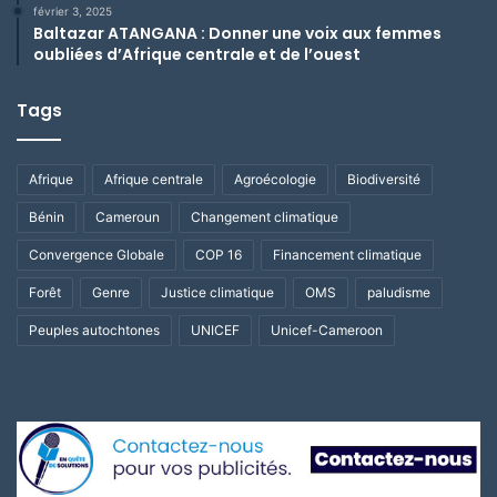
février 3, 2025
Baltazar ATANGANA : Donner une voix aux femmes
oubliées d’Afrique centrale et de l’ouest
Tags
Afrique
Afrique centrale
Agroécologie
Biodiversité
Bénin
Cameroun
Changement climatique
Convergence Globale
COP 16
Financement climatique
Forêt
Genre
Justice climatique
OMS
paludisme
Peuples autochtones
UNICEF
Unicef-Cameroon