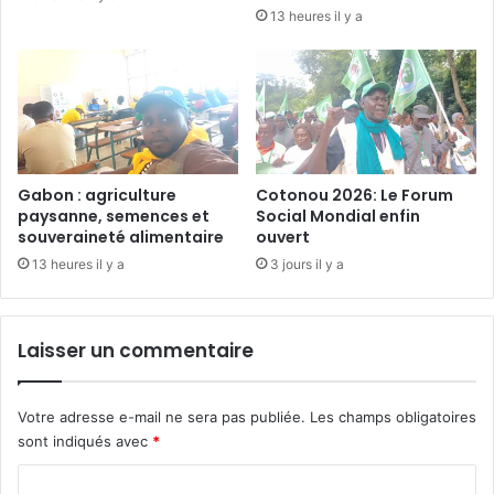
e
e
13 heures il y a
t
:
d
O
e
n
l
u
’
f
O
e
u
m
e
m
Gabon : agriculture
Cotonou 2026: Le Forum
s
paysanne, semences et
Social Mondial enfin
e
souveraineté alimentaire
ouvert
t
s
r
13 heures il y a
3 jours il y a
e
n
f
Laisser un commentaire
o
r
c
Votre adresse e-mail ne sera pas publiée.
Les champs obligatoires
e
sont indiqués avec
*
l
e
C
s