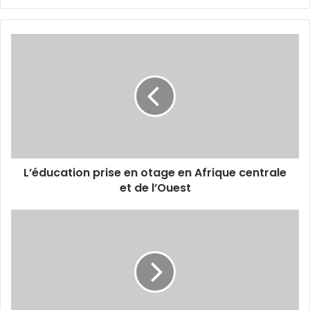
L
’
é
d
u
c
a
t
i
L’éducation prise en otage en Afrique centrale
o
et de l’Ouest
n
p
r
I
i
n
s
s
e
e
e
r
n
t
o
i