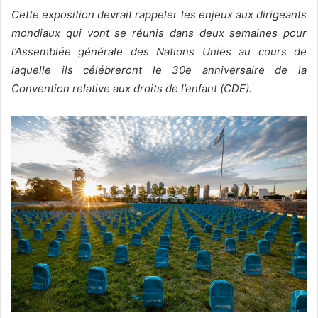
Cette exposition devrait rappeler les enjeux aux dirigeants
v
mondiaux qui vont se réunis dans deux semaines pour
o
l’Assemblée générale des Nations Unies au cours de
y
e
laquelle ils célébreront le 30e anniversaire de la
r
Convention relative aux droits de l’enfant (CDE).
u
n
c
o
u
r
r
i
e
l