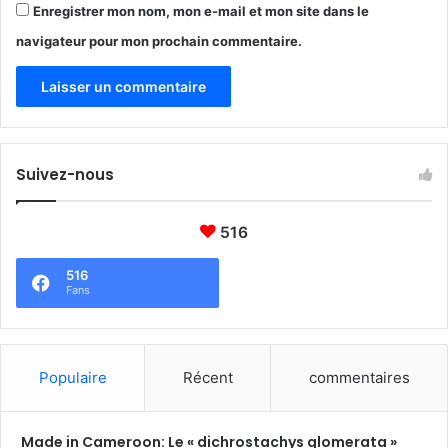
Enregistrer mon nom, mon e-mail et mon site dans le
t
s
navigateur pour mon prochain commentaire.
d
e
s
C
p
f
Suivez-nous
f
516
516
Fans
Populaire
Récent
commentaires
Made in Cameroon: Le « dichrostachys glomerata »