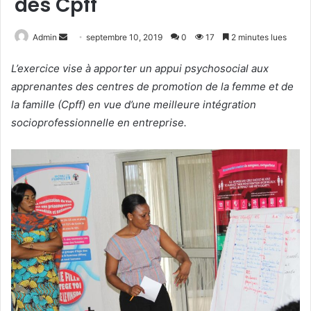
des Cpff
Admin
E
septembre 10, 2019
0
17
2 minutes lues
n
L’exercice vise à apporter un appui psychosocial aux
v
apprenantes des centres de promotion de la femme et de
o
la famille (Cpff) en vue d’une meilleure intégration
y
e
socioprofessionnelle en entreprise.
r
u
n
c
o
u
r
r
i
e
l