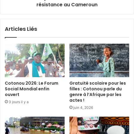
s
résistance au Cameroun
i
p
s
o
e
u
s
Articles Liés
r
t
d
o
é
b
n
a
o
c
n
c
c
o
e
l
r
e
Cotonou 2026: Le Forum
Gratuité scolaire pour les
l
s
Social Mondial enfin
filles : Cotonou parle du
e
f
ouvert
genre à l’Afrique par les
s
o
actes !
3 jours il y a
d
n
juin 4, 2026
é
t
c
d
è
e
s
l