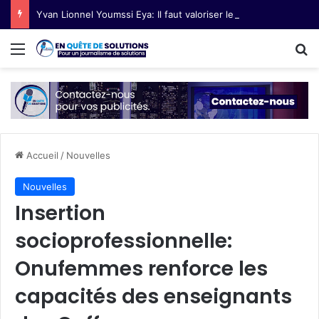
Yvan Lionnel Youmssi Eya: Il faut valoriser les innovations technologiques paysannes
Menu
R
Accueil
/
Nouvelles
Nouvelles
Insertion
socioprofessionnelle:
Onufemmes renforce les
capacités des enseignants