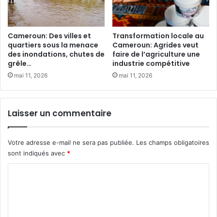
d
a
’
r
e
é
n
s
Cameroun: Des villes et
Transformation locale au
f
i
quartiers sous la menace
Cameroun: Agrides veut
a
des inondations, chutes de
faire de l’agriculture une
s
grêle…
industrie compétitive
n
t
t
a
mai 11, 2026
mai 11, 2026
s
n
d
c
u
e
Laisser un commentaire
s
a
a
u
u
C
Votre adresse e-mail ne sera pas publiée.
Les champs obligatoires
x
a
sont indiqués avec
*
c
m
o
e
C
n
r
o
f
o
l
u
m
i
n
m
t