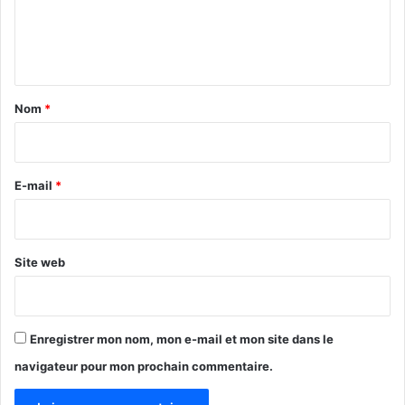
s
e
n
t
a
Nom
*
i
r
e
E-mail
*
*
Site web
Enregistrer mon nom, mon e-mail et mon site dans le
navigateur pour mon prochain commentaire.