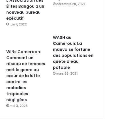
L’Association des
décembre 20, 2021
Élites Bangou a un
nouveau bureau
exécutif
juin 7, 2022
WASH au
Cameroun: La
mauvaise fortune
WINs Cameroon:
des populations en
Comment un
quête d’eau
réseau de femmes
potable
met le genre au
mars 22, 2021
cœur de la lutte
contre les
maladies
tropicales
négligées
mai 3, 2026