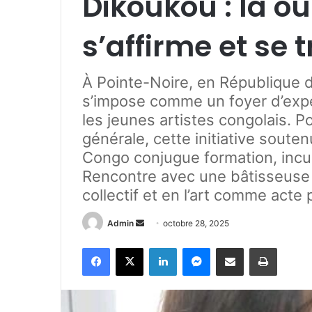
Dikoukou : là où 
s’affirme et se
À Pointe-Noire, en République 
s’impose comme un foyer d’expé
les jeunes artistes congolais. 
générale, cette initiative sout
Congo conjugue formation, incub
Rencontre avec une bâtisseuse d
collectif et en l’art comme acte p
Admin
E
octobre 28, 2025
n
Facebook
X
Linkedin
Messenger
Partager par e-mail
Imprimer
v
o
y
e