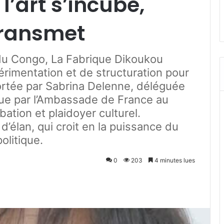
l’art s’incube,
 transmet
du Congo, La Fabrique Dikoukou
rimentation et de structuration pour
Portée par Sabrina Delenne, déléguée
enue par l’Ambassade de France au
ation et plaidoyer culturel.
’élan, qui croit en la puissance du
olitique.
0
203
4 minutes lues