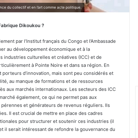
ce du collectif et en l’art comme acte politique.
 Fabrique Dikoukou ?
lement par l’Institut français du Congo et l’Ambassade
buer au développement économique et à la
 industries culturelles et créatives (ICC) et de
articulièrement à Pointe Noire et dans sa région. En
nt porteurs d’innovation, mais sont peu considérés et
alité, au manque de formations et de ressources
ccès aux marchés internationaux. Les secteurs des ICC
 marché également, ce qui ne permet pas aux
 pérennes et générateurs de revenus réguliers. Ils
s. Il est crucial de mettre en place des cadres
ionales pour structurer et soutenir ces industries (il
 et il serait intéressant de refondre la gouvernance du