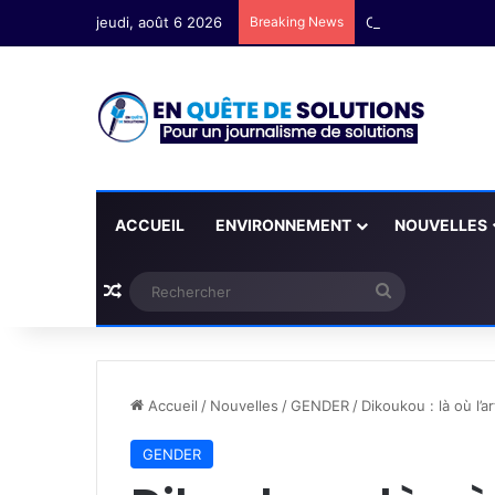
jeudi, août 6 2026
Breaking News
ACCUEIL
ENVIRONNEMENT
NOUVELLES
Plus d'articles
Rechercher
Accueil
/
Nouvelles
/
GENDER
/
Dikoukou : là où l’a
GENDER