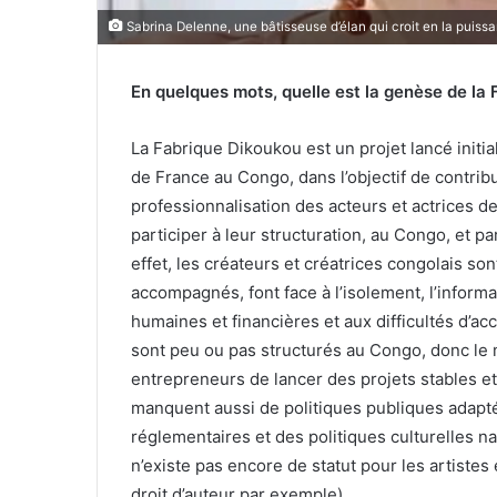
Sabrina Delenne, une bâtisseuse d’élan qui croit en la puissan
En quelques mots, quelle est la genèse de la
La Fabrique Dikoukou est un projet lancé initia
de France au Congo, dans l’objectif de contri
professionnalisation des acteurs et actrices des
participer à leur structuration, au Congo, et p
effet, les créateurs et créatrices congolais so
accompagnés, font face à l’isolement, l’inform
humaines et financières et aux difficultés d’a
sont peu ou pas structurés au Congo, donc le
entrepreneurs de lancer des projets stables et
manquent aussi de politiques publiques adaptée
réglementaires et des politiques culturelles nat
n’existe pas encore de statut pour les artistes
droit d’auteur par exemple).