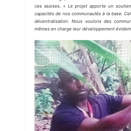
r
ces assises. «
Le projet apporte un soutien
r
capacités de nos communautés à la base. Cela
i
décentralisation. Nous voulons des communa
e
mêmes en charge leur développement évidemme
l