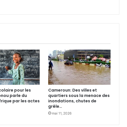
o
n
i
l
l
é
g
a
l
e
f
a
i
t
s
olaire pour les
Cameroun: Des villes et
o
tonou parle du
quartiers sous la menace des
n
frique par les actes
inondations, chutes de
n
grêle…
i
mai 11, 2026
d
d
a