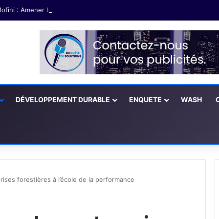
ofini : Amener les partenaires à soutenir les exploitations agricoles fé
DÉVELOPPEMENT DURABLE
ENQUETE
WASH
ises forestières à l’école de la performance