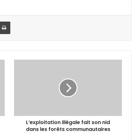
Imprimer
L
’
e
x
p
l
o
i
t
L’exploitation illégale fait son nid
a
dans les forêts communautaires
t
i