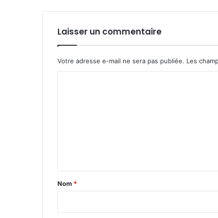
d
e
s
Laisser un commentaire
d
u
D
Votre adresse e-mail ne sera pas publiée.
Les champ
i
C
r
e
o
c
m
t
e
m
u
e
r
n
d
u
t
d
a
é
Nom
*
p
i
a
r
r