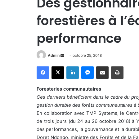
Des gestionnair
forestières à l’é
performance
Admin
E
octobre 25, 2018
n
Facebook
X
Linkedin
Messenger
Partager par e-mail
Imprimer
v
o
y
Foresteries communautaires
e
Ces derniers bénéficient dans le cadre du proj
r
gestion durable des forêts communautaires à 
u
En collaboration avec TMP Systems, le Centre
n
de trois jours (du 24 au 26 octobre 2018) à 
c
des performances, la gouvernance et la durabi
o
Doret Ndongo, ministre des Forêts et de la F
u