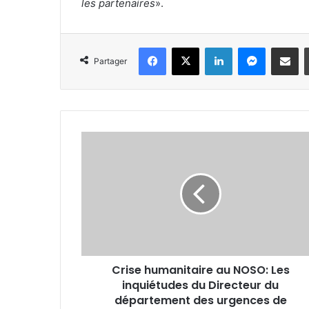
les partenaires
».
Facebook
X
Linkedin
Messenger
Partager par e-mail
Partager
C
r
i
s
e
h
u
m
a
Crise humanitaire au NOSO: Les
n
inquiétudes du Directeur du
i
t
département des urgences de