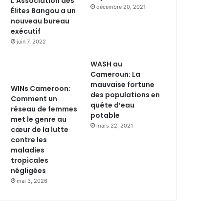
L’Association des
décembre 20, 2021
Élites Bangou a un
nouveau bureau
exécutif
juin 7, 2022
WASH au
Cameroun: La
mauvaise fortune
WINs Cameroon:
des populations en
Comment un
quête d’eau
réseau de femmes
potable
met le genre au
mars 22, 2021
cœur de la lutte
contre les
maladies
tropicales
négligées
mai 3, 2026