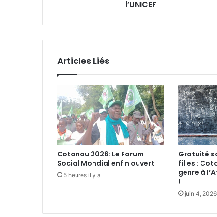
a
l’UNICEF
i
r
e
a
u
Articles Liés
N
O
S
O
:
L
e
s
i
Cotonou 2026: Le Forum
Gratuité sc
n
Social Mondial enfin ouvert
filles : Co
q
genre à l’A
u
5 heures il y a
!
i
juin 4, 2026
é
t
u