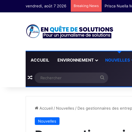
vendredi, août 7 2026
Breaking News
Prisca Nuella M
ACCUEIL
ENVIRONNEMENT
NOUVELLES
Plus d'articles
Rechercher
Accueil
/
Nouvelles
/
Des gestionnaires des entrepr
Nouvelles