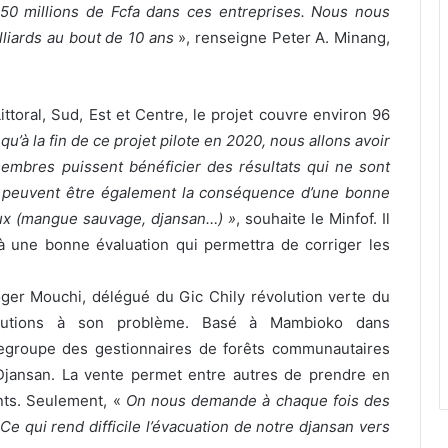
e 650 millions de Fcfa dans ces entreprises. Nous nous
lliards au bout de 10 ans
», renseigne Peter A. Minang,
toral, Sud, Est et Centre, le projet couvre environ 96
u’à la fin de ce projet pilote en 2020, nous allons avoir
membres puissent bénéficier des résultats qui ne sont
ui peuvent être également la conséquence d’une bonne
neux (mangue sauvage, djansan…) »
, souhaite le Minfof. Il
à une bonne évaluation qui permettra de corriger les
ger Mouchi, délégué du Gic Chily révolution verte du
lutions à son problème. Basé à Mambioko dans
regroupe des gestionnaires de forêts communautaires
du Djansan. La vente permet entre autres de prendre en
nts. Seulement, «
On nous demande à chaque fois des
e qui rend difficile l’évacuation de notre djansan vers