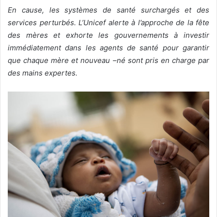
En cause, les systèmes de santé surchargés et des
v
services perturbés. L’Unicef alerte à l’approche de la fête
o
des mères et exhorte les gouvernements à investir
y
e
immédiatement dans les agents de santé pour garantir
r
que chaque mère et nouveau –né sont pris en charge par
u
des mains expertes.
n
c
o
u
r
r
i
e
l