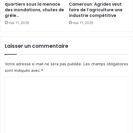
u
e
quartiers sous la menace
Cameroun: Agrides veut
t
des inondations, chutes de
faire de l’agriculture une
m
grêle…
industrie compétitive
u
e
m
n
mai 11, 2026
mai 11, 2026
i
t
è
s
r
a
Laisser un commentaire
e
f
é
r
q
i
Votre adresse e-mail ne sera pas publiée.
Les champs obligatoires
u
c
sont indiqués avec
*
i
a
t
i
C
a
n
o
b
s
l
a
m
e
p
m
p
e
e
l
n
é