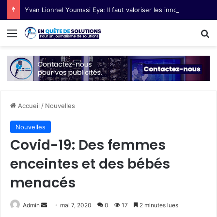
Yvan Lionnel Youmssi Eya: Il faut valoriser les innovations technologiques paysannes
Menu
R
Accueil
/
Nouvelles
Nouvelles
Covid-19: Des femmes
enceintes et des bébés
menacés
Admin
E
mai 7, 2020
0
17
2 minutes lues
n