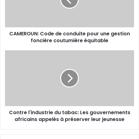
R
O
U
N
:
CAMEROUN: Code de conduite pour une gestion
C
foncière coutumière équitable
o
d
e
C
d
o
e
n
c
t
o
r
n
e
d
l
u
'
i
i
t
Contre l'industrie du tabac: Les gouvernements
n
e
africains appelés à préserver leur jeunesse
d
p
u
o
s
u
t