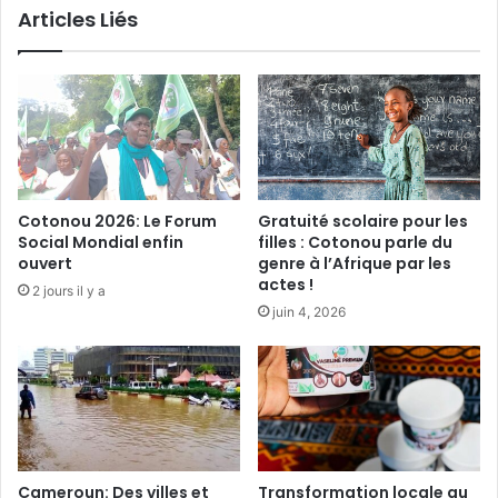
Articles Liés
r
r
u
i
n
e
e
d
g
u
e
t
s
a
t
b
i
a
Cotonou 2026: Le Forum
Gratuité scolaire pour les
o
c
Social Mondial enfin
filles : Cotonou parle du
n
:
ouvert
genre à l’Afrique par les
f
L
actes !
2 jours il y a
o
e
juin 4, 2026
n
s
c
g
i
o
è
u
r
v
e
e
c
r
o
n
Cameroun: Des villes et
Transformation locale au