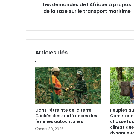
Les demandes de l’Afrique à propos
e
de la taxe sur le transport maritime
s
d
e
l
’
A
f
Articles Liés
r
i
q
u
e
à
p
r
o
Dans l’étreinte de la terre :
Peuples a
p
Clichés des souffrances des
Cameroun :
o
femmes autochtones
chasse fac
s
climatique
mars 30, 2026
d
dynamique