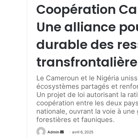
Coopération Ca
Une alliance po
durable des re
transfrontalièr
Le Cameroun et le Nigéria uniss
écosystèmes partagés et renforc
Un projet de loi autorisant la ra
coopération entre les deux pays
nationale, ouvrant la voie à un
forestières et fauniques.
Admin
E
avril 6, 2025