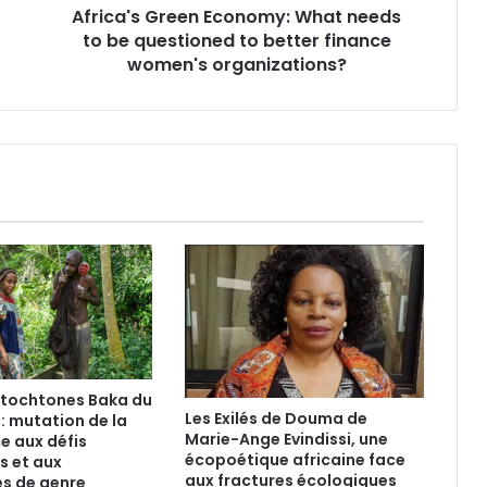
Africa's Green Economy: What needs
r
to be questioned to better finance
e
e
women's organizations?
n
E
c
o
n
o
m
y
:
W
h
a
t
n
utochtones Baka du
e
Les Exilés de Douma de
 mutation de la
e
Marie-Ange Evindissi, une
e aux défis
d
écopoétique africaine face
s et aux
s
aux fractures écologiques
s de genre