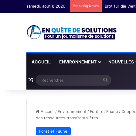
samedi, août 8 2026
Breaking News
Yvan Lionnel You
ACCUEIL
ENVIRONNEMENT
NOUVELLES
Plus d'articles
Rechercher
Accueil
/
Environnement
/
Forêt et Faune
/
Coopéra
des ressources transfrontalières
Forêt et Faune