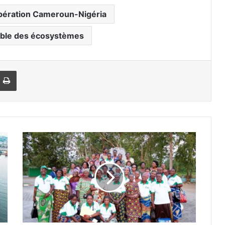
ération Cameroun-Nigéria
able des écosystèmes
Imprimer
A
f
r
i
c
a
'
s
G