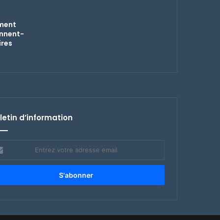
mment
onnent-
ires
letin d’information
rez
re
esse
il