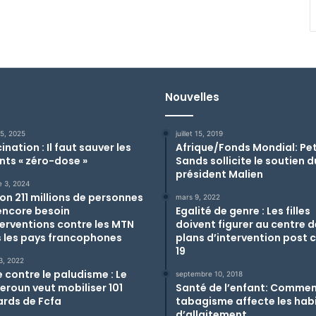
Nouvelles
 5, 2025
juillet 15, 2019
nation : Il faut sauver les
Afrique/Fonds Mondial: Pe
nts « zéro-dose »
Sands sollicite le soutien d
président Malien
e 3, 2024
ron 211 millions de personnes
mars 9, 2022
encore besoin
Egalité de genre : Les filles
terventions contre les MTN
doivent figurer au centre 
 les pays francophones
plans d’intervention post 
19
3, 2022
e contre le paludisme : Le
septembre 10, 2018
roun veut mobiliser 101
Santé de l’enfant: Commen
iards de Fcfa
tabagisme affecte les hab
d’allaitement