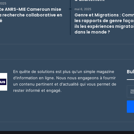
 2025
ite ANRS-MIE Cameroun mise
mai 6, 2025
la recherche collaborative en
Genre et Migrations : Co
é
les rapports de genre faç
ils les expériences migrato
dans le monde ?
Bul
En quête de solutions est plus qu'un simple magazine
d'information en ligne. Nous nous engageons à fournir
un contenu pertinent et d'actualité qui vous permet de
Ent
rester informé et engagé.
vot
adr
ema