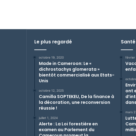
Le plus regardé
Santé
octobre 19, 2020
février
Made in Cameroon: Le «
Vacci
dichrostachys glomerata »
enfa
bientôt commercialisé aux Etats-
octobr
Unis
Envi
ont 
octobre 12, 2025
Camilla SOPTEKEU, De la finance à
d’in
la décoration, une reconversion
dans
réussie !
mars 2
Lutt
juillet 1, 2024
Alerte : La Loi forestière en
Came
examen au Parlement du
mill
Cameroun promeut la