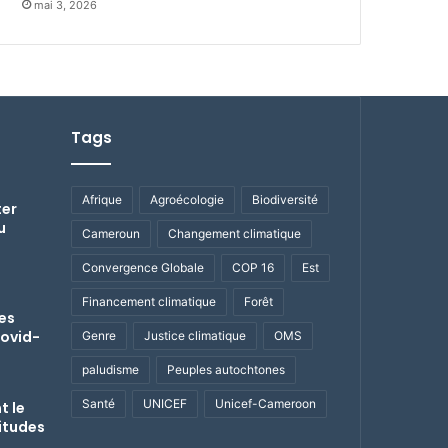
mai 3, 2026
Tags
Afrique
Agroécologie
Biodiversité
ter
u
Cameroun
Changement climatique
Convergence Globale
COP 16
Est
Financement climatique
Forêt
des
covid-
Genre
Justice climatique
OMS
paludisme
Peuples autochtones
Santé
UNICEF
Unicef-Cameroon
t le
itudes