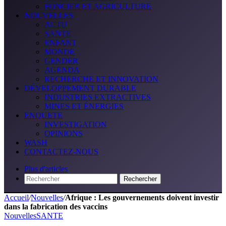
FONCIER ET AGRICULTURE
NOUVELLES
ACTU
SANTE
ENFANT
MONDE
GENDER
AGENDA
RECHERCHE ET INNOVATION
DÉVELOPPEMENT DURABLE
INDUSTRIES EXTRACTIVES
MINES ET ÉNERGIES
ENQUETE
INVESTIGATION
OPINIONS
WASH
CONTACTEZ-NOUS
Plus d'articles
Rechercher
Accueil
/
Nouvelles
/
Afrique : Les gouvernements doivent investir
dans la fabrication des vaccins
Nouvelles
SANTE