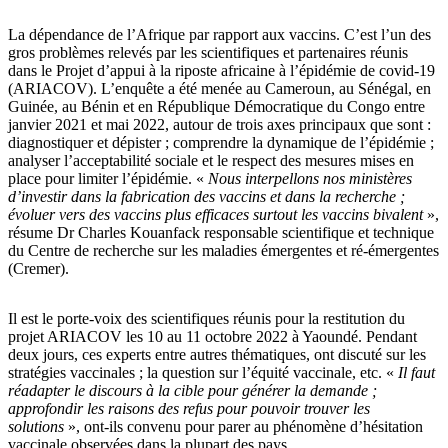
La dépendance de l’Afrique par rapport aux vaccins. C’est l’un des
gros problèmes relevés par les scientifiques et partenaires réunis
dans le Projet d’appui à la riposte africaine à l’épidémie de covid-19
(ARIACOV). L’enquête a été menée au Cameroun, au Sénégal, en
Guinée, au Bénin et en République Démocratique du Congo entre
janvier 2021 et mai 2022, autour de trois axes principaux que sont :
diagnostiquer et dépister ; comprendre la dynamique de l’épidémie ;
analyser l’acceptabilité sociale et le respect des mesures mises en
place pour limiter l’épidémie. «
Nous interpellons nos ministères
d’investir dans la fabrication des vaccins et dans la recherche ;
évoluer vers des vaccins plus efficaces surtout les vaccins bivalent
»,
résume Dr Charles Kouanfack responsable scientifique et technique
du Centre de recherche sur les maladies émergentes et ré-émergentes
(Cremer).
Il est le porte-voix des scientifiques réunis pour la restitution du
projet ARIACOV les 10 au 11 octobre 2022 à Yaoundé. Pendant
deux jours, ces experts entre autres thématiques, ont discuté sur les
stratégies vaccinales ; la question sur l’équité vaccinale, etc. «
Il faut
réadapter le discours à la cible pour générer la demande ;
approfondir les raisons des refus pour pouvoir trouver les
solutions
», ont-ils convenu pour parer au phénomène d’hésitation
vaccinale observées dans la plupart des pays.