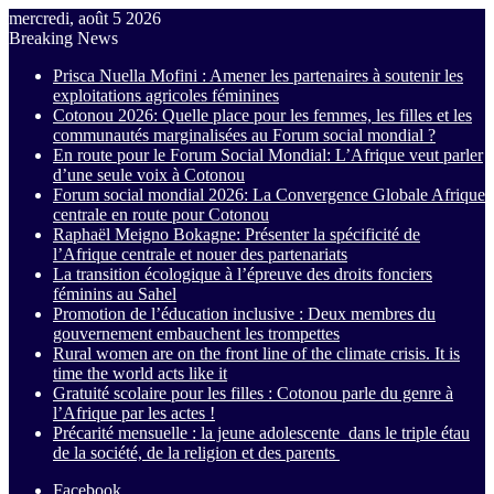
mercredi, août 5 2026
Breaking News
Prisca Nuella Mofini : Amener les partenaires à soutenir les
exploitations agricoles féminines
Cotonou 2026: Quelle place pour les femmes, les filles et les
communautés marginalisées au Forum social mondial ?
En route pour le Forum Social Mondial: L’Afrique veut parler
d’une seule voix à Cotonou
Forum social mondial 2026: La Convergence Globale Afrique
centrale en route pour Cotonou
Raphaël Meigno Bokagne: Présenter la spécificité de
l’Afrique centrale et nouer des partenariats
La transition écologique à l’épreuve des droits fonciers
féminins au Sahel
Promotion de l’éducation inclusive : Deux membres du
gouvernement embauchent les trompettes
Rural women are on the front line of the climate crisis. It is
time the world acts like it
Gratuité scolaire pour les filles : Cotonou parle du genre à
l’Afrique par les actes !
Précarité mensuelle : la jeune adolescente dans le triple étau
de la société, de la religion et des parents
Facebook