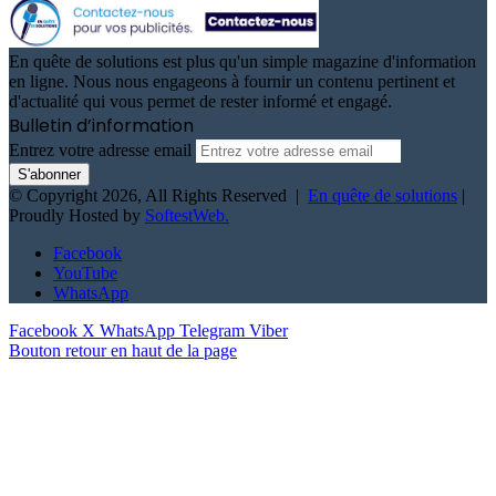
En quête de solutions est plus qu'un simple magazine d'information
en ligne. Nous nous engageons à fournir un contenu pertinent et
d'actualité qui vous permet de rester informé et engagé.
Bulletin d’information
Entrez votre adresse email
© Copyright 2026, All Rights Reserved |
En quête de solutions
|
Proudly Hosted by
SoftestWeb.
Facebook
YouTube
WhatsApp
Facebook
X
WhatsApp
Telegram
Viber
Bouton retour en haut de la page