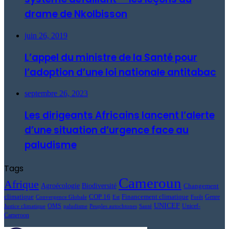
drame de Nkolbisson
juin 26, 2019
L’appel du ministre de la Santé pour
l’adoption d’une loi nationale antitabac
septembre 26, 2023
Les dirigeants Africains lancent l’alerte
d’une situation d’urgence face au
paludisme
Tags
Cameroun
Afrique
Agroécologie
Biodiversité
Changement
climatique
COP 16
Financement climatique
Genre
Forêt
Convergence Globale
Est
UNICEF
OMS
Unicef-
paludisme
Peuples autochtones
Justice climatique
Santé
Cameroon