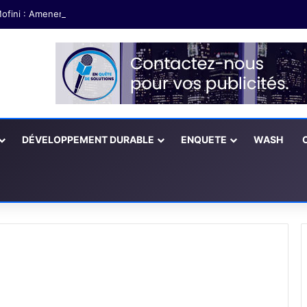
ofini : Amener les partenaires à soutenir les exploitations agricoles fé
DÉVELOPPEMENT DURABLE
ENQUETE
WASH