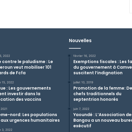
Nouvelles
3, 2022
février 16, 2022
e contre le paludisme : Le
Exemptions fiscales : Les f
roun veut mobiliser 101
du gouvernement à Camve
iards de Fcfa
suscitent l’indignation
e 15, 2022
juillet 10, 2019
que : Les gouvernements
Promotion de la femme: D
ent investir dans la
chefs traditionnels du
ication des vaccins
septentrion honorés
 2021
juin 7, 2022
ême-nord: Les populations
Yaoundé : L’Association des
 aux urgences humanitaires
Bangou a un nouveau bure
exécutif
e 3, 2022