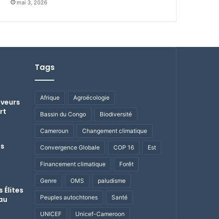
mai 3, 2026
Tags
Afrique
Agroécologie
aveurs
rt
Bassin du Congo
Biodiversité
Cameroun
Changement climatique
es
Convergence Globale
COP 16
Est
Financement climatique
Forêt
Genre
OMS
paludisme
 Élites
Peuples autochtones
Santé
au
UNICEF
Unicef-Cameroon