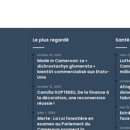
Le plus regardé
Santé
octobre 19, 2020
mars 2
Made in Cameroon: Le «
Lutt
dichrostachys glomerata »
Came
bientôt commercialisé aux Etats-
mill
Unis
octobr
Afri
octobre 12, 2025
Camilla SOPTEKEU, De la finance à
doiv
la décoration, une reconversion
fabr
réussie !
mai 19,
Extr
juillet 1, 2024
Alerte : La Loi forestière en
face
examen au Parlement du
octobr
Cameroun promeut la