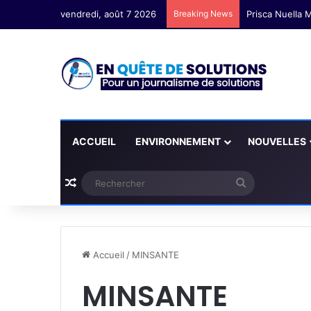
vendredi, août 7 2026
Breaking News
Prisca Nuella M
ACCUEIL
ENVIRONNEMENT
NOUVELLES
Plus d'articles
Rechercher
Accueil
/
MINSANTE
MINSANTE