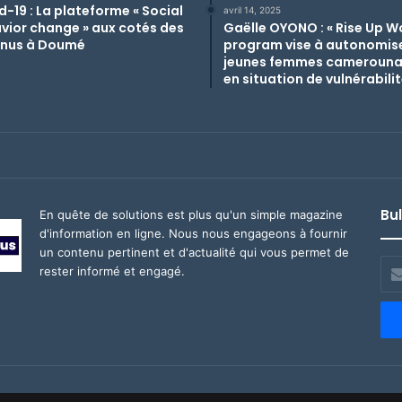
d-19 : La plateforme « Social
avril 14, 2025
vior change » aux cotés des
Gaëlle OYONO : « Rise Up 
nus à Doumé
program vise à autonomise
jeunes femmes camerouna
en situation de vulnérabilit
Bul
En quête de solutions est plus qu'un simple magazine
d'information en ligne. Nous nous engageons à fournir
un contenu pertinent et d'actualité qui vous permet de
Ent
rester informé et engagé.
vot
adr
ema