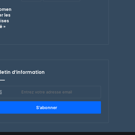
Women
r les
ises
é »
letin d’information
rez
re
esse
il