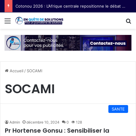
Cotonou 2026 : L’Afrique centrale repositionne le débat sur les semences paysannes
Menu
R
Accueil
/
SOCAMI
SOCAMI
SANTE
Admin
décembre 10, 2024
0
128
Pr Hortense Gonsu : Sensibiliser la