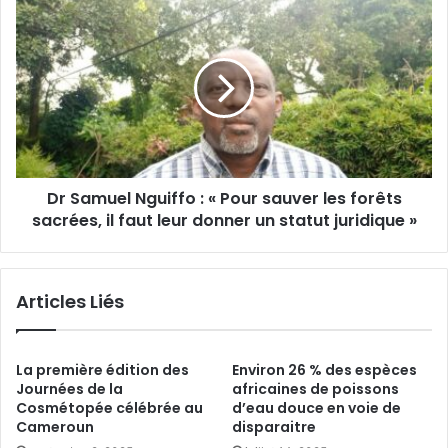
m
D
a
r
n
S
t
a
i
m
f
u
è
e
r
l
e
N
a
Dr Samuel Nguiffo : « Pour sauver les forêts
g
u
sacrées, il faut leur donner un statut juridique »
u
C
i
a
f
m
f
Articles Liés
e
o
r
:
o
«
u
La première édition des
Environ 26 % des espèces
n
P
Journées de la
africaines de poissons
Cosmétopée célébrée au
d’eau douce en voie de
o
:
Cameroun
disparaitre
u
L