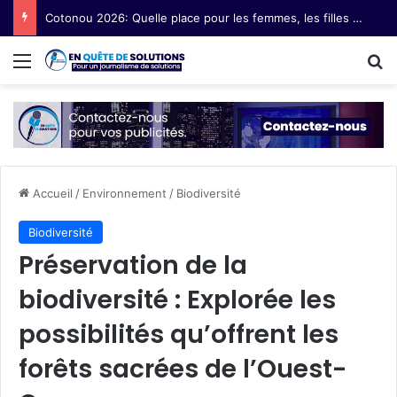
Cotonou 2026: Quelle place pour les femmes, les filles et les communautés marginalisées au Forum social mondial ?
Menu
R
Accueil
/
Environnement
/
Biodiversité
Biodiversité
Préservation de la
biodiversité : Explorée les
possibilités qu’offrent les
forêts sacrées de l’Ouest-