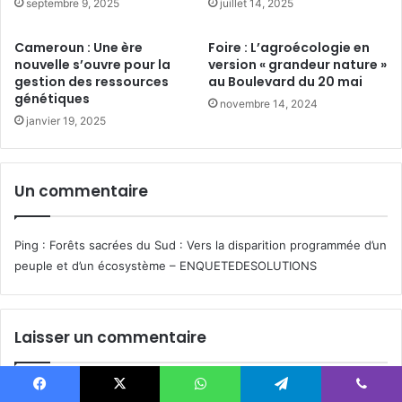
r
septembre 9, 2025
juillet 14, 2025
e
s
s
a
Cameroun : Une ère
Foire : L’agroécologie en
p
u
nouvelle s’ouvre pour la
version « grandeur nature »
o
v
gestion des ressources
au Boulevard du 20 mai
p
e
génétiques
novembre 14, 2024
u
r
janvier 19, 2025
l
l
a
e
t
s
i
Un commentaire
f
o
o
n
r
s
Ping :
Forêts sacrées du Sud : Vers la disparition programmée d’un
ê
r
t
peuple et d’un écosystème – ENQUETEDESOLUTIONS
i
s
v
s
e
a
Laisser un commentaire
r
c
a
r
i
é
Votre adresse e-mail ne sera pas publiée.
Les champs obligatoires
n
e