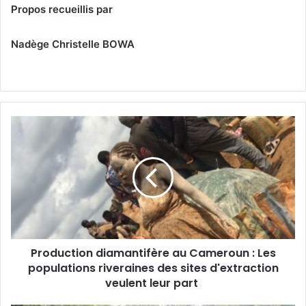
Propos recueillis par
Nadège Christelle BOWA
P
r
o
d
u
c
t
i
o
Production diamantifère au Cameroun : Les
n
populations riveraines des sites d'extraction
d
i
veulent leur part
a