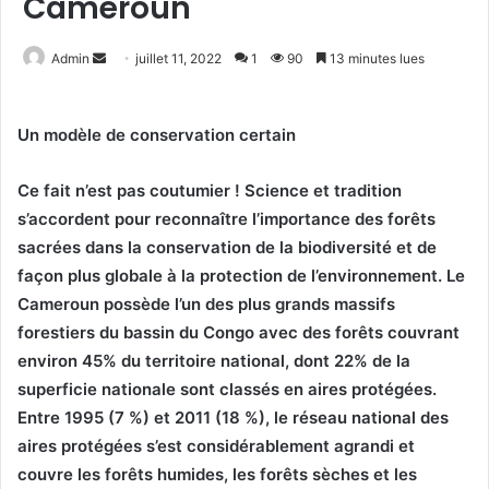
Cameroun
Admin
E
juillet 11, 2022
1
90
13 minutes lues
n
v
Un modèle de conservation certain
o
y
Ce fait n’est pas coutumier ! Science et tradition
e
r
s’accordent pour reconnaître l’importance des forêts
u
sacrées dans la conservation de la biodiversité et de
n
façon plus globale à la protection de l’environnement. Le
c
Cameroun possède l’un des plus grands massifs
o
forestiers du bassin du Congo avec des forêts couvrant
u
environ 45% du territoire national, dont 22% de la
r
superficie nationale sont classés en aires protégées.
r
Entre 1995 (7 %) et 2011 (18 %), le réseau national des
i
aires protégées s’est considérablement agrandi et
e
couvre les forêts humides, les forêts sèches et les
l