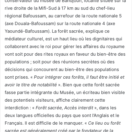
conservateur du musée de Bandjoun, localité située sur la
rive droite de la Mifi-Sud à 17 km au sud du chef-lieu
régional Bafoussam, au carrefour de la route nationale 5
(axe Douala-Bafoussam) sur la route nationale 4 (axe
Yaoundé-Bafoussam). La forêt sacrée, explique ce
médiateur culturel, est un haut lieu où les dignitaires qui
collaborent avec le roi pour gérer les affaires du royaume
vont soit pour des rites royaux en faveur du bien-être des
populations ; soit pour des réunions secrètes où des
décisions qui concourent au bien-être des populations
sont prises. «
Pour intégrer ces forêts, il faut être initié et
avoir le titre de notabilité
». Bien que cette forêt sacrée
fasse partie intégrante du Musée, un écriteau bien visible
des potentiels visiteurs, affiche clairement cette
interdiction : «
Forêt sacrée, Accès interdit
», dans les
deux langues officielles du pays que sont l’Anglais et le
Français. Il est difficile de le manquer. «
Ce lieu ou forêt
sacrée est généralement créé par le fondateur de la