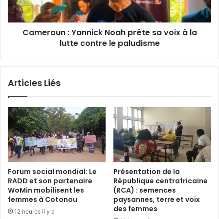
u
n
:
L
Cameroun : Yannick Noah prête sa voix à la
:
a
lutte contre le paludisme
Y
m
a
a
n
l
n
Articles Liés
a
i
d
c
i
k
e
N
t
o
u
a
e
h
e
p
n
r
Forum social mondial: Le
Présentation de la
v
ê
RADD et son partenaire
République centrafricaine
i
t
WoMin mobilisent les
(RCA) : semences
r
e
femmes à Cotonou
paysannes, terre et voix
o
s
des femmes
12 heures il y a
n
a