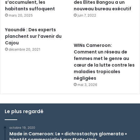
s’accumulent, les
des Élites Bangou a un
habitants suffoquent
nouveau bureau exécutif
mars 20, 2025
juin 7, 2022
Yaoundé : Des experts
planchent sur l’avenir du
Cajou
WINs Cameroon:
décembre 20, 2021
Comment un réseau de
femmes met le genre au
cœur de la lutte contre les
maladies tropicales
négligées
mai 3, 2026
Le plus regardé
octobre 19, 2020
Made in Cameroon: Le « dichrostachys glomerata »
bientôt commercialisé aux Etats-Unis