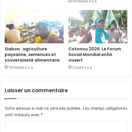
19 heures il y a
2
v
7
o
0
i
0
x
e
à
n
l
f
a
a
l
Gabon : agriculture
Cotonou 2026: Le Forum
n
paysanne, semences et
Social Mondial enfin
u
souveraineté alimentaire
ouvert
t
t
s
t
19 heures il y a
3 jours il y a
d
e
e
c
m
o
Laisser un commentaire
o
n
i
t
n
r
Votre adresse e-mail ne sera pas publiée.
Les champs obligatoires
s
e
sont indiqués avec
*
5
l
a
e
C
n
p