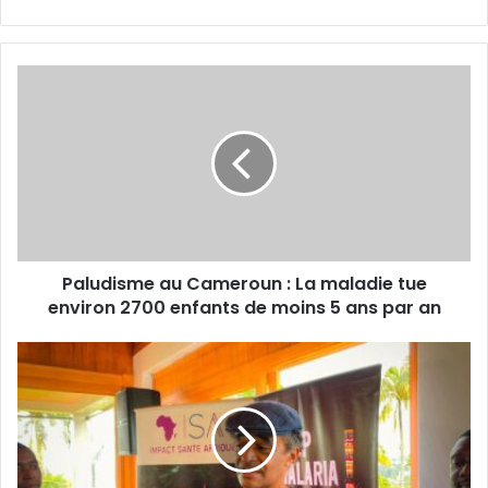
P
a
l
u
d
i
s
m
e
Paludisme au Cameroun : La maladie tue
a
environ 2700 enfants de moins 5 ans par an
u
C
a
C
m
a
e
m
r
e
o
r
u
o
n