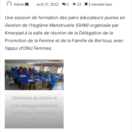
Admin
E
avril 27, 2022
0
23
2 minutes lues
n
Une session de formation des pairs éducateurs jeunes en
v
Gestion de l’Hygiène Menstruelle (GHM) organisée par
o
Kmerpad à la salle de réunion de la Délégation de la
y
e
Promotion de la Femme et de la Famille de Bertoua, avec
r
l’appui d’ONU Femmes.
u
n
c
o
u
r
r
Cérémonie de clôture et
i
prise d’engagements des
e
participants, Crédit photo:
l
KMERPAD