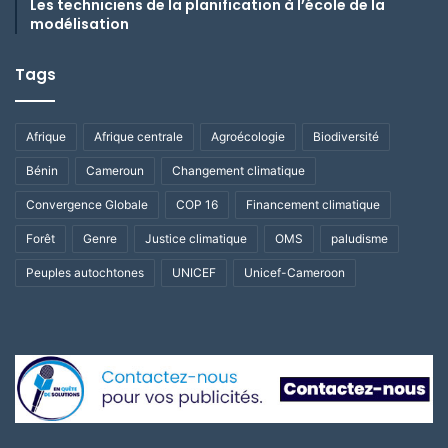
Les techniciens de la planification à l’école de la
modélisation
Tags
Afrique
Afrique centrale
Agroécologie
Biodiversité
Bénin
Cameroun
Changement climatique
Convergence Globale
COP 16
Financement climatique
Forêt
Genre
Justice climatique
OMS
paludisme
Peuples autochtones
UNICEF
Unicef-Cameroon