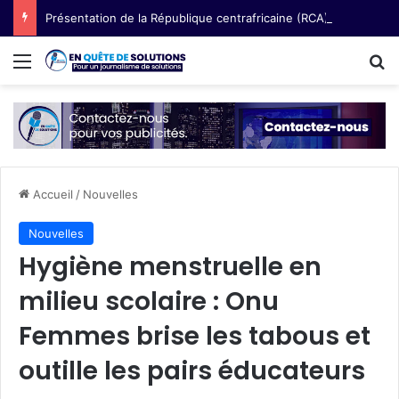
Présentation de la République centrafricaine (RCA) : semences paysannes, terre et voix des femmes
Menu
R
Accueil
/
Nouvelles
Nouvelles
Hygiène menstruelle en
milieu scolaire : Onu
Femmes brise les tabous et
outille les pairs éducateurs