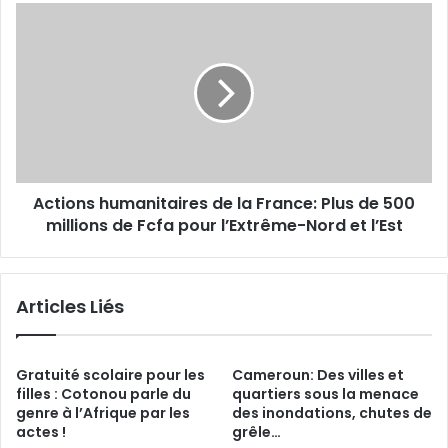
c
A
a
c
l
t
e
i
n
o
A
n
f
s
r
h
i
u
q
Actions humanitaires de la France: Plus de 500
m
u
millions de Fcfa pour l’Extrême-Nord et l’Est
a
e
n
:
i
U
t
Articles Liés
n
a
r
i
a
r
p
e
Gratuité scolaire pour les
Cameroun: Des villes et
p
s
filles : Cotonou parle du
quartiers sous la menace
o
genre à l’Afrique par les
des inondations, chutes de
d
actes !
grêle…
r
e