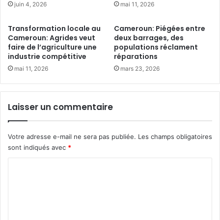
t
l
juin 4, 2026
mai 11, 2026
e
a
x
F
Transformation locale au
Cameroun: Piégées entre
p
r
Cameroun: Agrides veut
deux barrages, des
o
a
faire de l’agriculture une
populations réclament
s
n
industrie compétitive
réparations
e
c
mai 11, 2026
mars 23, 2026
l
e
e
:
s
P
p
Laisser un commentaire
l
r
u
a
s
t
Votre adresse e-mail ne sera pas publiée.
Les champs obligatoires
d
i
e
sont indiqués avec
*
q
5
C
u
0
e
0
o
s
m
m
m
i
a
l
m
f
l