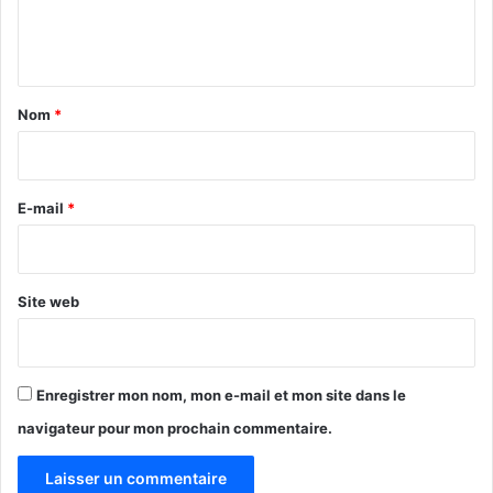
e
f
i
n
i
o
e
n
t
u
s
a
s
d
Nom
*
e
e
i
s
F
r
d
c
e
f
e
E-mail
*
B
a
*
A
p
T
o
u
Site web
r
l
’
E
Enregistrer mon nom, mon e-mail et mon site dans le
x
navigateur pour mon prochain commentaire.
t
r
ê