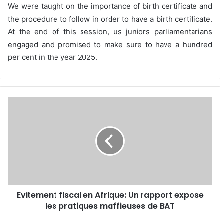
We were taught on the importance of birth certificate and
the procedure to follow in order to have a birth certificate.
At the end of this session, us juniors parliamentarians
engaged and promised to make sure to have a hundred
per cent in the year 2025.
E
v
i
t
e
m
e
n
t
Evitement fiscal en Afrique: Un rapport expose
f
les pratiques maffieuses de BAT
i
s