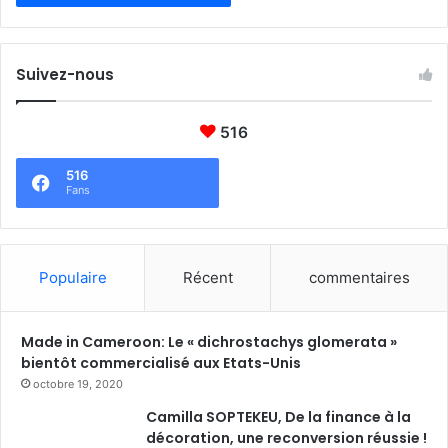
m
e
-
Suivez-nous
N
o
r
516
d
e
516
t
Fans
l
’
E
s
Populaire
Récent
commentaires
t
Made in Cameroon: Le « dichrostachys glomerata »
bientôt commercialisé aux Etats-Unis
octobre 19, 2020
Camilla SOPTEKEU, De la finance à la
décoration, une reconversion réussie !