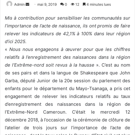
Admin
E
mai 9, 2019
0
12
4 minutes lues
n
Mis à contribution pour sensibiliser les communautés sur
v
l’importance de l’acte de naissance, ils ont promis de faire
o
relever les indicateurs de 42,1% à 100% dans leur région
y
e
d’ici 2025.
r
«
Nous nous engageons à œuvrer pour que les chiffres
u
relatifs à l’enregistrement des naissances dans la région
n
de l’Extrême-nord soit revus à la hausse
». C’est au nom
c
de ses pairs et dans la langue de Shakespeare que John
o
Garba, député Junior de la 20e session du parlement des
u
enfants pour le département du Mayo-Tsanaga, a pris cet
r
engagement de relever les indicateurs relatifs au taux
r
d’enregistrement des naissances dans la région de
i
l’Extrême-Nord Cameroun. C’était le mercredi 12
e
décembre 2018, à l’occasion de la cérémonie de clôture de
l
l’atelier de trois jours sur l’importance de l’acte de